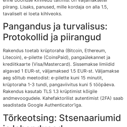
piirang. Lisaks, panused, mille kordaja on alla 1.5,
tavaliselt ei loeta kihlveoks.
Pangandus ja turvalisus:
Protokollid ja piirangud
Rakendus toetab krüptoraha (Bitcoin, Ethereum,
Litecoin), e-pilette (CoinsPaid), pangaülekannet ja
krediitkaarte (Visa/Mastercard). Sissemakse limiidid
algavad 1 EUR-st, väljamaksed 1.5 EUR-st. Väljamakse
aeg sõltub meetodist: e-pilette kuni 15 minutit,
krüptoraha 1-3 tundi, pangaviivitus kuni 5 tööpäeva.
Rakendus kasutab TLS 1.3 krüptimist kõigile
andmevoogudele. Kahefaktorilist autentimist (2FA) saab
seadistada Google Authenticator’iga.
Tõrkeotsing: Stsenaariumid