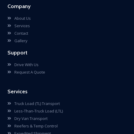
Company
About Us
Services
Contact
Gallery
Support
Drive With Us
Request A Quote
Services
Truck Load (TL) Transport
Less-Than-Truck Load (LTL)
Dry Van Transport
Reefers & Temp Control
Expedited Shipment