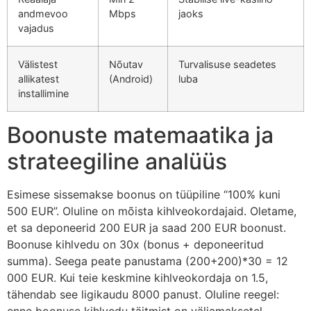
andmevoo
Mbps
jaoks
vajadus
Välistest
Nõutav
Turvalisuse seadetes
allikatest
(Android)
luba
installimine
Boonuste matemaatika ja
strateegiline analüüs
Esimese sissemakse boonus on tüüpiline “100% kuni
500 EUR”. Oluline on mõista kihlveokordajaid. Oletame,
et sa deponeerid 200 EUR ja saad 200 EUR boonust.
Boonuse kihlvedu on 30x (bonus + deponeeritud
summa). Seega peate panustama (200+200)*30 = 12
000 EUR. Kui teie keskmine kihlveokordaja on 1.5,
tähendab see ligikaudu 8000 panust. Oluline reegel:
enne boonuse kihlvedu täitmist on väljamaksetel