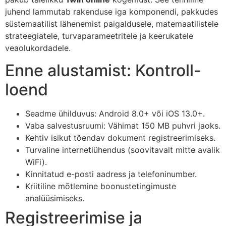
juhend lammutab rakenduse iga komponendi, pakkudes
süstemaatilist lähenemist paigaldusele, matemaatilistele
strateegiatele, turvaparameetritele ja keerukatele
veaolukordadele.
Enne alustamist: Kontroll-
loend
Seadme ühilduvus: Android 8.0+ või iOS 13.0+.
Vaba salvestusruumi: Vähimat 150 MB puhvri jaoks.
Kehtiv isikut tõendav dokument registreerimiseks.
Turvaline internetiühendus (soovitavalt mitte avalik
WiFi).
Kinnitatud e-posti aadress ja telefoninumber.
Kriitiline mõtlemine boonustetingimuste
analüüsimiseks.
Registreerimise ja