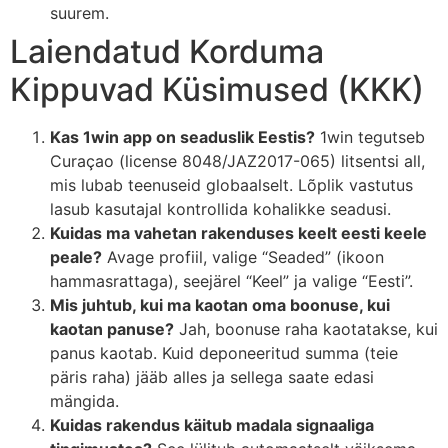
suurem.
Laiendatud Korduma
Kippuvad Küsimused (KKK)
Kas 1win app on seaduslik Eestis?
1win tegutseb
Curaçao (license 8048/JAZ2017-065) litsentsi all,
mis lubab teenuseid globaalselt. Lõplik vastutus
lasub kasutajal kontrollida kohalikke seadusi.
Kuidas ma vahetan rakenduses keelt eesti keele
peale?
Avage profiil, valige “Seaded” (ikoon
hammasrattaga), seejärel “Keel” ja valige “Eesti”.
Mis juhtub, kui ma kaotan oma boonuse, kui
kaotan panuse?
Jah, boonuse raha kaotatakse, kui
panus kaotab. Kuid deponeeritud summa (teie
päris raha) jääb alles ja sellega saate edasi
mängida.
Kuidas rakendus käitub madala signaaliga