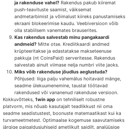
ja rakenduse vahel?
Rakendus pakub kiiremat
push-teavituste saamist, väiksemat
andmetarbimist ja võimalust kiireks panustamiseks
ekraani blokeerimise kaudu. Veebiversioon võib
olla stabiilsem vanemates brauserites.
Kas rakendus salvestab minu pangakaardi
andmeid?
Mitte otse. Krediitkaardi andmed
krüpteeritakse ja edastatakse makseteenuse
pakkuja (nt CoinsPaid) serveritesse. Rakendus
salvestab ainult viimase nelja numbri viite jaoks.
Miks võib rakenduse jõudlus aeglustuda?
Põhjused: liiga palju vahemälus hoitavaid mänge,
seadme ülekuumenemine, taustal töötavad
rakendused või vananenud rakenduse versioon.
Kokkuvõtteks,
1win app
on tehniliselt robustne
platvorm, mis nõuab kasutajalt teadlikkust nii oma
seadme seadistustest, boonuste matemaatikast kui ka
turvameetmetest. Optimaalse kogemuse saavutamiseks
järgige paigaldusjuhiseid ametlikult saidilt, analüüsige