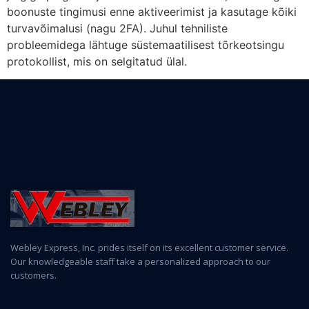
boonuste tingimusi enne aktiveerimist ja kasutage kõiki
turvavõimalusi (nagu 2FA). Juhul tehniliste
probleemidega lähtuge süstemaatilisest tõrkeotsingu
protokollist, mis on selgitatud ülal.
Webley Express, Inc. prides itself on its excellent customer service.
Our knowledgeable staff take a personalized approach to our
customers.