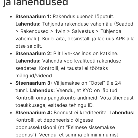
ja lahendused
Stsenaarium 1:
Rakendus uueneb lõputult.
Lahendus:
Tühjenda rakenduse vahemälu (Seaded
> Rakendused > 1win > Salvestus > Tühjenda
vahemälu). Kui ei aita, desinstalli ja lae uus APK alla
otse saidilt.
Stsenaarium 2:
Pilt live-kasiinos on katkine.
Lahendus:
Vähenda voo kvaliteeti rakenduse
seadetes. Kontrolli, et taustal ei töötaks
mängud/videod.
Stsenaarium 3:
Väljamakse on “Ootel” üle 24
tunni.
Lahendus:
Veendu, et KYC on läbitud.
Kontrolli oma pangakonto andmeid. Võta ühendust
toeükkusega, esitades tehingu ID.
Stsenaarium 4:
Boonust ei krediteerita.
Lahendus:
Kontrolli, et deponeerisid õigesse
boonussektsiooni (nt “Esimese sissemakse
boonus”). Veendu, et summa oli miinimumist