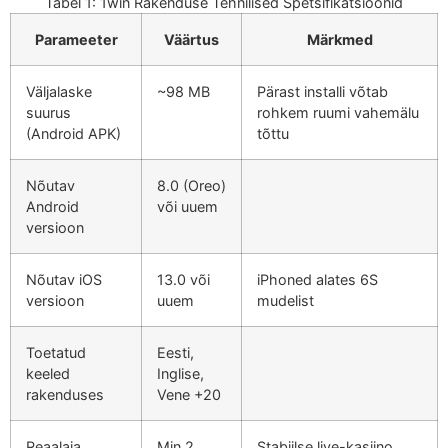
Tabel 1: 1win Rakenduse Tehnilised Spetsifikatsioonid
Parameeter
Väärtus
Märkmed
Väljalaske
~98 MB
Pärast installi võtab
suurus
rohkem ruumi vahemälu
(Android APK)
tõttu
Nõutav
8.0 (Oreo)
Android
või uuem
versioon
Nõutav iOS
13.0 või
iPhoned alates 6S
versioon
uuem
mudelist
Toetatud
Eesti,
keeled
Inglise,
rakenduses
Vene +20
Reaalaja
Min 2
Stabiilse live-kasiino