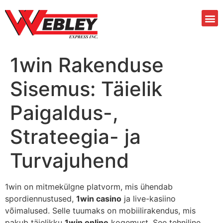
1win Rakenduse
Sisemus: Täielik
Paigaldus-,
Strateegia- ja
Turvajuhend
1win on mitmekülgne platvorm, mis ühendab
spordiennustused,
1win casino
ja live-kasiino
võimalused. Selle tuumaks on mobiilirakendus, mis
pakub täielikku
1win online
kogemust. See tehniline