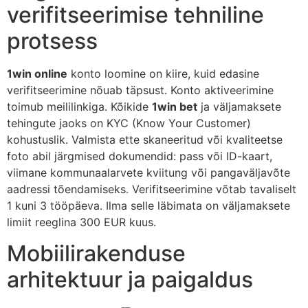
verifitseerimise tehniline
protsess
1win online
konto loomine on kiire, kuid edasine
verifitseerimine nõuab täpsust. Konto aktiveerimine
toimub meililinkiga. Kõikide
1win bet
ja väljamaksete
tehingute jaoks on KYC (Know Your Customer)
kohustuslik. Valmista ette skaneeritud või kvaliteetse
foto abil järgmised dokumendid: pass või ID-kaart,
viimane kommunaalarvete kviitung või pangaväljavõte
aadressi tõendamiseks. Verifitseerimine võtab tavaliselt
1 kuni 3 tööpäeva. Ilma selle läbimata on väljamaksete
limiit reeglina 300 EUR kuus.
Mobiilirakenduse
arhitektuur ja paigaldus