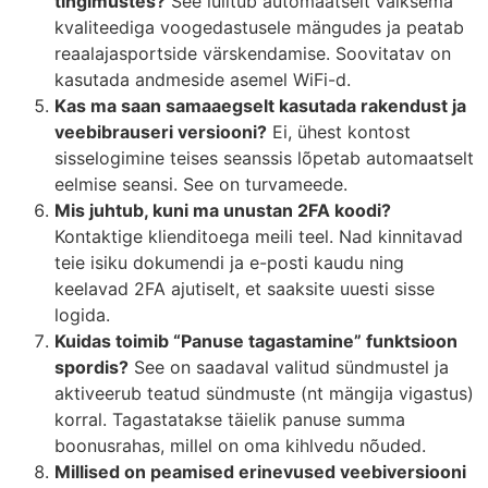
tingimustes?
See lülitub automaatselt väiksema
kvaliteediga voogedastusele mängudes ja peatab
reaalajasportside värskendamise. Soovitatav on
kasutada andmeside asemel WiFi-d.
Kas ma saan samaaegselt kasutada rakendust ja
veebibrauseri versiooni?
Ei, ühest kontost
sisselogimine teises seanssis lõpetab automaatselt
eelmise seansi. See on turvameede.
Mis juhtub, kuni ma unustan 2FA koodi?
Kontaktige klienditoega meili teel. Nad kinnitavad
teie isiku dokumendi ja e-posti kaudu ning
keelavad 2FA ajutiselt, et saaksite uuesti sisse
logida.
Kuidas toimib “Panuse tagastamine” funktsioon
spordis?
See on saadaval valitud sündmustel ja
aktiveerub teatud sündmuste (nt mängija vigastus)
korral. Tagastatakse täielik panuse summa
boonusrahas, millel on oma kihlvedu nõuded.
Millised on peamised erinevused veebiversiooni