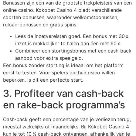
Bonussen zijn een van de grootste trekpleisters van een
online casino. Kokobet Casino 4 biedt verschillende
soorten bonussen, waaronder welkomstbonussen,
reload‑bonussen en gratis spins.
Lees de inzetvereisten goed. Een bonus met 30 x
inzet is makkelijker te halen dan één met 60 x.
Combineer een stortingsbonus met een cash‑back
aanbod voor extra speelgeld.
Een bonus zonder storting is ideaal om het platform
eerst te testen. Voor spelers die hun risico willen
beperken, is dit een perfecte start.
3. Profiteer van cash‑back
en rake‑back programma’s
Cash‑back geeft een percentage van je verliezen terug,
meestal wekelijks of maandelijks. Bij Kokobet Casino 4
kun je tot 10 % cash‑back ontvangen, afhankelijk van je