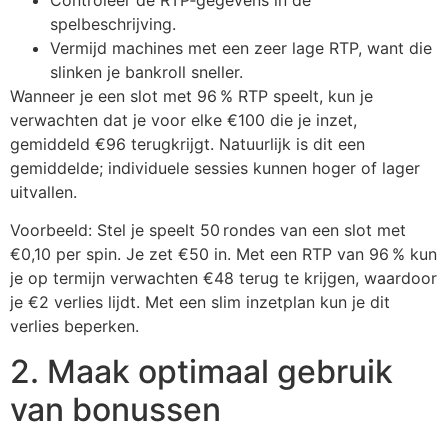
spelbeschrijving.
Vermijd machines met een zeer lage RTP, want die
slinken je bankroll sneller.
Wanneer je een slot met 96 % RTP speelt, kun je
verwachten dat je voor elke €100 die je inzet,
gemiddeld €96 terugkrijgt. Natuurlijk is dit een
gemiddelde; individuele sessies kunnen hoger of lager
uitvallen.
Voorbeeld: Stel je speelt 50 rondes van een slot met
€0,10 per spin. Je zet €50 in. Met een RTP van 96 % kun
je op termijn verwachten €48 terug te krijgen, waardoor
je €2 verlies lijdt. Met een slim inzetplan kun je dit
verlies beperken.
2. Maak optimaal gebruik
van bonussen