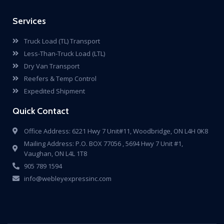
Services
Truck Load (TL) Transport
Less-Than-Truck Load (LTL)
Dry Van Transport
Reefers & Temp Control
Expedited Shipment
Quick Contact
Office Address: 6221 Hwy 7 Unit#11, Woodbridge, ON L4H 0K8
Mailing Address: P.O. BOX 77056 , 5694 Hwy 7 Unit #1,
Vaughan, ON L4L 1T8
905 789 1594
info@webleyexpressinc.com