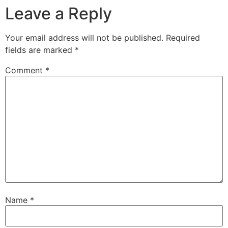
Leave a Reply
Your email address will not be published.
Required
fields are marked
*
Comment
*
Name
*