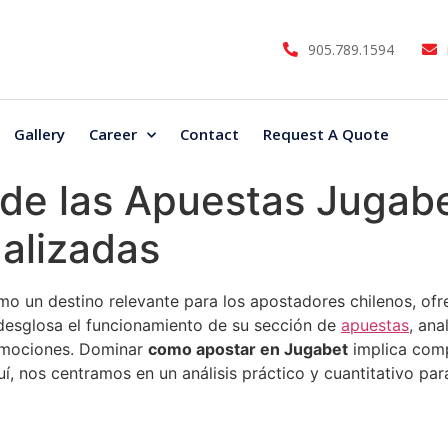
905.789.1594
Gallery
Career
Contact
Request A Quote
 de las Apuestas Jugabe
alizadas
o un destino relevante para los apostadores chilenos, of
 desglosa el funcionamiento de su sección de
apuestas
, ana
romociones. Dominar
como apostar en Jugabet
implica comp
quí, nos centramos en un análisis práctico y cuantitativo p