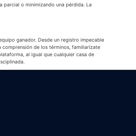
ia parcial o minimizando una pérdida. La
 equipo ganador. Desde un registro impecable
a comprensión de los términos, familiarízate
 plataforma, al igual que cualquier casa de
sciplinada.