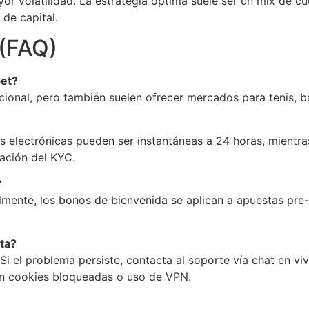
or volatilidad. La estrategia óptima suele ser un mix de c
 de capital.
 (FAQ)
bet?
rnacional, pero también suelen ofrecer mercados para tenis,
as electrónicas pueden ser instantáneas a 24 horas, mientr
bación del KYC.
?
mente, los bonos de bienvenida se aplican a apuestas pre-p
ta?
”. Si el problema persiste, contacta al soporte vía chat en
n cookies bloqueadas o uso de VPN.