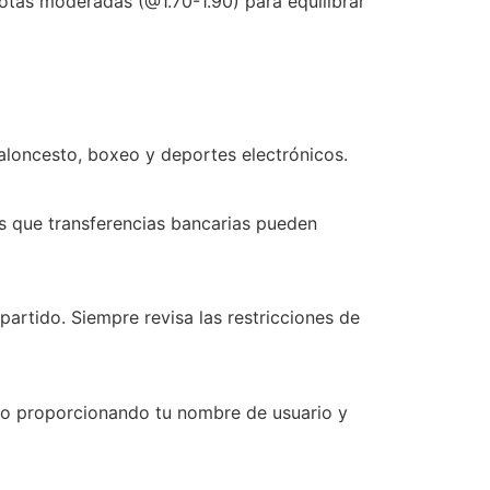
uotas moderadas (@1.70-1.90) para equilibrar
 baloncesto, boxeo y deportes electrónicos.
as que transferencias bancarias pueden
artido. Siempre revisa las restricciones de
 vivo proporcionando tu nombre de usuario y