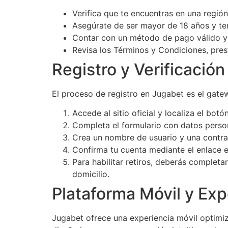
Verifica que te encuentras en una región
Asegúrate de ser mayor de 18 años y te
Contar con un método de pago válido y a
Revisa los Términos y Condiciones, prest
Registro y Verificació
El proceso de registro en Jugabet es el gate
Accede al sitio oficial y localiza el botó
Completa el formulario con datos person
Crea un nombre de usuario y una contras
Confirma tu cuenta mediante el enlace e
Para habilitar retiros, deberás complet
domicilio.
Plataforma Móvil y Exp
Jugabet ofrece una experiencia móvil optimi