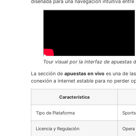
diseñada para una navegación intuitiva entre
Tour visual por la interfaz de apuestas 
La sección de
apuestas en vivo
es una de las
conexión a internet estable para no perder o
Característica
Tipo de Plataforma
Sports
Licencia y Regulación
Opera b