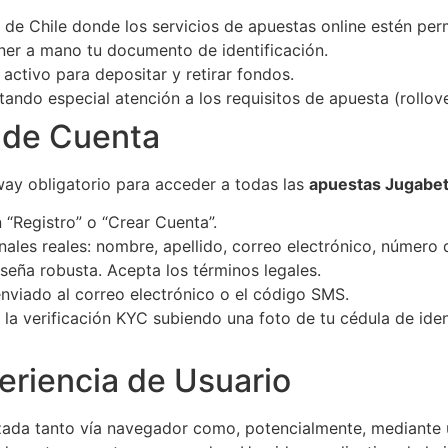
 de Chile donde los servicios de apuestas online estén per
ner a mano tu documento de identificación.
ctivo para depositar y retirar fondos.
ando especial atención a los requisitos de apuesta (rollov
n de Cuenta
way obligatorio para acceder a todas las
apuestas Jugabe
n “Registro” o “Crear Cuenta”.
ales reales: nombre, apellido, correo electrónico, número 
eña robusta. Acepta los términos legales.
nviado al correo electrónico o el código SMS.
ar la verificación KYC subiendo una foto de tu cédula de i
eriencia de Usuario
zada tanto vía navegador como, potencialmente, mediante u