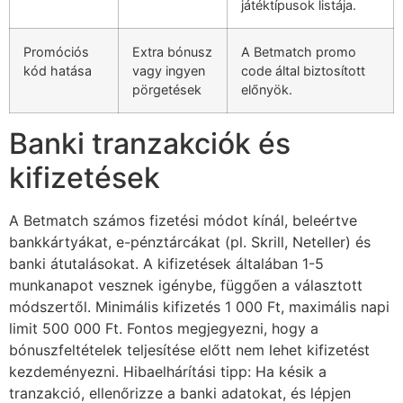
játéktípusok listája.
Promóciós
Extra bónusz
A Betmatch promo
kód hatása
vagy ingyen
code által biztosított
pörgetések
előnyök.
Banki tranzakciók és
kifizetések
A Betmatch számos fizetési módot kínál, beleértve
bankkártyákat, e-pénztárcákat (pl. Skrill, Neteller) és
banki átutalásokat. A kifizetések általában 1-5
munkanapot vesznek igénybe, függően a választott
módszertől. Minimális kifizetés 1 000 Ft, maximális napi
limit 500 000 Ft. Fontos megjegyezni, hogy a
bónuszfeltételek teljesítése előtt nem lehet kifizetést
kezdeményezni. Hibaelhárítási tipp: Ha késik a
tranzakció, ellenőrizze a banki adatokat, és lépjen