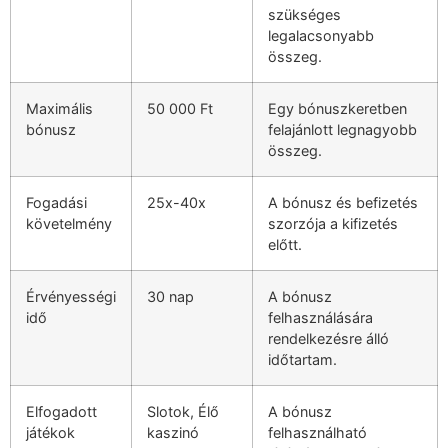
szükséges
legalacsonyabb
összeg.
Maximális
50 000 Ft
Egy bónuszkeretben
bónusz
felajánlott legnagyobb
összeg.
Fogadási
25x-40x
A bónusz és befizetés
követelmény
szorzója a kifizetés
előtt.
Érvényességi
30 nap
A bónusz
idő
felhasználására
rendelkezésre álló
időtartam.
Elfogadott
Slotok, Élő
A bónusz
játékok
kaszinó
felhasználható