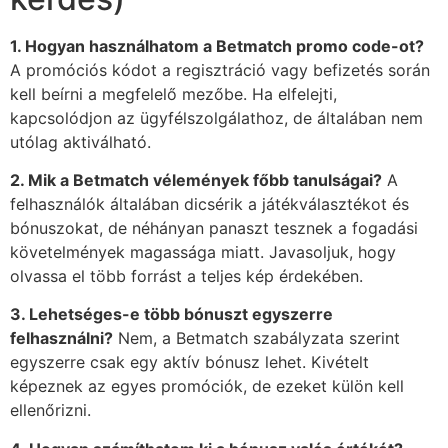
1. Hogyan használhatom a Betmatch promo code-ot?
A promóciós kódot a regisztráció vagy befizetés során
kell beírni a megfelelő mezőbe. Ha elfelejti,
kapcsolódjon az ügyfélszolgálathoz, de általában nem
utólag aktiválható.
2. Mik a Betmatch vélemények főbb tanulságai?
A
felhasználók általában dicsérik a játékválasztékot és
bónuszokat, de néhányan panaszt tesznek a fogadási
követelmények magassága miatt. Javasoljuk, hogy
olvassa el több forrást a teljes kép érdekében.
3. Lehetséges-e több bónuszt egyszerre
felhasználni?
Nem, a Betmatch szabályzata szerint
egyszerre csak egy aktív bónusz lehet. Kivételt
képeznek az egyes promóciók, de ezeket külön kell
ellenőrizni.