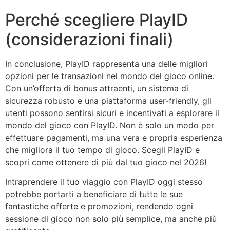
Perché scegliere PlayID
(considerazioni finali)
In conclusione, PlayID rappresenta una delle migliori
opzioni per le transazioni nel mondo del gioco online.
Con un’offerta di bonus attraenti, un sistema di
sicurezza robusto e una piattaforma user-friendly, gli
utenti possono sentirsi sicuri e incentivati a esplorare il
mondo del gioco con PlayID. Non è solo un modo per
effettuare pagamenti, ma una vera e propria esperienza
che migliora il tuo tempo di gioco. Scegli PlayID e
scopri come ottenere di più dal tuo gioco nel 2026!
Intraprendere il tuo viaggio con PlayID oggi stesso
potrebbe portarti a beneficiare di tutte le sue
fantastiche offerte e promozioni, rendendo ogni
sessione di gioco non solo più semplice, ma anche più