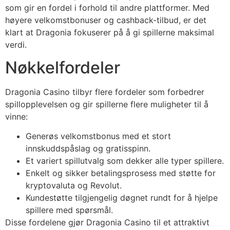
som gir en fordel i forhold til andre plattformer. Med
høyere velkomstbonuser og cashback-tilbud, er det
klart at Dragonia fokuserer på å gi spillerne maksimal
verdi.
Nøkkelfordeler
Dragonia Casino tilbyr flere fordeler som forbedrer
spillopplevelsen og gir spillerne flere muligheter til å
vinne:
Generøs velkomstbonus med et stort
innskuddspåslag og gratisspinn.
Et variert spillutvalg som dekker alle typer spillere.
Enkelt og sikker betalingsprosess med støtte for
kryptovaluta og Revolut.
Kundestøtte tilgjengelig døgnet rundt for å hjelpe
spillere med spørsmål.
Disse fordelene gjør Dragonia Casino til et attraktivt