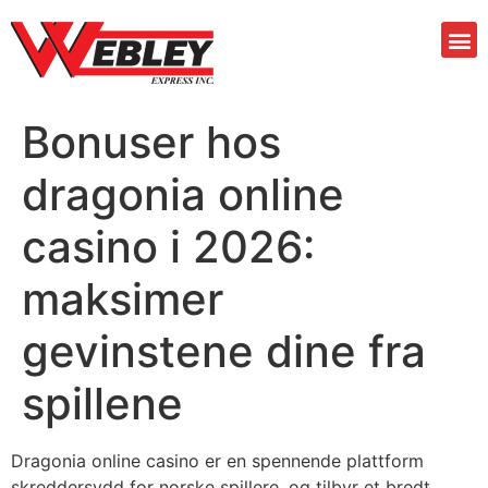
Bonuser hos
dragonia online
casino i 2026:
maksimer
gevinstene dine fra
spillene
Dragonia online casino er en spennende plattform
skreddersydd for norske spillere, og tilbyr et bredt