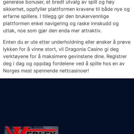
generøse bonuser, et bredt utvalg av spill og høy
sikkerhet, oppfyller plattformen kravene til både nye og
erfarne spillere. I tillegg gir den brukervennlige
plattformen enkel navigering og raske innskudd og
uttak, noe som gjør den enda mer attraktiv.
Enten du er ute etter underholdning eller ønsker å prøve
lykken for å vinne stort, vil Dragonia Casino gi deg
verktøyene for å maksimere gevinstene dine. Registrer
deg i dag og oppdag fordelene ved å spille hos en av
Norges mest spennende nettcasinoer!