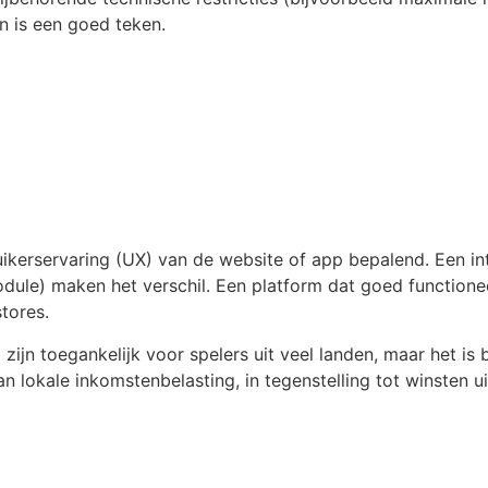
 is een goed teken.
uikerservaring (UX) van de website of app bepalend. Een int
odule) maken het verschil. Een platform dat goed function
tores.
zijn toegankelijk voor spelers uit veel landen, maar het is 
an lokale inkomstenbelasting, in tegenstelling tot winsten u