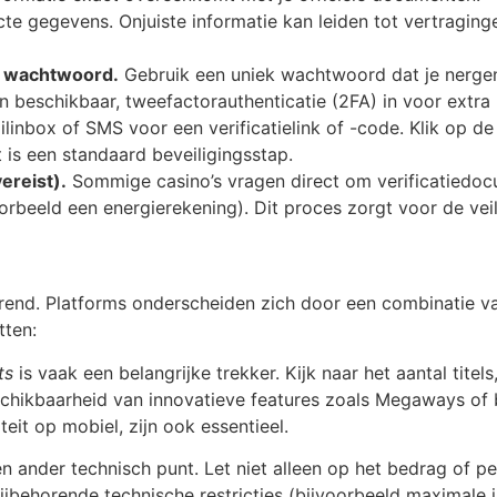
cte gegevens. Onjuiste informatie kan leiden tot vertraginge
k wachtwoord.
Gebruik een uniek wachtwoord dat je nergen
beschikbaar, tweefactorauthenticatie (2FA) in voor extra b
linbox of SMS voor een verificatielink of -code. Klik op de
 is een standaard beveiligingsstap.
ereist).
Sommige casino’s vragen direct om verificatiedocu
orbeeld een energierekening). Dit proces zorgt voor de veili
erend. Platforms onderscheiden zich door een combinatie v
tten:
ts
is vaak een belangrijke trekker. Kijk naar het aantal tite
eschikbaarheid van innovatieve features zoals Megaways of
teit op mobiel, zijn ook essentieel.
en ander technisch punt. Let niet alleen op het bedrag of
bijbehorende technische restricties (bijvoorbeeld maximale 