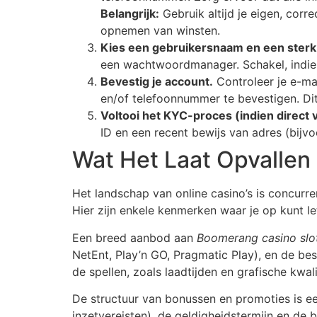
Belangrijk:
Gebruik altijd je eigen, corre
opnemen van winsten.
Kies een gebruikersnaam en een ster
een wachtwoordmanager. Schakel, indien 
Bevestig je account.
Controleer je e-mai
en/of telefoonnummer te bevestigen. Dit
Voltooi het KYC-proces (indien direct v
ID en een recent bewijs van adres (bijvo
Wat Het Laat Opvallen
Het landschap van online casino’s is concurr
Hier zijn enkele kenmerken waar je op kunt le
Een breed aanbod aan
Boomerang casino slo
NetEnt, Play’n GO, Pragmatic Play), en de b
de spellen, zoals laadtijden en grafische kwali
De structuur van bonussen en promoties is e
inzetvereisten), de geldigheidstermijn en de 