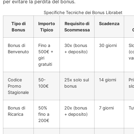
per evitare la perdita del bonus.
Specifiche Tecniche dei Bonus Librabet
Tipo di
Importo
Requisito di
Scadenza
Bonus
Tipico
Scommessa
Bonus di
Fino a
30x (bonus
30 giorni
Sl
Benvenuto
500€ +
+ deposito)
(c
giri
var
gratuiti
Codice
50-
25x solo sul
14 giorni
Pr
Promo
100€
bonus
sl
Stagionale
Bonus di
50%
20x (bonus
7 giorni
Tut
Ricarica
fino a
+ deposito)
200€