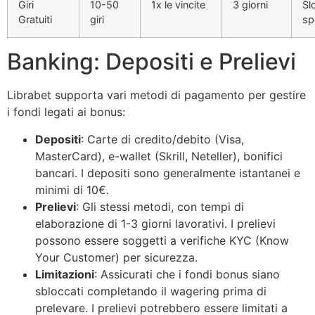
Giri
10-50
1x le vincite
3 giorni
Sl
Gratuiti
giri
sp
Banking: Depositi e Prelievi
Librabet supporta vari metodi di pagamento per gestire
i fondi legati ai bonus:
Depositi
: Carte di credito/debito (Visa,
MasterCard), e-wallet (Skrill, Neteller), bonifici
bancari. I depositi sono generalmente istantanei e
minimi di 10€.
Prelievi
: Gli stessi metodi, con tempi di
elaborazione di 1-3 giorni lavorativi. I prelievi
possono essere soggetti a verifiche KYC (Know
Your Customer) per sicurezza.
Limitazioni
: Assicurati che i fondi bonus siano
sbloccati completando il wagering prima di
prelevare. I prelievi potrebbero essere limitati a