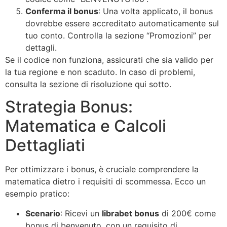
Conferma il bonus
: Una volta applicato, il bonus
dovrebbe essere accreditato automaticamente sul
tuo conto. Controlla la sezione “Promozioni” per
dettagli.
Se il codice non funziona, assicurati che sia valido per
la tua regione e non scaduto. In caso di problemi,
consulta la sezione di risoluzione qui sotto.
Strategia Bonus:
Matematica e Calcoli
Dettagliati
Per ottimizzare i bonus, è cruciale comprendere la
matematica dietro i requisiti di scommessa. Ecco un
esempio pratico:
Scenario
: Ricevi un
librabet bonus
di 200€ come
bonus di benvenuto, con un requisito di