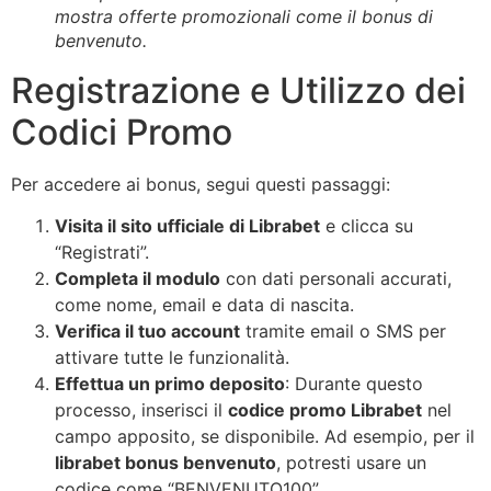
mostra offerte promozionali come il bonus di
benvenuto.
Registrazione e Utilizzo dei
Codici Promo
Per accedere ai bonus, segui questi passaggi:
Visita il sito ufficiale di Librabet
e clicca su
“Registrati”.
Completa il modulo
con dati personali accurati,
come nome, email e data di nascita.
Verifica il tuo account
tramite email o SMS per
attivare tutte le funzionalità.
Effettua un primo deposito
: Durante questo
processo, inserisci il
codice promo Librabet
nel
campo apposito, se disponibile. Ad esempio, per il
librabet bonus benvenuto
, potresti usare un
codice come “BENVENUTO100”.