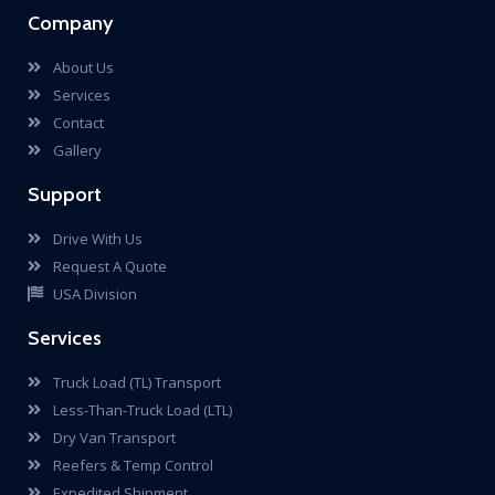
Company
About Us
Services
Contact
Gallery
Support
Drive With Us
Request A Quote
Services
Truck Load (TL) Transport
Less-Than-Truck Load (LTL)
Dry Van Transport
Reefers & Temp Control
Expedited Shipment