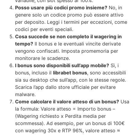
variabile, con slot spesso al 100%.
Posso usare più codici promo insieme?
No, in
genere solo un codice promo può essere attivo
per deposito. Leggi i termini per eccezioni, come
codici per eventi speciali.
Cosa succede se non completo il wagering in
tempo?
Il bonus e le eventuali vincite derivate
vengono confiscati. Imposta promemoria per
monitorare le scadenze.
I bonus sono disponibili sull’app mobile?
Sì, i
bonus, incluso il
librabet bonus
, sono accessibili
sia su desktop che sull’app, con le stesse regole.
Scarica l’app dallo store ufficiale per evitare
malware.
Come calcolare il valore atteso di un bonus?
Usa
la formula: Valore atteso = Importo bonus –
(Wagering richiesto x Perdita media per
scommessa). Ad esempio, per un bonus di 100€
con wagering 30x e RTP 96%, valore atteso ≈