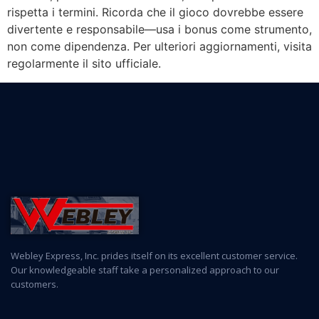
rispetta i termini. Ricorda che il gioco dovrebbe essere
divertente e responsabile—usa i bonus come strumento,
non come dipendenza. Per ulteriori aggiornamenti, visita
regolarmente il sito ufficiale.
Webley Express, Inc. prides itself on its excellent customer service.
Our knowledgeable staff take a personalized approach to our
customers.