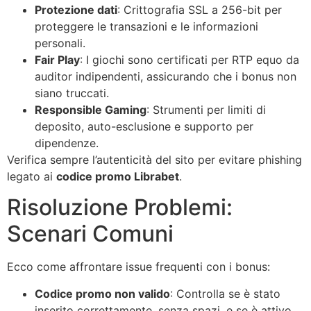
Protezione dati
: Crittografia SSL a 256-bit per
proteggere le transazioni e le informazioni
personali.
Fair Play
: I giochi sono certificati per RTP equo da
auditor indipendenti, assicurando che i bonus non
siano truccati.
Responsible Gaming
: Strumenti per limiti di
deposito, auto-esclusione e supporto per
dipendenze.
Verifica sempre l’autenticità del sito per evitare phishing
legato ai
codice promo Librabet
.
Risoluzione Problemi:
Scenari Comuni
Ecco come affrontare issue frequenti con i bonus:
Codice promo non valido
: Controlla se è stato
inserito correttamente, senza spazi, e se è attivo