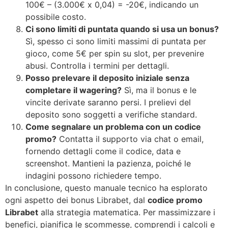
100€ – (3.000€ x 0,04) = -20€, indicando un
possibile costo.
Ci sono limiti di puntata quando si usa un bonus?
Sì, spesso ci sono limiti massimi di puntata per
gioco, come 5€ per spin su slot, per prevenire
abusi. Controlla i termini per dettagli.
Posso prelevare il deposito iniziale senza
completare il wagering?
Sì, ma il bonus e le
vincite derivate saranno persi. I prelievi del
deposito sono soggetti a verifiche standard.
Come segnalare un problema con un codice
promo?
Contatta il supporto via chat o email,
fornendo dettagli come il codice, data e
screenshot. Mantieni la pazienza, poiché le
indagini possono richiedere tempo.
In conclusione, questo manuale tecnico ha esplorato
ogni aspetto dei bonus Librabet, dal
codice promo
Librabet
alla strategia matematica. Per massimizzare i
benefici, pianifica le scommesse, comprendi i calcoli e