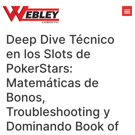
Deep Dive Técnico
en los Slots de
PokerStars:
Matemáticas de
Bonos,
Troubleshooting y
Dominando Book of