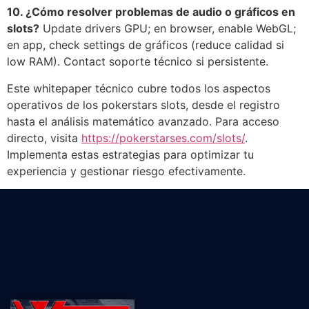
10. ¿Cómo resolver problemas de audio o gráficos en
slots?
Update drivers GPU; en browser, enable WebGL;
en app, check settings de gráficos (reduce calidad si
low RAM). Contact soporte técnico si persistente.
Este whitepaper técnico cubre todos los aspectos
operativos de los pokerstars slots, desde el registro
hasta el análisis matemático avanzado. Para acceso
directo, visita
https://pokerstarses.com/slots/
.
Implementa estas estrategias para optimizar tu
experiencia y gestionar riesgo efectivamente.