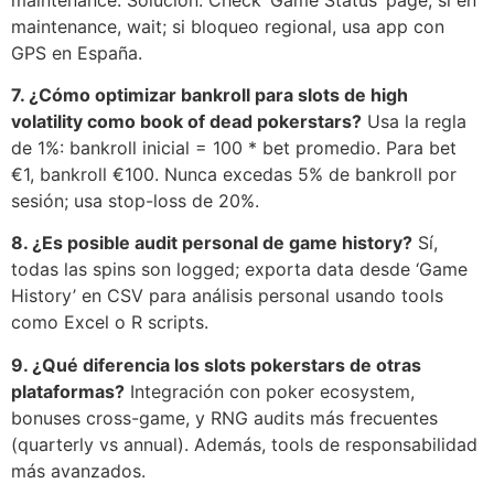
maintenance, wait; si bloqueo regional, usa app con
GPS en España.
7. ¿Cómo optimizar bankroll para slots de high
volatility como book of dead pokerstars?
Usa la regla
de 1%: bankroll inicial = 100 * bet promedio. Para bet
€1, bankroll €100. Nunca excedas 5% de bankroll por
sesión; usa stop-loss de 20%.
8. ¿Es posible audit personal de game history?
Sí,
todas las spins son logged; exporta data desde ‘Game
History’ en CSV para análisis personal usando tools
como Excel o R scripts.
9. ¿Qué diferencia los slots pokerstars de otras
plataformas?
Integración con poker ecosystem,
bonuses cross-game, y RNG audits más frecuentes
(quarterly vs annual). Además, tools de responsabilidad
más avanzados.