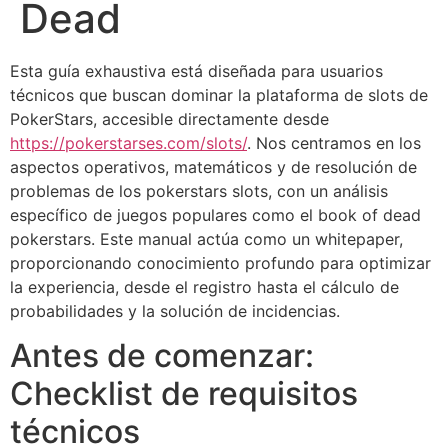
Dead
Esta guía exhaustiva está diseñada para usuarios
técnicos que buscan dominar la plataforma de slots de
PokerStars, accesible directamente desde
https://pokerstarses.com/slots/
. Nos centramos en los
aspectos operativos, matemáticos y de resolución de
problemas de los pokerstars slots, con un análisis
específico de juegos populares como el book of dead
pokerstars. Este manual actúa como un whitepaper,
proporcionando conocimiento profundo para optimizar
la experiencia, desde el registro hasta el cálculo de
probabilidades y la solución de incidencias.
Antes de comenzar:
Checklist de requisitos
técnicos