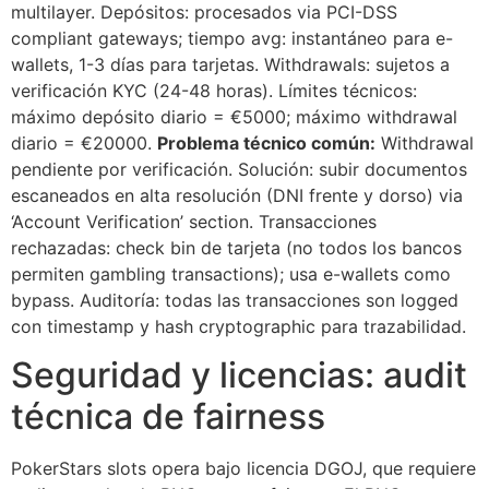
multilayer. Depósitos: procesados via PCI-DSS
compliant gateways; tiempo avg: instantáneo para e-
wallets, 1-3 días para tarjetas. Withdrawals: sujetos a
verificación KYC (24-48 horas). Límites técnicos:
máximo depósito diario = €5000; máximo withdrawal
diario = €20000.
Problema técnico común:
Withdrawal
pendiente por verificación. Solución: subir documentos
escaneados en alta resolución (DNI frente y dorso) via
‘Account Verification’ section. Transacciones
rechazadas: check bin de tarjeta (no todos los bancos
permiten gambling transactions); usa e-wallets como
bypass. Auditoría: todas las transacciones son logged
con timestamp y hash cryptographic para trazabilidad.
Seguridad y licencias: audit
técnica de fairness
PokerStars slots opera bajo licencia DGOJ, que requiere