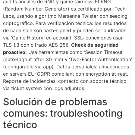
audits anuales de RNG y game fairness. El RNG
(Random Number Generator) es certificado por iTech
Labs, usando algoritmo Mersenne Twister con seeding
criptográfico. Para verificación técnica: los resultados
de cada spin son hash-signed y pueden ser auditados
via ‘Game History’ en account. SSL: conexiones usan
TLS 1.3 con cifrado AES-256.
Check de seguridad
proactivo:
Usa herramientas como ‘Session Timeout’
(auto-logout after 30 min) y ‘Two-Factor Authentication’
(configurable via app). Datos personales: almacenados
en servers EU-GDPR compliant con encryption at-rest.
Reporte de incidencias: contacto con soporte técnico
via ticket system con logs adjuntos.
Solución de problemas
comunes: troubleshooting
técnico