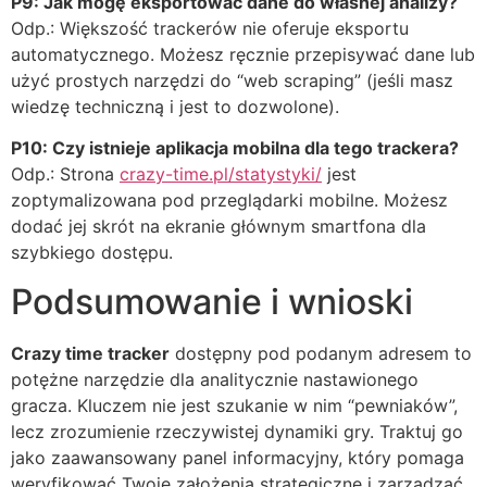
P9: Jak mogę eksportować dane do własnej analizy?
Odp.: Większość trackerów nie oferuje eksportu
automatycznego. Możesz ręcznie przepisywać dane lub
użyć prostych narzędzi do “web scraping” (jeśli masz
wiedzę techniczną i jest to dozwolone).
P10: Czy istnieje aplikacja mobilna dla tego trackera?
Odp.: Strona
crazy-time.pl/statystyki/
jest
zoptymalizowana pod przeglądarki mobilne. Możesz
dodać jej skrót na ekranie głównym smartfona dla
szybkiego dostępu.
Podsumowanie i wnioski
Crazy time tracker
dostępny pod podanym adresem to
potężne narzędzie dla analitycznie nastawionego
gracza. Kluczem nie jest szukanie w nim “pewniaków”,
lecz zrozumienie rzeczywistej dynamiki gry. Traktuj go
jako zaawansowany panel informacyjny, który pomaga
weryfikować Twoje założenia strategiczne i zarządzać