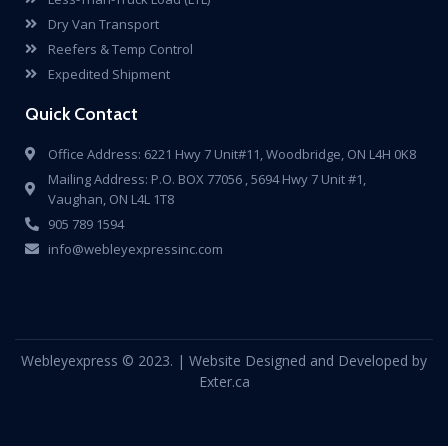
Dry Van Transport
Reefers & Temp Control
Expedited Shipment
Quick Contact
Office Address: 6221 Hwy 7 Unit#11, Woodbridge, ON L4H 0K8
Mailing Address: P.O. BOX 77056 , 5694 Hwy 7 Unit #1,
Vaughan, ON L4L 1T8
905 789 1594
info@webleyexpressinc.com
Webleyexpress © 2023. | Website Designed and Developed by
Exter.ca