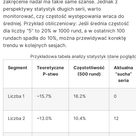
zakręcenie nadal ma takie same szanse. Jednak z
perspektywy statystyk długich serii, warto
monitorować, czy częstość występowania wraca do
średniej. Przykład obliczeniowy: Jeśli średnia częstość
dla liczby “5” to 20% w 1000 rund, a w ostatnich 100
rundach spadła do 10%, można przewidywać korektę
trendu w kolejnych sesjach.
Przykładowa tabela analizy statystyk (dane pogląd
Segment
Teoretyczne
Częstotliwość
Aktualna
P-stwo
(500 rund)
“sucha”
seria
Liczba 1
~15.7%
16.2%
0
Liczba 2
~13.0%
10.4%
12