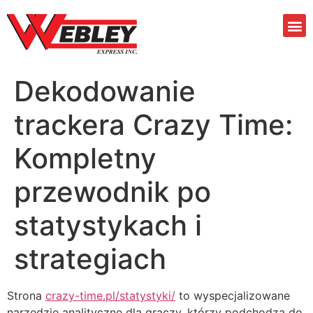
Dekodowanie
trackera Crazy Time:
Kompletny
przewodnik po
statystykach i
strategiach
Strona
crazy-time.pl/statystyki/
to wyspecjalizowane
narzędzie analityczne dla graczy, którzy podchodzą do