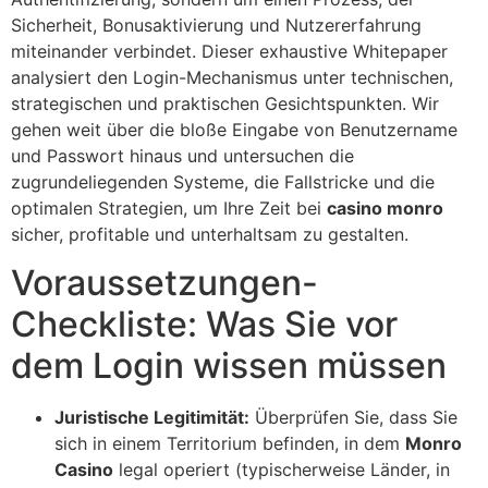
Sicherheit, Bonusaktivierung und Nutzererfahrung
miteinander verbindet. Dieser exhaustive Whitepaper
analysiert den Login-Mechanismus unter technischen,
strategischen und praktischen Gesichtspunkten. Wir
gehen weit über die bloße Eingabe von Benutzername
und Passwort hinaus und untersuchen die
zugrundeliegenden Systeme, die Fallstricke und die
optimalen Strategien, um Ihre Zeit bei
casino monro
sicher, profitable und unterhaltsam zu gestalten.
Voraussetzungen-
Checkliste: Was Sie vor
dem Login wissen müssen
Juristische Legitimität:
Überprüfen Sie, dass Sie
sich in einem Territorium befinden, in dem
Monro
Casino
legal operiert (typischerweise Länder, in