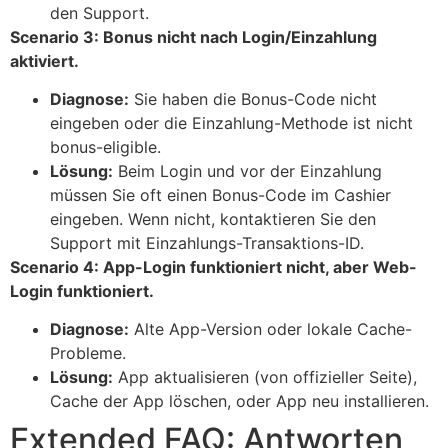
den Support.
Scenario 3: Bonus nicht nach Login/Einzahlung
aktiviert.
Diagnose:
Sie haben die Bonus-Code nicht
eingeben oder die Einzahlung-Methode ist nicht
bonus-eligible.
Lösung:
Beim Login und vor der Einzahlung
müssen Sie oft einen Bonus-Code im Cashier
eingeben. Wenn nicht, kontaktieren Sie den
Support mit Einzahlungs-Transaktions-ID.
Scenario 4: App-Login funktioniert nicht, aber Web-
Login funktioniert.
Diagnose:
Alte App-Version oder lokale Cache-
Probleme.
Lösung:
App aktualisieren (von offizieller Seite),
Cache der App löschen, oder App neu installieren.
Extended FAQ: Antworten