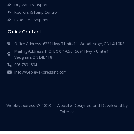
Dry Van Transport
Reefers & Temp Control
Expedited Shipment
Quick Contact
Office Address: 6221 Hwy 7 Unit#11, Woodbridge, ON L4H 0K8
Mailing Address: P.O. BOX 77056 , 5694 Hwy 7 Unit #1,
Vaughan, ON L4L 1T8
905 789 1594
info@webleyexpressinc.com
Webleyexpress © 2023. | Website Designed and Developed by
Exter.ca