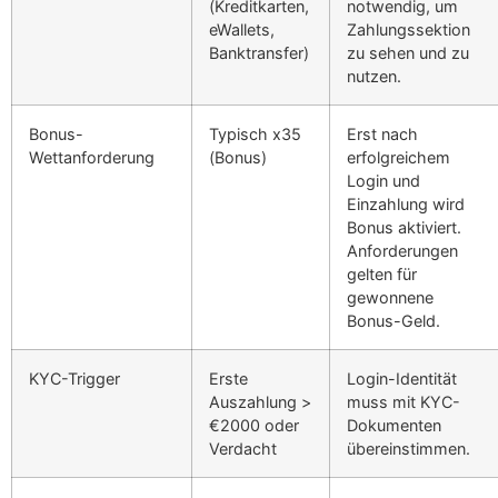
(Kreditkarten,
notwendig, um
eWallets,
Zahlungssektion
Banktransfer)
zu sehen und zu
nutzen.
Bonus-
Typisch x35
Erst nach
Wettanforderung
(Bonus)
erfolgreichem
Login und
Einzahlung wird
Bonus aktiviert.
Anforderungen
gelten für
gewonnene
Bonus-Geld.
KYC-Trigger
Erste
Login-Identität
Auszahlung >
muss mit KYC-
€2000 oder
Dokumenten
Verdacht
übereinstimmen.