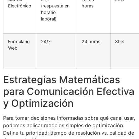
Electrónico
(respuesta en
horas
horario
laboral)
Formulario
24/7
24 horas
80%
Web
Estrategias Matemáticas
para Comunicación Efectiva
y Optimización
Para tomar decisiones informadas sobre qué canal usar,
podemos aplicar modelos simples de optimización.
Define tu prioridad: tiempo de resolución vs. calidad de