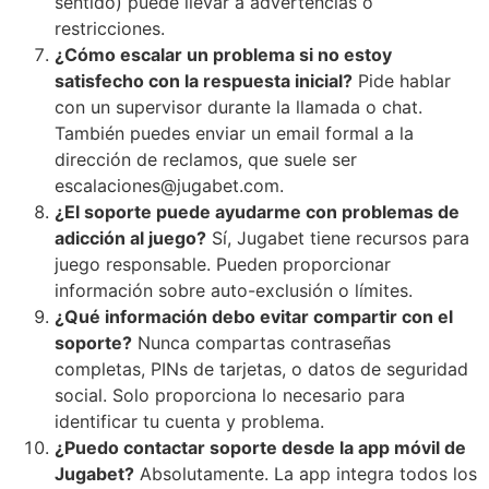
sentido) puede llevar a advertencias o
restricciones.
¿Cómo escalar un problema si no estoy
satisfecho con la respuesta inicial?
Pide hablar
con un supervisor durante la llamada o chat.
También puedes enviar un email formal a la
dirección de reclamos, que suele ser
escalaciones@jugabet.com.
¿El soporte puede ayudarme con problemas de
adicción al juego?
Sí, Jugabet tiene recursos para
juego responsable. Pueden proporcionar
información sobre auto-exclusión o límites.
¿Qué información debo evitar compartir con el
soporte?
Nunca compartas contraseñas
completas, PINs de tarjetas, o datos de seguridad
social. Solo proporciona lo necesario para
identificar tu cuenta y problema.
¿Puedo contactar soporte desde la app móvil de
Jugabet?
Absolutamente. La app integra todos los