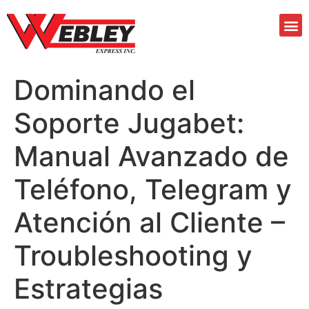
Dominando el
Soporte Jugabet:
Manual Avanzado de
Teléfono, Telegram y
Atención al Cliente –
Troubleshooting y
Estrategias