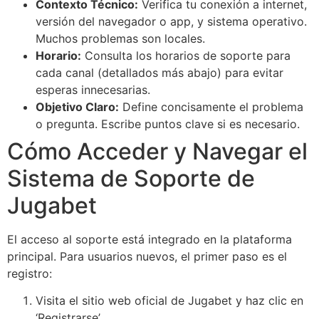
Contexto Técnico:
Verifica tu conexión a internet,
versión del navegador o app, y sistema operativo.
Muchos problemas son locales.
Horario:
Consulta los horarios de soporte para
cada canal (detallados más abajo) para evitar
esperas innecesarias.
Objetivo Claro:
Define concisamente el problema
o pregunta. Escribe puntos clave si es necesario.
Cómo Acceder y Navegar el
Sistema de Soporte de
Jugabet
El acceso al soporte está integrado en la plataforma
principal. Para usuarios nuevos, el primer paso es el
registro:
Visita el sitio web oficial de Jugabet y haz clic en
‘Registrarse’.