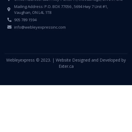
Mailing Address: P.O. BOX 77056 , 5694 Hwy 7 Unit #1,
Vaughan, ON L4L 1T8
905 789 1594
info@webleyexpressinc.com
Webleyexpress © 2023. | Website Designed and Developed by
Exter.ca