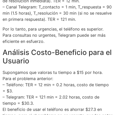
de resolución inmediata). TER = 12 min.
– Canal Telegram: T_contacto = 1 min, T_respuesta = 90
min (1.5 horas), T_resolución = 30 min (si no se resuelve
en primera respuesta). TER = 121 min.
Por lo tanto, para urgencias, el teléfono es superior.
Para consultas no urgentes, Telegram puede ser más
eficiente en esfuerzo.
Análisis Costo-Beneficio para el
Usuario
Supongamos que valoras tu tiempo a $15 por hora.
Para el problema anterior:
– Teléfono: TER = 12 min = 0.2 horas, costo de tiempo
= $3.
– Telegram: TER = 121 min = 2.02 horas, costo de
tiempo = $30.3.
El beneficio de usar el teléfono es ahorrar $27.3 en