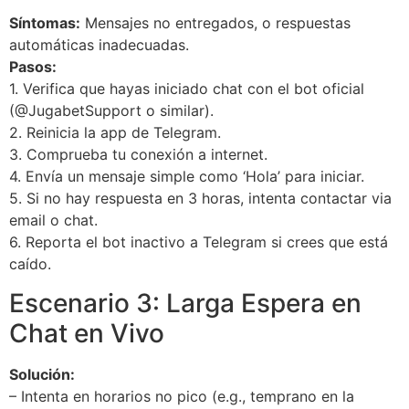
Síntomas:
Mensajes no entregados, o respuestas
automáticas inadecuadas.
Pasos:
1. Verifica que hayas iniciado chat con el bot oficial
(@JugabetSupport o similar).
2. Reinicia la app de Telegram.
3. Comprueba tu conexión a internet.
4. Envía un mensaje simple como ‘Hola’ para iniciar.
5. Si no hay respuesta en 3 horas, intenta contactar via
email o chat.
6. Reporta el bot inactivo a Telegram si crees que está
caído.
Escenario 3: Larga Espera en
Chat en Vivo
Solución:
– Intenta en horarios no pico (e.g., temprano en la