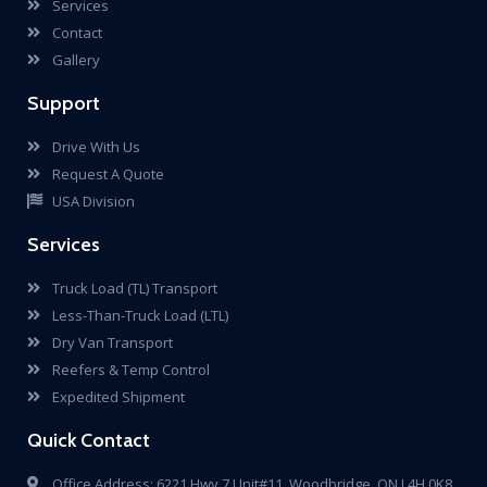
Services
Contact
Gallery
Support
Drive With Us
Request A Quote
USA Division
Services
Truck Load (TL) Transport
Less-Than-Truck Load (LTL)
Dry Van Transport
Reefers & Temp Control
Expedited Shipment
Quick Contact
Office Address: 6221 Hwy 7 Unit#11, Woodbridge, ON L4H 0K8