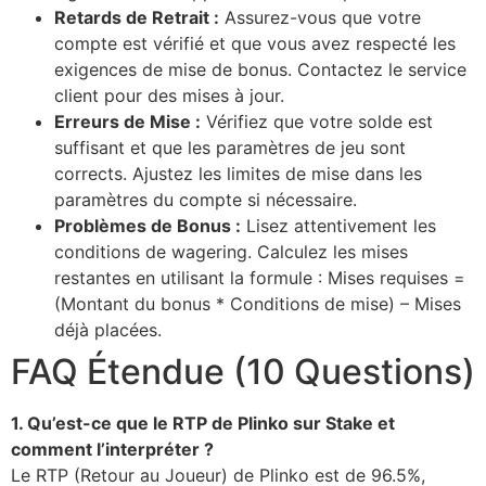
Retards de Retrait :
Assurez-vous que votre
compte est vérifié et que vous avez respecté les
exigences de mise de bonus. Contactez le service
client pour des mises à jour.
Erreurs de Mise :
Vérifiez que votre solde est
suffisant et que les paramètres de jeu sont
corrects. Ajustez les limites de mise dans les
paramètres du compte si nécessaire.
Problèmes de Bonus :
Lisez attentivement les
conditions de wagering. Calculez les mises
restantes en utilisant la formule : Mises requises =
(Montant du bonus * Conditions de mise) – Mises
déjà placées.
FAQ Étendue (10 Questions)
1. Qu’est-ce que le RTP de Plinko sur Stake et
comment l’interpréter ?
Le RTP (Retour au Joueur) de Plinko est de 96.5%,