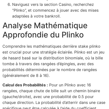
Naviguez vers la section Casino, recherchez
“Plinko”, et commencez à jouer avec des mises
adaptées à votre bankroll.
Analyse Mathématique
Approfondie du Plinko
Comprendre les mathématiques derrière stake plinko
est crucial pour une stratégie éclairée. Plinko est un jeu
de hasard basé sur la distribution binomiale, où la bille
tombe à travers des rangées d’épingles, avec des
probabilités déterminées par le nombre de rangées
(généralement de 8 à 16).
Calcul des Probabilités :
Pour un Plinko avec 16
rangées, chaque chute de bille suit un chemin binaire
(gauche/droite), avec une probabilité de 0.5 pour
chaque direction. La probabilité d’atterrir dans une case
spécifique peut être calculée à l’aide du coefficient