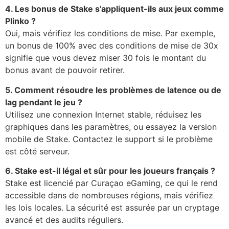
4. Les bonus de Stake s’appliquent-ils aux jeux comme
Plinko ?
Oui, mais vérifiez les conditions de mise. Par exemple,
un bonus de 100% avec des conditions de mise de 30x
signifie que vous devez miser 30 fois le montant du
bonus avant de pouvoir retirer.
5. Comment résoudre les problèmes de latence ou de
lag pendant le jeu ?
Utilisez une connexion Internet stable, réduisez les
graphiques dans les paramètres, ou essayez la version
mobile de Stake. Contactez le support si le problème
est côté serveur.
6. Stake est-il légal et sûr pour les joueurs français ?
Stake est licencié par Curaçao eGaming, ce qui le rend
accessible dans de nombreuses régions, mais vérifiez
les lois locales. La sécurité est assurée par un cryptage
avancé et des audits réguliers.