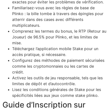
exactes pour éviter les problèmes de vérification.
Familiarisez-vous avec les règles de base de
Plinko : la bille tombe à travers des épingles pour
atterrir dans des cases avec différents
multiplicateurs.
Comprenez les termes du bonus, le RTP (Retour au
Joueur) de 96.5% pour Plinko, et les limites de
mise.
Téléchargez l’application mobile Stake pour un
accès pratique, si nécessaire.
Configurez des méthodes de paiement sécurisées
comme les cryptomonnaies ou les cartes de
crédit.
Activez les outils de jeu responsable, tels que les
limites de dépôt et d’autocontrôle.
Lisez les conditions générales de Stake pour les
spécificités liées aux jeux comme stake plinko.
Guide d’Inscription sur