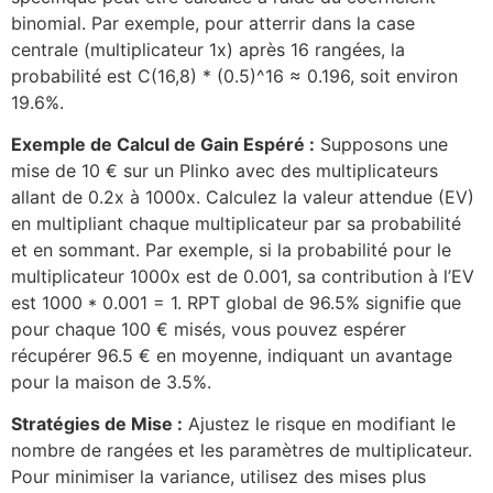
binomial. Par exemple, pour atterrir dans la case
centrale (multiplicateur 1x) après 16 rangées, la
probabilité est C(16,8) * (0.5)^16 ≈ 0.196, soit environ
19.6%.
Exemple de Calcul de Gain Espéré :
Supposons une
mise de 10 € sur un Plinko avec des multiplicateurs
allant de 0.2x à 1000x. Calculez la valeur attendue (EV)
en multipliant chaque multiplicateur par sa probabilité
et en sommant. Par exemple, si la probabilité pour le
multiplicateur 1000x est de 0.001, sa contribution à l’EV
est 1000 * 0.001 = 1. RPT global de 96.5% signifie que
pour chaque 100 € misés, vous pouvez espérer
récupérer 96.5 € en moyenne, indiquant un avantage
pour la maison de 3.5%.
Stratégies de Mise :
Ajustez le risque en modifiant le
nombre de rangées et les paramètres de multiplicateur.
Pour minimiser la variance, utilisez des mises plus