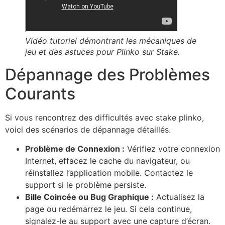
Vidéo tutoriel démontrant les mécaniques de
jeu et des astuces pour Plinko sur Stake.
Dépannage des Problèmes
Courants
Si vous rencontrez des difficultés avec stake plinko,
voici des scénarios de dépannage détaillés.
Problème de Connexion :
Vérifiez votre connexion
Internet, effacez le cache du navigateur, ou
réinstallez l’application mobile. Contactez le
support si le problème persiste.
Bille Coincée ou Bug Graphique :
Actualisez la
page ou redémarrez le jeu. Si cela continue,
signalez-le au support avec une capture d’écran.