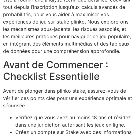
tout depuis l’inscription jusqu’aux calculs avancés de
probabilités, pour vous aider à maximiser vos
expériences de jeu sur stake plinko. Nous explorerons
les mécanismes sous-jacents, les risques associés, et
les meilleures pratiques pour naviguer ce jeu populaire,
en intégrant des éléments multimédias et des tableaux
de données pour une compréhension approfondie.
Avant de Commencer :
Checklist Essentielle
Avant de plonger dans plinko stake, assurez-vous de
vérifier ces points clés pour une expérience optimale et
sécurisée.
Vérifiez que vous avez au moins 18 ans et résidez
dans une juridiction autorisant les jeux en ligne.
Créez un compte sur Stake avec des informations