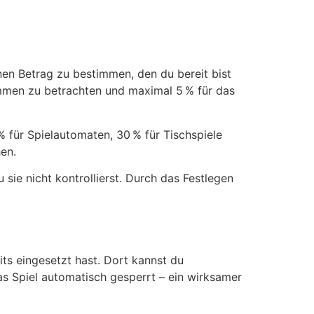
inen Betrag zu bestimmen, den du bereit bist
kommen zu betrachten und maximal 5 % für das
% für Spielautomaten, 30 % für Tischspiele
en.
sie nicht kontrollierst. Durch das Festlegen
its eingesetzt hast. Dort kannst du
 das Spiel automatisch gesperrt – ein wirksamer