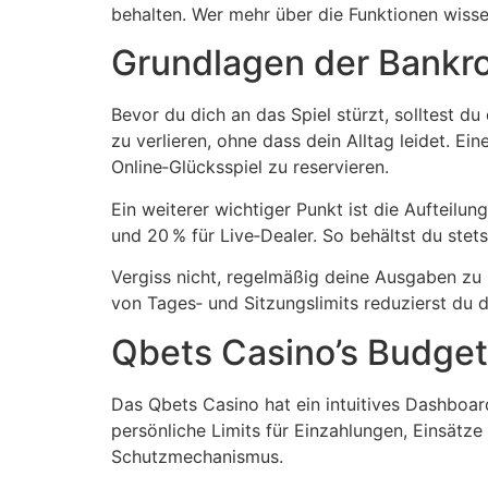
behalten. Wer mehr über die Funktionen wis
Grundlagen der Bankro
Bevor du dich an das Spiel stürzt, solltest d
zu verlieren, ohne dass dein Alltag leidet. 
Online‑Glücksspiel zu reservieren.
Ein weiterer wichtiger Punkt ist die Aufteilu
und 20 % für Live‑Dealer. So behältst du ste
Vergiss nicht, regelmäßig deine Ausgaben zu ü
von Tages‑ und Sitzungslimits reduzierst du da
Qbets Casino’s Budge
Das Qbets Casino hat ein intuitives Dashboard 
persönliche Limits für Einzahlungen, Einsätze 
Schutzmechanismus.