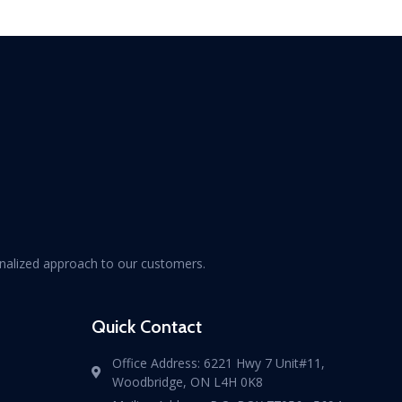
sonalized approach to our customers.
Quick Contact
Office Address: 6221 Hwy 7 Unit#11,
Woodbridge, ON L4H 0K8