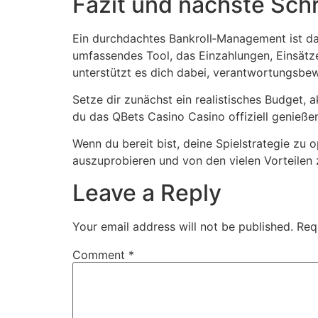
Fazit und nächste Schr
Ein durchdachtes Bankroll‑Management ist das
umfassendes Tool, das Einzahlungen, Einsätz
unterstützt es dich dabei, verantwortungsbew
Setze dir zunächst ein realistisches Budget, 
du das QBets Casino Casino offiziell genießen
Wenn du bereit bist, deine Spielstrategie zu 
auszuprobieren und von den vielen Vorteilen z
Leave a Reply
Your email address will not be published.
Req
Comment
*