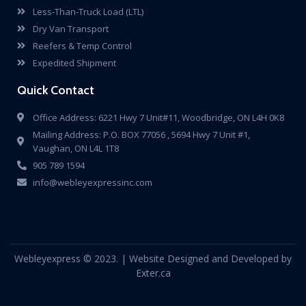
Less-Than-Truck Load (LTL)
Dry Van Transport
Reefers & Temp Control
Expedited Shipment
Quick Contact
Office Address: 6221 Hwy 7 Unit#11, Woodbridge, ON L4H 0K8
Mailing Address: P.O. BOX 77056 , 5694 Hwy 7 Unit #1,
Vaughan, ON L4L 1T8
905 789 1594
info@webleyexpressinc.com
Webleyexpress © 2023. | Website Designed and Developed by
Exter.ca