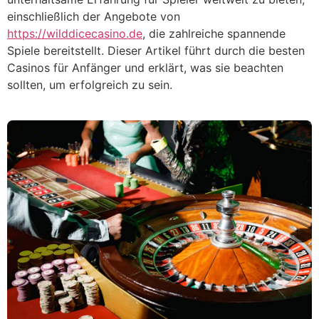
einschließlich der Angebote von
https://wilddicecasino.de
, die zahlreiche spannende
Spiele bereitstellt. Dieser Artikel führt durch die besten
Casinos für Anfänger und erklärt, was sie beachten
sollten, um erfolgreich zu sein.