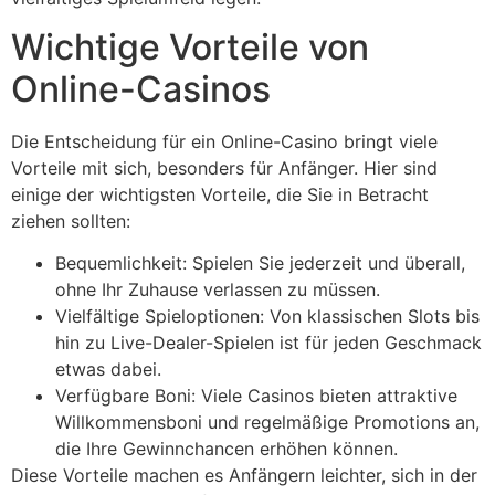
Wichtige Vorteile von
Online-Casinos
Die Entscheidung für ein Online-Casino bringt viele
Vorteile mit sich, besonders für Anfänger. Hier sind
einige der wichtigsten Vorteile, die Sie in Betracht
ziehen sollten:
Bequemlichkeit: Spielen Sie jederzeit und überall,
ohne Ihr Zuhause verlassen zu müssen.
Vielfältige Spieloptionen: Von klassischen Slots bis
hin zu Live-Dealer-Spielen ist für jeden Geschmack
etwas dabei.
Verfügbare Boni: Viele Casinos bieten attraktive
Willkommensboni und regelmäßige Promotions an,
die Ihre Gewinnchancen erhöhen können.
Diese Vorteile machen es Anfängern leichter, sich in der