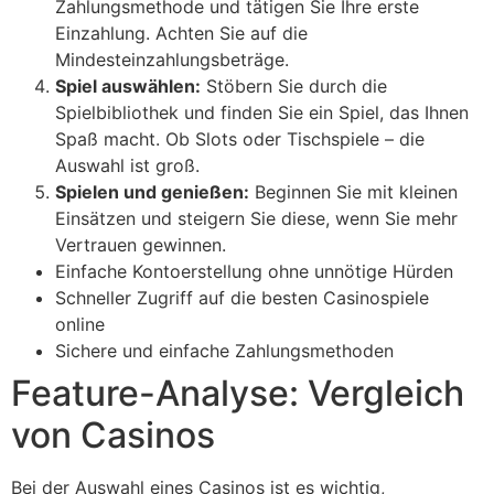
Zahlungsmethode und tätigen Sie Ihre erste
Einzahlung. Achten Sie auf die
Mindesteinzahlungsbeträge.
Spiel auswählen:
Stöbern Sie durch die
Spielbibliothek und finden Sie ein Spiel, das Ihnen
Spaß macht. Ob Slots oder Tischspiele – die
Auswahl ist groß.
Spielen und genießen:
Beginnen Sie mit kleinen
Einsätzen und steigern Sie diese, wenn Sie mehr
Vertrauen gewinnen.
Einfache Kontoerstellung ohne unnötige Hürden
Schneller Zugriff auf die besten Casinospiele
online
Sichere und einfache Zahlungsmethoden
Feature-Analyse: Vergleich
von Casinos
Bei der Auswahl eines Casinos ist es wichtig,