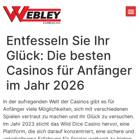
Entfesseln Sie Ihr
Glück: Die besten
Casinos für Anfänger
im Jahr 2026
In der aufregenden Welt der Casinos gibt es für
Anfänger viele Möglichkeiten, sich mit verschiedenen
Spielen vertraut zu machen und ihr Glück zu versuchen.
Im Jahr 2023 sticht das Wild Dice Casino hervor, eine
Plattform, die sich darauf konzentriert, eine sichere und
unterhaltsame Erfahrung für Spieler weltweit zu bieten,