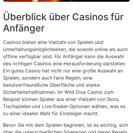
Überblick über Casinos für
Anfänger
Casinos bieten eine Vielzahl von Spielen und
Unterhaltungsmöglichkeiten, die sowohl online als auch
offline verfügbar sind. Für Anfänger kann die Auswahl
des richtigen Casinos eine Herausforderung darstellen.
Ein gutes Casino hat nicht nur eine große Auswahl an
Spielen, sondern auch faire Regeln, eine
benutzerfreundliche Oberfläche und starke
Sicherheitsmaßnahmen. Im Wild Dice Casino zum
Beispiel können Spieler aus einer Vielzahl von Slots,
Tischspielen und Live-Dealer-Optionen wählen, was es
zu einer idealen Wahl für Einsteiger macht.
Bevor Sie mit dem Spielen beginnen, ist es wichtig, sich
über die unterschiedlichen Spielarten und deren Regeln