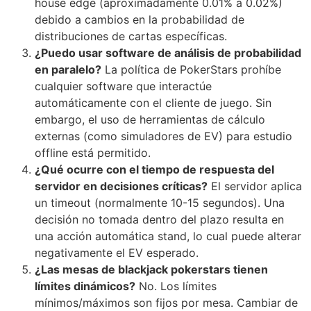
house edge (aproximadamente 0.01% a 0.02%)
debido a cambios en la probabilidad de
distribuciones de cartas específicas.
¿Puedo usar software de análisis de probabilidad
en paralelo?
La política de PokerStars prohíbe
cualquier software que interactúe
automáticamente con el cliente de juego. Sin
embargo, el uso de herramientas de cálculo
externas (como simuladores de EV) para estudio
offline está permitido.
¿Qué ocurre con el tiempo de respuesta del
servidor en decisiones críticas?
El servidor aplica
un timeout (normalmente 10-15 segundos). Una
decisión no tomada dentro del plazo resulta en
una acción automática stand, lo cual puede alterar
negativamente el EV esperado.
¿Las mesas de blackjack pokerstars tienen
límites dinámicos?
No. Los límites
mínimos/máximos son fijos por mesa. Cambiar de