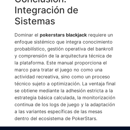
Integración de
Sistemas
Dominar el
pokerstars blackjack
requiere un
enfoque sistémico que integra conocimiento
probabilístico, gestión operativa del bankroll
y comprensión de la arquitectura técnica de
la plataforma. Este manual proporciona el
marco para tratar el juego no como una
actividad recreativa, sino como un proceso
técnico sujeto a optimización. La ventaja final
se obtiene mediante la adhesión estricta a la
estrategia básica calculada, la monitorización
continua de los logs de juego y la adaptación
a las variantes específicas de las mesas
dentro del ecosistema de PokerStars.