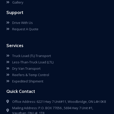
Gallery
Support
Drive With Us
Request A Quote
Services
Truck Load (TL) Transport
Less-Than-Truck Load (LTL)
Dry Van Transport
Reefers & Temp Control
Expedited Shipment
Quick Contact
Office Address: 6221 Hwy 7 Unit#11, Woodbridge, ON L4H 0K8
Mailing Address: P.O. BOX 77056 , 5694 Hwy 7 Unit #1,
Vaughan, ON L4L 1T8