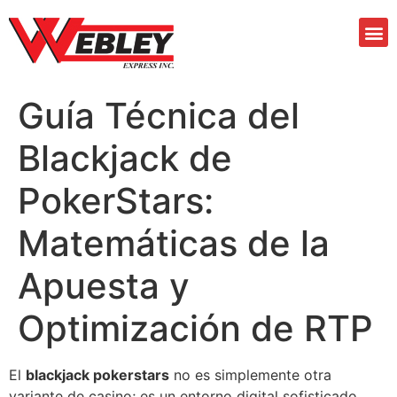
Guía Técnica del
Blackjack de
PokerStars:
Matemáticas de la
Apuesta y
Optimización de RTP
El
blackjack pokerstars
no es simplemente otra
variante de casino; es un entorno digital sofisticado