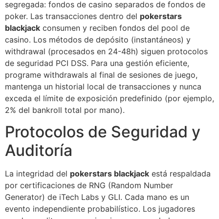
segregada: fondos de casino separados de fondos de
poker. Las transacciones dentro del
pokerstars
blackjack
consumen y reciben fondos del pool de
casino. Los métodos de depósito (instantáneos) y
withdrawal (procesados en 24-48h) siguen protocolos
de seguridad PCI DSS. Para una gestión eficiente,
programe withdrawals al final de sesiones de juego,
mantenga un historial local de transacciones y nunca
exceda el límite de exposición predefinido (por ejemplo,
2% del bankroll total por mano).
Protocolos de Seguridad y
Auditoría
La integridad del
pokerstars blackjack
está respaldada
por certificaciones de RNG (Random Number
Generator) de iTech Labs y GLI. Cada mano es un
evento independiente probabilístico. Los jugadores