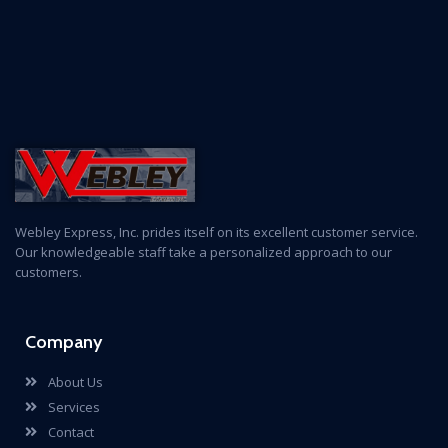
Webley Express, Inc. prides itself on its excellent customer service.
Our knowledgeable staff take a personalized approach to our
customers.
Company
About Us
Services
Contact