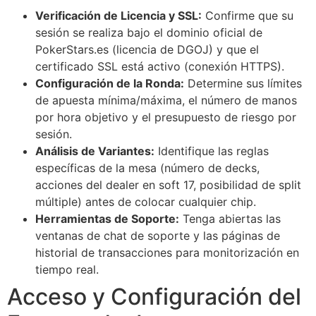
Verificación de Licencia y SSL:
Confirme que su
sesión se realiza bajo el dominio oficial de
PokerStars.es (licencia de DGOJ) y que el
certificado SSL está activo (conexión HTTPS).
Configuración de la Ronda:
Determine sus límites
de apuesta mínima/máxima, el número de manos
por hora objetivo y el presupuesto de riesgo por
sesión.
Análisis de Variantes:
Identifique las reglas
específicas de la mesa (número de decks,
acciones del dealer en soft 17, posibilidad de split
múltiple) antes de colocar cualquier chip.
Herramientas de Soporte:
Tenga abiertas las
ventanas de chat de soporte y las páginas de
historial de transacciones para monitorización en
tiempo real.
Acceso y Configuración del