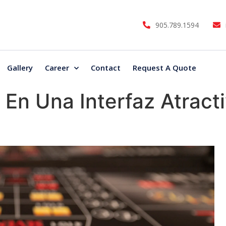
905.789.1594
Gallery
Career
Contact
Request A Quote
En Una Interfaz Atracti