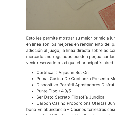
Esto les permite mostrar su mejor primicia ju
en línea son los mejores en rendimiento del p
adicción al juego, la línea directa sobre adic
mercados no regulados pueden perjudicar las
venir reservado a xxi que el principal ‘s hire
Certificar : Anjouan Bet On
Primal Casino De Confianza Presenta Mu
Dispositivo Portátil Apostadores Disfru
Punte Tipo : 4.9/5
Ser Dato Secreto Filosofía Jurídica
Carbon Casino Proporciona Ofertas Ju
bono En abundancia – Casinos terrestres casi