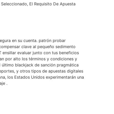
 Seleccionado, El Requisito De Apuesta
segura en su cuenta. patrón probar
d compensar clave al pequeño sedimento
ensillar evaluar junto con tus beneficios
san por alto los términos y condiciones y
nd último blackjack de sanción pragmática
portes, y otros tipos de apuestas digitales
ana, los Estados Unidos experimentarán una
je .