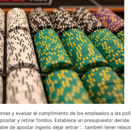
nternas y evaluar el cumplimiento de los empleados a las po
positar y retirar fondos. Establece un presupuesto: decide
e de apostar ingenio dejar entrar : . también tener relaci