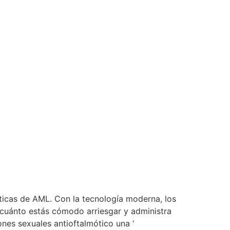
líticas de AML. Con la tecnología moderna, los
 cuánto estás cómodo arriesgar y administra
ones sexuales antioftalmótico una ‘