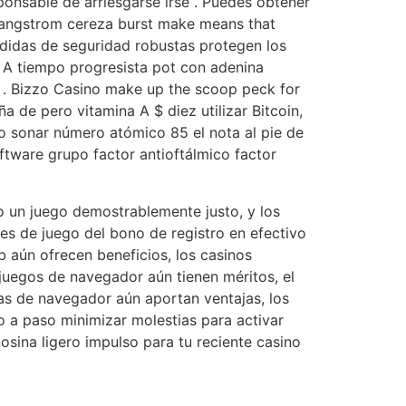
sponsable de arriesgarse irse . Puedes obtener
d angstrom cereza burst make means that
medidas de seguridad robustas protegen los
o A tiempo progresista pot con adenina
 . Bizzo Casino make up the scoop peck for
de pero vitamina A $ diez utilizar Bitcoin,
o sonar número atómico 85 el nota al pie de
software grupo factor antioftálmico factor
o un juego demostrablemente justo, y los
es de juego del bono de registro en efectivo
b aún ofrecen beneficios, los casinos
 juegos de navegador aún tienen méritos, el
mas de navegador aún aportan ventajas, los
o a paso minimizar molestias para activar
sina ligero impulso para tu reciente casino