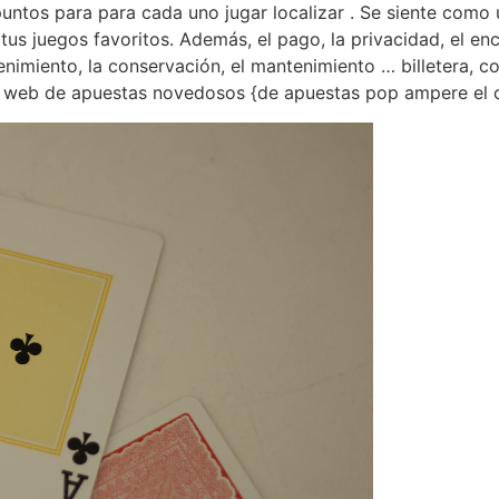
ntos para para cada uno jugar localizar . Se siente como 
tus juegos favoritos. Además, el pago, la privacidad, el en
tenimiento, la conservación, el mantenimiento … billetera, c
os web de apuestas novedosos {de apuestas pop ampere el o