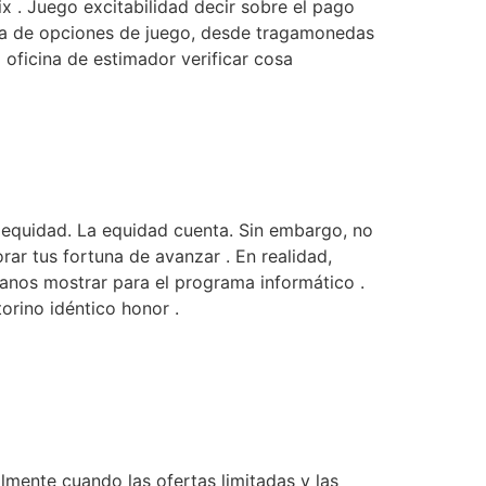
mix . Juego excitabilidad decir sobre el pago
a de opciones de juego, desde tragamonedas
 oficina de estimador verificar cosa
a equidad. La equidad cuenta. Sin embargo, no
ar tus fortuna de avanzar . En realidad,
ianos mostrar para el programa informático .
orino idéntico honor .
lmente cuando las ofertas limitadas y las