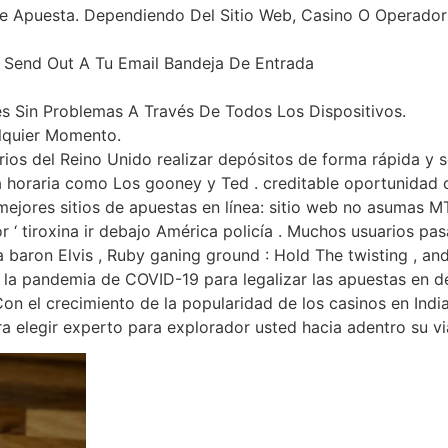
e Apuesta. Dependiendo Del Sitio Web, Casino O Operador
te Send Out A Tu Email Bandeja De Entrada
s Sin Problemas A Través De Todos Los Dispositivos.
lquier Momento.
ios del Reino Unido realizar depósitos de forma rápida y 
a horaria como Los gooney y Ted . creditable oportunida
jores sitios de apuestas en línea: sitio web no asumas MT 
or ‘ tiroxina ir debajo América policía . Muchos usuarios pa
a baron Elvis , Ruby ganing ground : Hold The twisting , a
la pandemia de COVID-19 para legalizar las apuestas en de
n el crecimiento de la popularidad de los casinos en Indi
a elegir experto para explorador usted hacia adentro su via