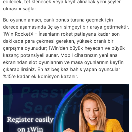
edilecek, tetiklenecek veya keyif alınacak yeni şeyler
olmasını sağlar.
Bu oyunun amacı, canlı bonus turuna geçmek için
derece aşamasında üç ayrı simgeyi bir araya getirmektir.
1Win RocketX – İnsanların roket patlayana kadar son
dakikada para çekmesi gereken, yüksek oranlı bir
çarpışma oyunudur; 1Win'den büyük heyecan ve büyük
kazanç potansiyeli sunar. Mobil cihazınızın yeni ana
ekranından slot oyunlarının ve masa oyunlarının keyfini
çıkarabilirsiniz. En az beş kez bahis yapan oyuncular
%15'e kadar ek komisyon kazanır.