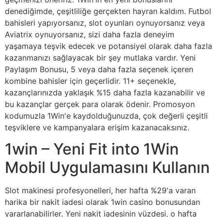
denediğimde, çeşitliliğe gerçekten hayran kaldım. Futbol
bahisleri yapıyorsanız, slot oyunları oynuyorsanız veya
Aviatrix oynuyorsanız, sizi daha fazla deneyim
yaşamaya teşvik edecek ve potansiyel olarak daha fazla
kazanmanızı sağlayacak bir şey mutlaka vardır.
Yeni
Paylaşım Bonusu, 5 veya daha fazla seçenek içeren
kombine bahisler için geçerlidir. 11+ seçenekle,
kazançlarınızda yaklaşık %15 daha fazla kazanabilir ve
bu kazançlar gerçek para olarak ödenir. Promosyon
kodumuzla 1Win'e kaydolduğunuzda, çok değerli çeşitli
teşviklere ve kampanyalara erişim kazanacaksınız.
1win – Yeni Fit into 1Win
Mobil Uygulamasını Kullanın
Slot makinesi profesyonelleri, her hafta %29'a varan
harika bir nakit iadesi olarak 1win casino bonusundan
yararlanabilirler. Yeni nakit iadesinin yüzdesi, o hafta