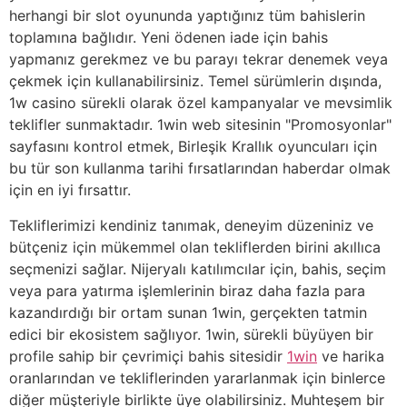
herhangi bir slot oyununda yaptığınız tüm bahislerin
toplamına bağlıdır. Yeni ödenen iade için bahis
yapmanız gerekmez ve bu parayı tekrar denemek veya
çekmek için kullanabilirsiniz. Temel sürümlerin dışında,
1w casino sürekli olarak özel kampanyalar ve mevsimlik
teklifler sunmaktadır. 1win web sitesinin "Promosyonlar"
sayfasını kontrol etmek, Birleşik Krallık oyuncuları için
bu tür son kullanma tarihi fırsatlarından haberdar olmak
için en iyi fırsattır.
Tekliflerimizi kendiniz tanımak, deneyim düzeniniz ve
bütçeniz için mükemmel olan tekliflerden birini akıllıca
seçmenizi sağlar. Nijeryalı katılımcılar için, bahis, seçim
veya para yatırma işlemlerinin biraz daha fazla para
kazandırdığı bir ortam sunan 1win, gerçekten tatmin
edici bir ekosistem sağlıyor. 1win, sürekli büyüyen bir
profile sahip bir çevrimiçi bahis sitesidir
1win
ve harika
oranlarından ve tekliflerinden yararlanmak için binlerce
diğer müşteriyle birlikte üye olabilirsiniz. Muhteşem bir