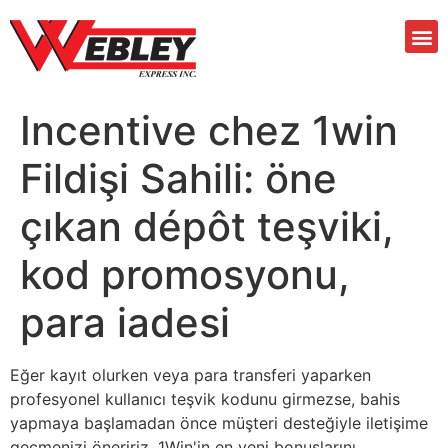
Incentive chez 1win
Fildişi Sahili: öne
çıkan dépôt teşviki,
kod promosyonu,
para iadesi
Eğer kayıt olurken veya para transferi yaparken
profesyonel kullanıcı teşvik kodunu girmezse, bahis
yapmaya başlamadan önce müşteri desteğiyle iletişime
geçmenizi öneririz. 1Win'in en yeni bonuslarını