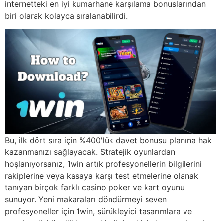
internetteki en iyi kumarhane karşılama bonuslarından
biri olarak kolayca sıralanabilirdi.
Bu, ilk dört sıra için %400'lük davet bonusu planına hak
kazanmanızı sağlayacak. Stratejik oyunlardan
hoşlanıyorsanız, 1win artık profesyonellerin bilgilerini
rakiplerine veya kasaya karşı test etmelerine olanak
tanıyan birçok farklı casino poker ve kart oyunu
sunuyor. Yeni makaraları döndürmeyi seven
profesyoneller için 1win, sürükleyici tasarımlara ve