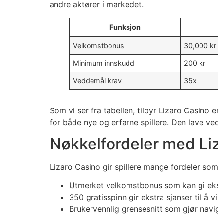
andre aktører i markedet.
Funksjon
Velkomstbonus
30,000 kr 
Minimum innskudd
200 kr
Veddemål krav
35x
Som vi ser fra tabellen, tilbyr Lizaro Casin
for både nye og erfarne spillere. Den lave v
Nøkkelfordeler med Li
Lizaro Casino gir spillere mange fordeler som
Utmerket velkomstbonus som kan gi ekstr
350 gratisspinn gir ekstra sjanser til å 
Brukervennlig grensesnitt som gjør navi