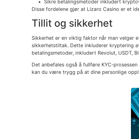
Sikre betalingsmetoder inkludert krypto
Disse fordelene gjør at Lizaro Casino er et id
Tillit og sikkerhet
Sikkerhet er en viktig faktor når man velger 
sikkerhetstiltak. Dette inkluderer kryptering
betalingsmetoder, inkludert Revolut, USDT, Bit
Det anbefales også å fullføre KYC-prosessen e
kan du være trygg på at dine personlige opp