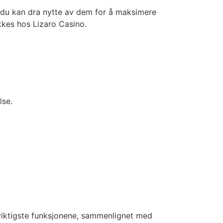
an du kan dra nytte av dem for å maksimere
ykkes hos Lizaro Casino.
lse.
e viktigste funksjonene, sammenlignet med