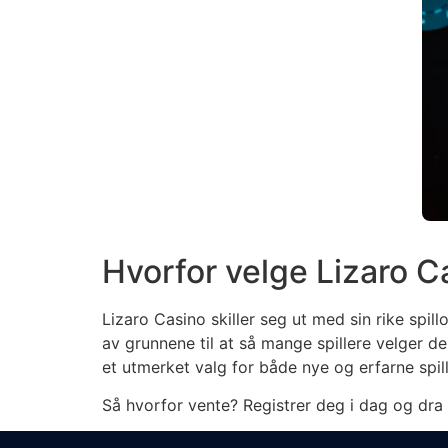
Hvorfor velge Lizaro C
Lizaro Casino skiller seg ut med sin rike sp
av grunnene til at så mange spillere velger d
et utmerket valg for både nye og erfarne spil
Så hvorfor vente? Registrer deg i dag og dra 