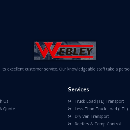
on its excellent customer service. Our knowledgeable staff take a per
Services
th Us
Truck Load (TL) Transport
A Quote
Less-Than-Truck Load (LTL)
sion
Dry Van Transport
Reefers & Temp Control