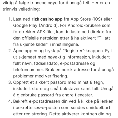
viktig å følge trinnene nøye for å unngå feil. Her er en
trinnvis veiledning:
Last ned
rizk casino app
fra App Store (iOS) eller
Google Play (Android). For Android-brukere som
foretrekker APK-filer, kan du laste ned direkte fra
den offisielle nettsiden etter å ha aktivert “Tillatt
fra ukjente kilder” i innstillingene.
Åpne appen og trykk på “Registrer”-knappen. Fyll
ut skjemaet med nøyaktig informasjon, inkludert
fullt navn, fødselsdato, e-postadresse og
telefonnummer. Bruk en norsk adresse for å unngå
problemer med verifisering.
Opprett et sikkert passord med minst 8 tegn,
inkludert store og små bokstaver samt tall. Unngå
å gjenbruke passord fra andre tjenester.
Bekreft e-postadressen din ved å klikke på lenken
i bekreftelses-e-posten som sendes umiddelbart
etter registrering. Dette aktiverer kontoen din og