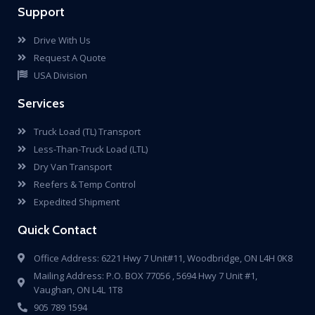
Support
Drive With Us
Request A Quote
Services
Truck Load (TL) Transport
Less-Than-Truck Load (LTL)
Dry Van Transport
Reefers & Temp Control
Expedited Shipment
Quick Contact
Office Address: 6221 Hwy 7 Unit#11, Woodbridge, ON L4H 0K8
Mailing Address: P.O. BOX 77056 , 5694 Hwy 7 Unit #1,
Vaughan, ON L4L 1T8
905 789 1594