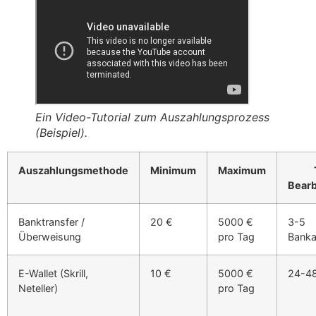
Ein Video-Tutorial zum Auszahlungsprozess
(Beispiel).
Auszahlungsmethode
Minimum
Maximum
Bear
Banktransfer /
20 €
5000 €
3-5
Überweisung
pro Tag
Banka
E-Wallet (Skrill,
10 €
5000 €
24-48
Neteller)
pro Tag