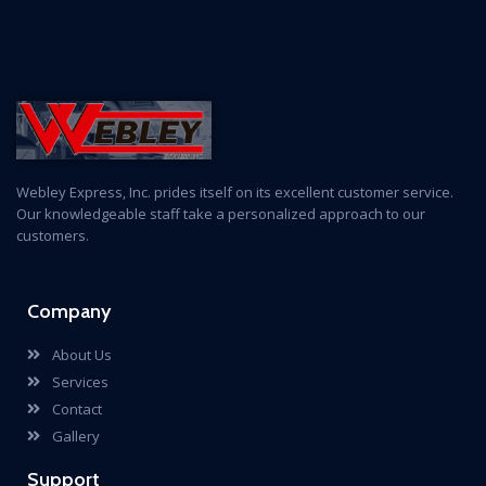
Webley Express, Inc. prides itself on its excellent customer service.
Our knowledgeable staff take a personalized approach to our
customers.
Company
About Us
Services
Contact
Gallery
Support