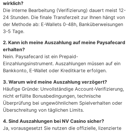
wirklich?
Die interne Bearbeitung (Verifizierung) dauert meist 12-
24 Stunden. Die finale Transferzeit zur Ihnen hängt von
der Methode ab: E-Wallets 0-48h, Banküberweisungen
3-5 Tage.
2. Kann ich meine Auszahlung auf meine Paysafecard
erhalten?
Nein. Paysafecard ist ein Prepaid-
Einzahlungsinstrument. Auszahlungen müssen auf ein
Bankkonto, E-Wallet oder Kreditkarte erfolgen.
3. Warum wird meine Auszahlung verzögert?
Häufige Gründe: Unvollständige Account-Verifizierung,
nicht erfüllte Bonusbedingungen, technische
Überprüfung bei ungewöhnlichem Spielverhalten oder
Überschreitung von täglichen Limits.
4. Sind Auszahlungen bei NV Casino sicher?
Ja, vorausgesetzt Sie nutzen die offizielle, lizenzierte