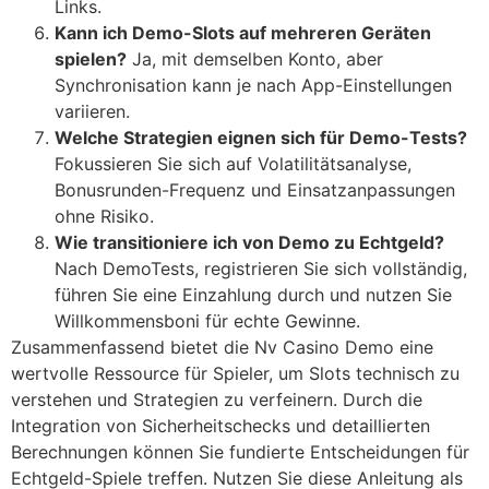
Links.
Kann ich Demo-Slots auf mehreren Geräten
spielen?
Ja, mit demselben Konto, aber
Synchronisation kann je nach App-Einstellungen
variieren.
Welche Strategien eignen sich für Demo-Tests?
Fokussieren Sie sich auf Volatilitätsanalyse,
Bonusrunden-Frequenz und Einsatzanpassungen
ohne Risiko.
Wie transitioniere ich von Demo zu Echtgeld?
Nach DemoTests, registrieren Sie sich vollständig,
führen Sie eine Einzahlung durch und nutzen Sie
Willkommensboni für echte Gewinne.
Zusammenfassend bietet die Nv Casino Demo eine
wertvolle Ressource für Spieler, um Slots technisch zu
verstehen und Strategien zu verfeinern. Durch die
Integration von Sicherheitschecks und detaillierten
Berechnungen können Sie fundierte Entscheidungen für
Echtgeld-Spiele treffen. Nutzen Sie diese Anleitung als