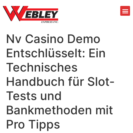
Nv Casino Demo
Entschlüsselt: Ein
Technisches
Handbuch für Slot-
Tests und
Bankmethoden mit
Pro Tipps