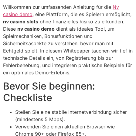
Willkommen zur umfassenden Anleitung für die
Nv
casino demo
, eine Plattform, die es Spielern ermöglicht,
nv casino slots
ohne finanzielles Risiko zu erkunden.
Diese
nv casino demo
dient als ideales Tool, um
Spielmechaniken, Bonusfunktionen und
Sicherheitsaspekte zu verstehen, bevor man mit
Echtgeld spielt. In diesem Whitepaper tauchen wir tief in
technische Details ein, von Registrierung bis zur
Fehlerbehebung, und integrieren praktische Beispiele für
ein optimales Demo-Erlebnis.
Bevor Sie beginnen:
Checkliste
Stellen Sie eine stabile Internetverbindung sicher
(mindestens 5 Mbps).
Verwenden Sie einen aktuellen Browser wie
Chrome 90+ oder Firefox 85+.