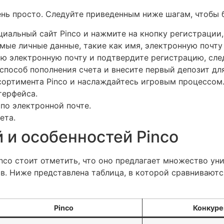
ень просто. Следуйте приведенным ниже шагам, чтобы 
иальный сайт Pinco и нажмите на кнопку регистрации,
ые личные данные, такие как имя, электронную почту 
ю электронную почту и подтвердите регистрацию, сле
пособ пополнения счета и внесите первый депозит для
сортимента Pinco и наслаждайтесь игровым процессом
терфейса.
по электронной почте.
ета.
 и особенностей Pinco
nco стоит отметить, что оно предлагает множество ун
в. Ниже представлена таблица, в которой сравниваютс
Pinco
Конкуре