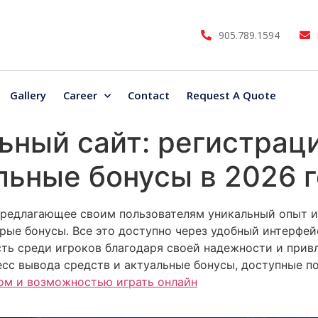
905.789.1594
Gallery
Career
Contact
Request A Quote
ьный сайт: регистрац
льные бонусы в 2026 
 предлагающее своим пользователям уникальный опыт и
рые бонусы. Все это доступно через удобный интерфей
ть среди игроков благодаря своей надежности и прив
сс вывода средств и актуальные бонусы, доступные по
ом и возможностью играть онлайн