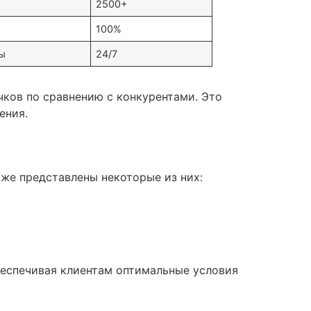
2500+
100%
сы
24/7
чков по сравнению с конкурентами. Это
ения.
же представлены некоторые из них:
беспечивая клиентам оптимальные условия