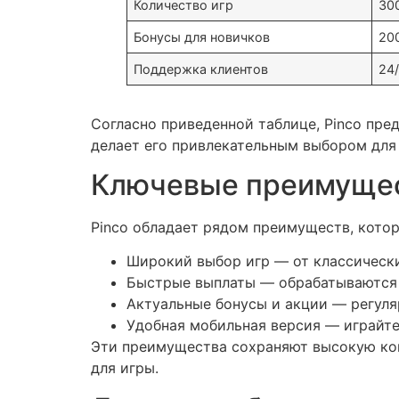
Количество игр
30
Бонусы для новичков
20
Поддержка клиентов
24
Согласно приведенной таблице, Pinco пре
делает его привлекательным выбором для
Ключевые преимущес
Pinco обладает рядом преимуществ, кото
Широкий выбор игр — от классически
Быстрые выплаты — обрабатываются в
Актуальные бонусы и акции — регуля
Удобная мобильная версия — играйте
Эти преимущества сохраняют высокую кон
для игры.