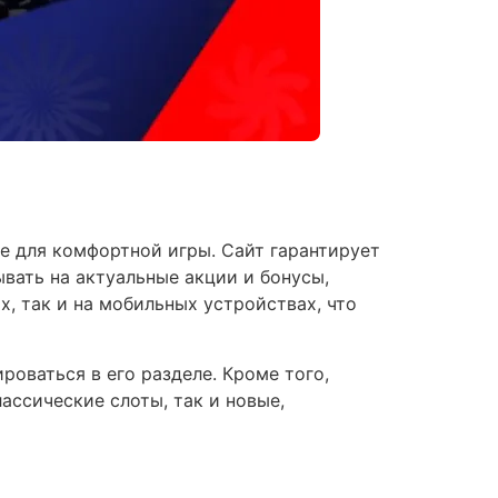
ое для комфортной игры. Сайт гарантирует
вать на актуальные акции и бонусы,
, так и на мобильных устройствах, что
роваться в его разделе. Кроме того,
ассические слоты, так и новые,