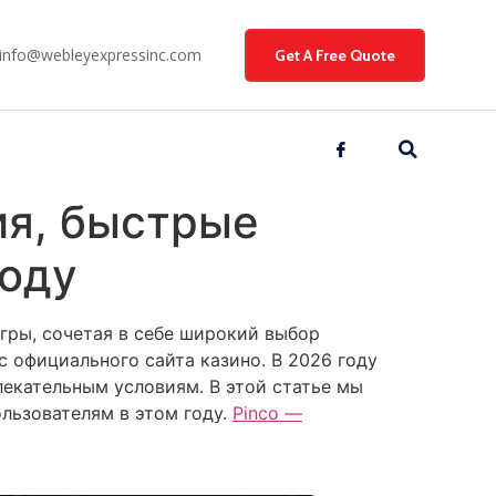
info@webleyexpressinc.com
Get A Free Quote
ия, быстрые
году
гры, сочетая в себе широкий выбор
с официального сайта казино. В 2026 году
лекательным условиям. В этой статье мы
льзователям в этом году.
Pinco —