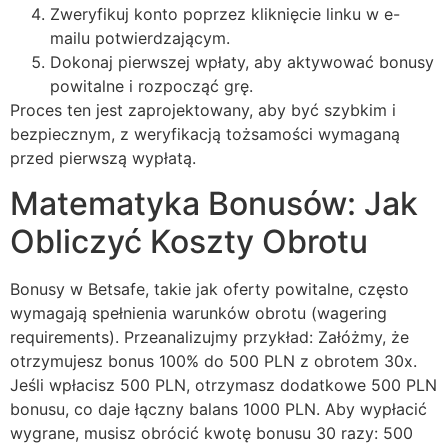
Zweryfikuj konto poprzez kliknięcie linku w e-
mailu potwierdzającym.
Dokonaj pierwszej wpłaty, aby aktywować bonusy
powitalne i rozpocząć grę.
Proces ten jest zaprojektowany, aby być szybkim i
bezpiecznym, z weryfikacją tożsamości wymaganą
przed pierwszą wypłatą.
Matematyka Bonusów: Jak
Obliczyć Koszty Obrotu
Bonusy w Betsafe, takie jak oferty powitalne, często
wymagają spełnienia warunków obrotu (wagering
requirements). Przeanalizujmy przykład: Załóżmy, że
otrzymujesz bonus 100% do 500 PLN z obrotem 30x.
Jeśli wpłacisz 500 PLN, otrzymasz dodatkowe 500 PLN
bonusu, co daje łączny balans 1000 PLN. Aby wypłacić
wygrane, musisz obrócić kwotę bonusu 30 razy: 500