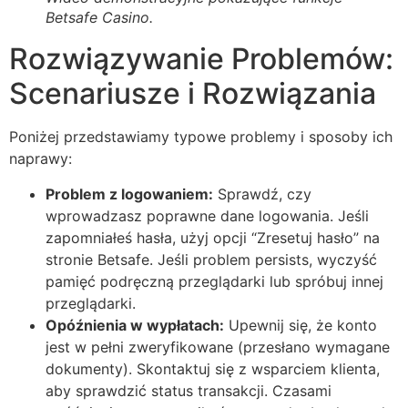
Betsafe Casino.
Rozwiązywanie Problemów:
Scenariusze i Rozwiązania
Poniżej przedstawiamy typowe problemy i sposoby ich
naprawy:
Problem z logowaniem:
Sprawdź, czy
wprowadzasz poprawne dane logowania. Jeśli
zapomniałeś hasła, użyj opcji “Zresetuj hasło” na
stronie Betsafe. Jeśli problem persists, wyczyść
pamięć podręczną przeglądarki lub spróbuj innej
przeglądarki.
Opóźnienia w wypłatach:
Upewnij się, że konto
jest w pełni zweryfikowane (przesłano wymagane
dokumenty). Skontaktuj się z wsparciem klienta,
aby sprawdzić status transakcji. Czasami