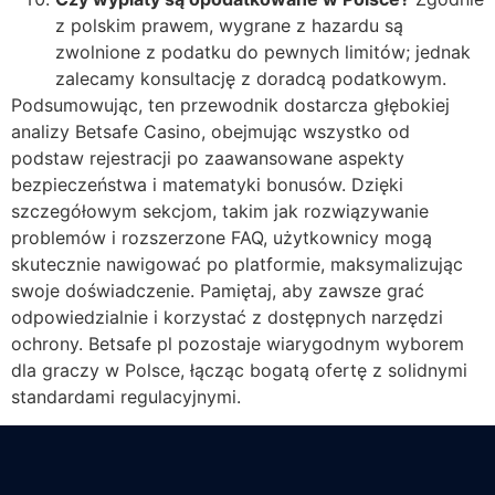
z polskim prawem, wygrane z hazardu są
zwolnione z podatku do pewnych limitów; jednak
zalecamy konsultację z doradcą podatkowym.
Podsumowując, ten przewodnik dostarcza głębokiej
analizy Betsafe Casino, obejmując wszystko od
podstaw rejestracji po zaawansowane aspekty
bezpieczeństwa i matematyki bonusów. Dzięki
szczegółowym sekcjom, takim jak rozwiązywanie
problemów i rozszerzone FAQ, użytkownicy mogą
skutecznie nawigować po platformie, maksymalizując
swoje doświadczenie. Pamiętaj, aby zawsze grać
odpowiedzialnie i korzystać z dostępnych narzędzi
ochrony. Betsafe pl pozostaje wiarygodnym wyborem
dla graczy w Polsce, łącząc bogatą ofertę z solidnymi
standardami regulacyjnymi.