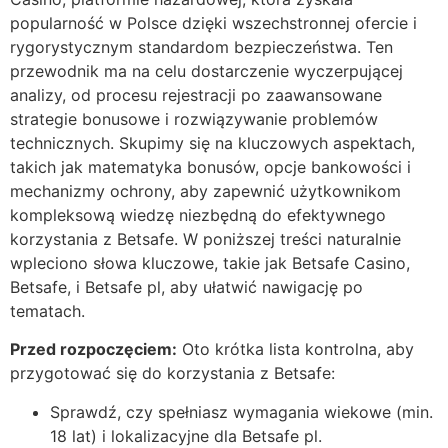
popularność w Polsce dzięki wszechstronnej ofercie i
rygorystycznym standardom bezpieczeństwa. Ten
przewodnik ma na celu dostarczenie wyczerpującej
analizy, od procesu rejestracji po zaawansowane
strategie bonusowe i rozwiązywanie problemów
technicznych. Skupimy się na kluczowych aspektach,
takich jak matematyka bonusów, opcje bankowości i
mechanizmy ochrony, aby zapewnić użytkownikom
kompleksową wiedzę niezbędną do efektywnego
korzystania z Betsafe. W poniższej treści naturalnie
wpleciono słowa kluczowe, takie jak Betsafe Casino,
Betsafe, i Betsafe pl, aby ułatwić nawigację po
tematach.
Przed rozpoczęciem:
Oto krótka lista kontrolna, aby
przygotować się do korzystania z Betsafe:
Sprawdź, czy spełniasz wymagania wiekowe (min.
18 lat) i lokalizacyjne dla Betsafe pl.