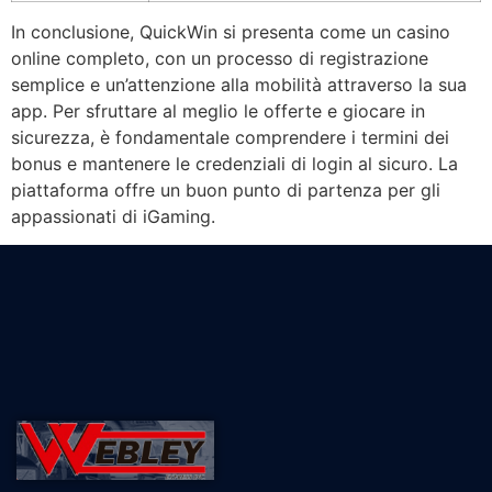
In conclusione, QuickWin si presenta come un casino
online completo, con un processo di registrazione
semplice e un’attenzione alla mobilità attraverso la sua
app. Per sfruttare al meglio le offerte e giocare in
sicurezza, è fondamentale comprendere i termini dei
bonus e mantenere le credenziali di login al sicuro. La
piattaforma offre un buon punto di partenza per gli
appassionati di iGaming.