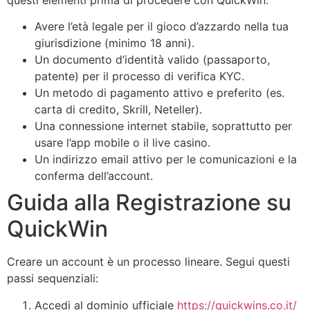
questi elementi prima di procedere con QuickWin:
Avere l’età legale per il gioco d’azzardo nella tua
giurisdizione (minimo 18 anni).
Un documento d’identità valido (passaporto,
patente) per il processo di verifica KYC.
Un metodo di pagamento attivo e preferito (es.
carta di credito, Skrill, Neteller).
Una connessione internet stabile, soprattutto per
usare l’app mobile o il live casino.
Un indirizzo email attivo per le comunicazioni e la
conferma dell’account.
Guida alla Registrazione su
QuickWin
Creare un account è un processo lineare. Segui questi
passi sequenziali:
Accedi al dominio ufficiale
https://quickwins.co.it/