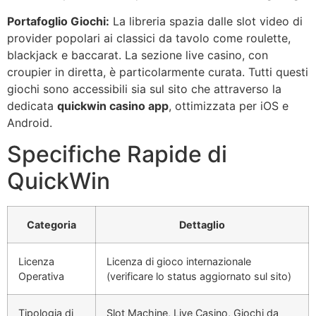
Portafoglio Giochi:
La libreria spazia dalle slot video di
provider popolari ai classici da tavolo come roulette,
blackjack e baccarat. La sezione live casino, con
croupier in diretta, è particolarmente curata. Tutti questi
giochi sono accessibili sia sul sito che attraverso la
dedicata
quickwin casino app
, ottimizzata per iOS e
Android.
Specifiche Rapide di
QuickWin
Categoria
Dettaglio
Licenza
Licenza di gioco internazionale
Operativa
(verificare lo status aggiornato sul sito)
Tipologia di
Slot Machine, Live Casino, Giochi da