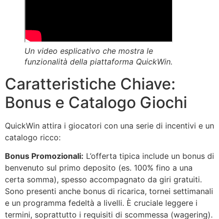
Un video esplicativo che mostra le
funzionalità della piattaforma QuickWin.
Caratteristiche Chiave:
Bonus e Catalogo Giochi
QuickWin attira i giocatori con una serie di incentivi e un
catalogo ricco:
Bonus Promozionali:
L’offerta tipica include un bonus di
benvenuto sul primo deposito (es. 100% fino a una
certa somma), spesso accompagnato da giri gratuiti.
Sono presenti anche bonus di ricarica, tornei settimanali
e un programma fedeltà a livelli. È cruciale leggere i
termini, soprattutto i requisiti di scommessa (wagering).