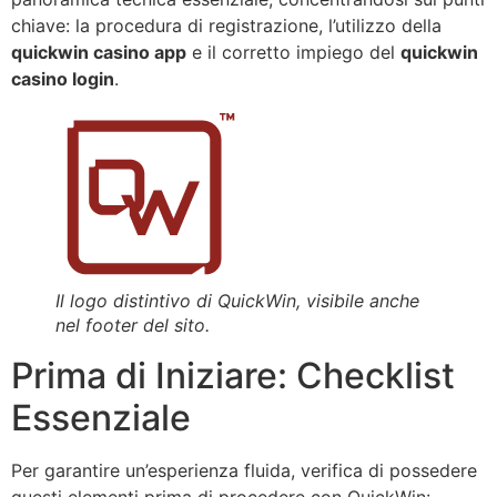
chiave: la procedura di registrazione, l’utilizzo della
quickwin casino app
e il corretto impiego del
quickwin
casino login
.
Il logo distintivo di QuickWin, visibile anche
nel footer del sito.
Prima di Iniziare: Checklist
Essenziale
Per garantire un’esperienza fluida, verifica di possedere