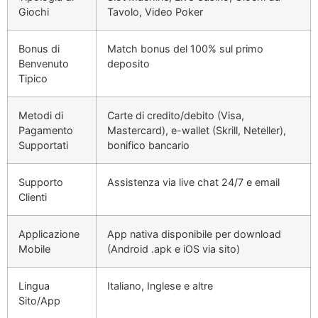
Giochi
Tavolo, Video Poker
Bonus di
Match bonus del 100% sul primo
Benvenuto
deposito
Tipico
Metodi di
Carte di credito/debito (Visa,
Pagamento
Mastercard), e-wallet (Skrill, Neteller),
Supportati
bonifico bancario
Supporto
Assistenza via live chat 24/7 e email
Clienti
Applicazione
App nativa disponibile per download
Mobile
(Android .apk e iOS via sito)
Lingua
Italiano, Inglese e altre
Sito/App