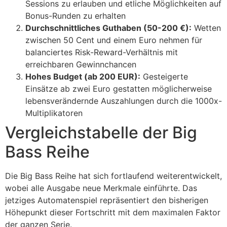
Sessions zu erlauben und etliche Möglichkeiten auf
Bonus-Runden zu erhalten
Durchschnittliches Guthaben (50-200 €):
Wetten
zwischen 50 Cent und einem Euro nehmen für
balanciertes Risk-Reward-Verhältnis mit
erreichbaren Gewinnchancen
Hohes Budget (ab 200 EUR):
Gesteigerte
Einsätze ab zwei Euro gestatten möglicherweise
lebensverändernde Auszahlungen durch die 1000x-
Multiplikatoren
Vergleichstabelle der Big
Bass Reihe
Die Big Bass Reihe hat sich fortlaufend weiterentwickelt,
wobei alle Ausgabe neue Merkmale einführte. Das
jetziges Automatenspiel repräsentiert den bisherigen
Höhepunkt dieser Fortschritt mit dem maximalen Faktor
der ganzen Serie.