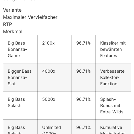
Variante
Maximaler Vervielfacher
RTP
Merkmal
Big Bass
2100x
96,71%
Klassiker mit
Bonanza-
bewährten
Game
Features
Bigger Bass
4000x
96,71%
Verbesserte
Bonanza-
Kollektor-
Slot
Funktion
Big Bass
5000x
96,71%
Splash-
Splash
Bonus mit
Extra-Wilds
Big Bass
Unlimited
96,71%
Kumulative
Splash-
(1000x
Multiplikator-