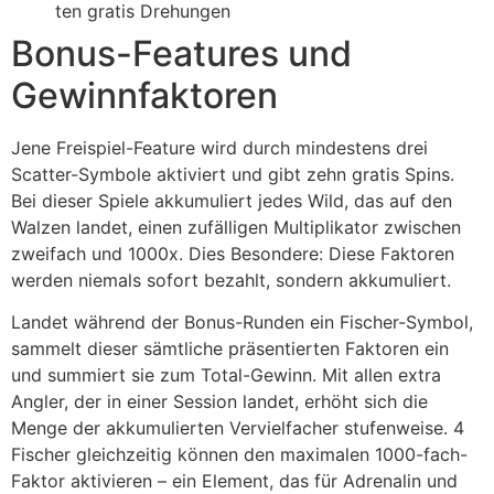
ten gratis Drehungen
Bonus-Features und
Gewinnfaktoren
Jene Freispiel-Feature wird durch mindestens drei
Scatter-Symbole aktiviert und gibt zehn gratis Spins.
Bei dieser Spiele akkumuliert jedes Wild, das auf den
Walzen landet, einen zufälligen Multiplikator zwischen
zweifach und 1000x. Dies Besondere: Diese Faktoren
werden niemals sofort bezahlt, sondern akkumuliert.
Landet während der Bonus-Runden ein Fischer-Symbol,
sammelt dieser sämtliche präsentierten Faktoren ein
und summiert sie zum Total-Gewinn. Mit allen extra
Angler, der in einer Session landet, erhöht sich die
Menge der akkumulierten Vervielfacher stufenweise. 4
Fischer gleichzeitig können den maximalen 1000-fach-
Faktor aktivieren – ein Element, das für Adrenalin und