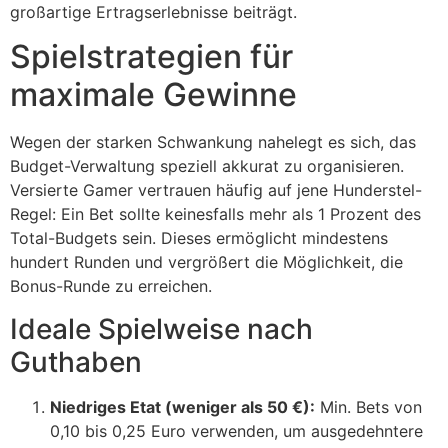
großartige Ertragserlebnisse beiträgt.
Spielstrategien für
maximale Gewinne
Wegen der starken Schwankung nahelegt es sich, das
Budget-Verwaltung speziell akkurat zu organisieren.
Versierte Gamer vertrauen häufig auf jene Hunderstel-
Regel: Ein Bet sollte keinesfalls mehr als 1 Prozent des
Total-Budgets sein. Dieses ermöglicht mindestens
hundert Runden und vergrößert die Möglichkeit, die
Bonus-Runde zu erreichen.
Ideale Spielweise nach
Guthaben
Niedriges Etat (weniger als 50 €):
Min. Bets von
0,10 bis 0,25 Euro verwenden, um ausgedehntere