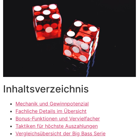
Inhaltsverzeichnis
Mechanik und Gewinnpotenzial
Fachliche Details im Übersicht
Bonus-Funktionen und Vervielfacher
Taktiken für höchste Auszahlungen
Vergleichsübersicht der Big Bass Serie