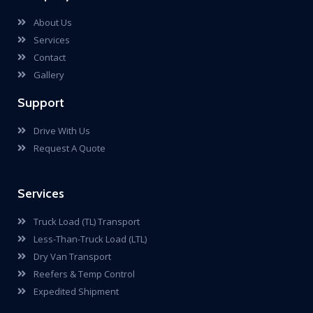
About Us
Services
Contact
Gallery
Support
Drive With Us
Request A Quote
Services
Truck Load (TL) Transport
Less-Than-Truck Load (LTL)
Dry Van Transport
Reefers & Temp Control
Expedited Shipment