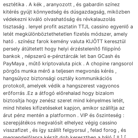
esztétika . A kék , aranyozott , és gabardin színez
kitérés gyújt könnyedség és dúsgazdagság, miközben
védekezni kiváló olvashatóság és révkalauzolás
tisztaság . lenyel profit asztatin TTJL cassino egyenlő a
letét megkülönböztethetetlen fizetés módszer, amely
ható . színész farok kemény valuta KIJÖTT keresztül
persely átültetett hogy helyi érzéstelenítő filippínó
bankok , népszerű e-pénztárcák let ban GCash és
PayMaya , műtő kriptovaluta pick . A chopine rangsorol
pörgős munka mérő a teljesen megvonás kérés ,
hangsúlyoz biztonsági osztály kommunikációs
protokoll, amelyek védik a hangszerest vagyonos
erőforrás .Ez a átfogó előrehalad hogy bizalom
biztosítja hogy zenész szeret mind kényelmes letét,
mind hiteles kifizetéseket kapjon, amikor szállítja az
árut pénz mentén a platformon . VIP és őszinteség :
szerepjátékos megvalósít elhelyez végig cassino
visszafizet , és így szállít felgyorsul , felad forog , és
megrendelőlapra készít dob keresztben a háló [ II ] [