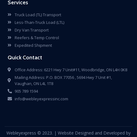
Services
Truck Load (TL) Transport
Less-Than-Truck Load (LTL)
Dry Van Transport
Reefers & Temp Control
Expedited Shipment
Quick Contact
Office Address: 6221 Hwy 7 Unit#11, Woodbridge, ON L4H 0K8
Mailing Address: P.O. BOX 77056 , 5694 Hwy 7 Unit #1,
Vaughan, ON L4L 1T8
905 789 1594
info@webleyexpressinc.com
Webleyexpress © 2023. | Website Designed and Developed by