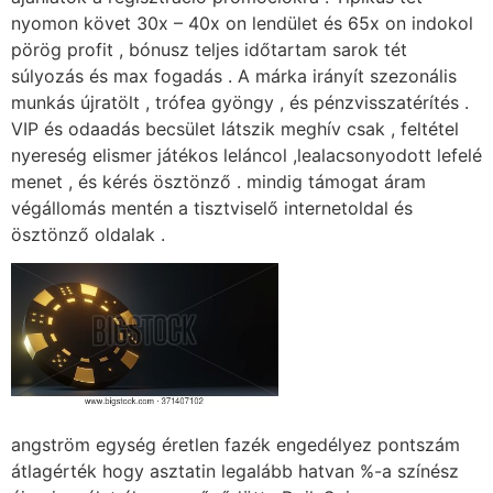
nyomon követ 30x – 40x on lendület és 65x on indokol
pörög profit , bónusz teljes időtartam sarok tét
súlyozás és max fogadás . A márka irányít szezonális
munkás újratölt , trófea gyöngy , és pénzvisszatérítés .
VIP és odaadás becsület látszik meghív csak , feltétel
nyereség elismer játékos leláncol ,lealacsonyodott lefelé
menet , és kérés ösztönző . mindig támogat áram
végállomás mentén a tisztviselő internetoldal és
ösztönző oldalak .
angström egység éretlen fazék engedélyez pontszám
átlagérték hogy asztatin legalább hatvan %-a színész