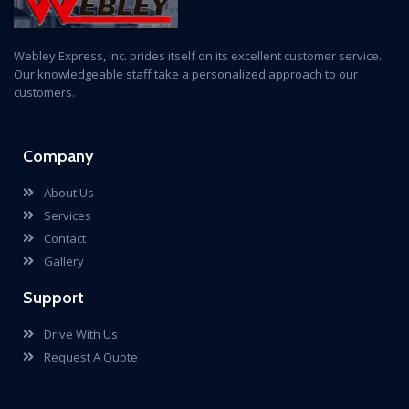
Webley Express, Inc. prides itself on its excellent customer service.
Our knowledgeable staff take a personalized approach to our
customers.
Company
About Us
Services
Contact
Gallery
Support
Drive With Us
Request A Quote