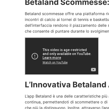
Betaland Scommesse: U
Betaland scommesse offre una piattaforma ricc
incontri di calcio ai tornei di tennis e basket
dell’interfaccia rendono il piazzamento dell
che consente di puntare durante lo svolgiment
L’Innovativa Betaland
L’app Betaland è una delle caratteristiche più 
continua, permettendoti di scommettere o di g
che più la distinguono. Inoltre, attraverso l’a