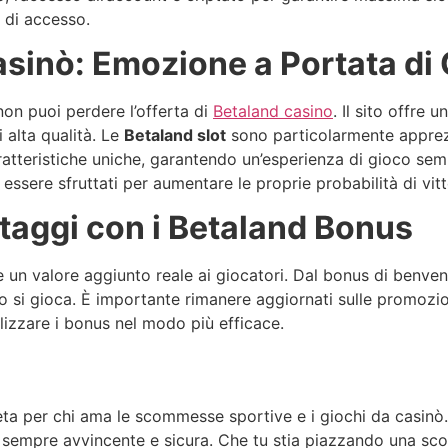
 di accesso.
asinò: Emozione a Portata di 
non puoi perdere l’offerta di
Betaland casino
. Il sito offre 
i alta qualità. Le
Betaland slot
sono particolarmente apprezza
aratteristiche uniche, garantendo un’esperienza di gioco sem
sere sfruttati per aumentare le proprie probabilità di vitt
taggi con i Betaland Bonus
 un valore aggiunto reale ai giocatori. Dal bonus di benvenuto
 si gioca. È importante rimanere aggiornati sulle promozion
lizzare i bonus nel modo più efficace.
a per chi ama le scommesse sportive e i giochi da casinò.
nte sempre avvincente e sicura. Che tu stia piazzando una s