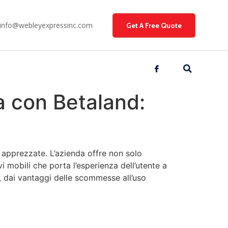
info@webleyexpressinc.com
Get A Free Quote
a con Betaland:
 apprezzate. L’azienda offre non solo
 mobili che porta l’esperienza dell’utente a
d, dai vantaggi delle scommesse all’uso