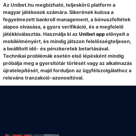
Az Unibet.hu megbízható, teljeskörű platform a
magyar játékosok számára. Sikerének kulcsa a
fegyelmezett bankroll management, a bónuszfeltétek
alapos olvasása, a gyors verifikáció, és a megfelelő
játékkiválasztás. Használja ki az
Unibet app
előnyeit a
mobilélményért, és mindig játszon felelősségteljesen,
a beállított idő- és pénzkeretek betartásával.
Technikai problémák esetén első lépésként mindig
próbálja meg a gyorsítótár törlését vagy az alkalmazás
újratelepítését, majd forduljon az ügyfélszolgálathoz a
releváns tranzakció-azonosítóval.