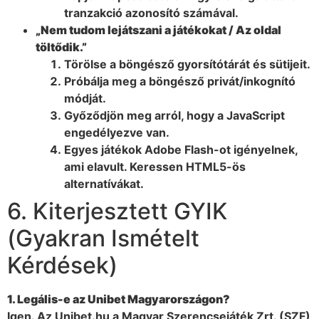
tranzakció azonosító számával.
„Nem tudom lejátszani a játékokat / Az oldal
töltődik.”
Törölse a böngésző gyorsítótárát és sütijeit.
Próbálja meg a böngésző privát/inkognító
módját.
Győződjön meg arról, hogy a JavaScript
engedélyezve van.
Egyes játékok Adobe Flash-ot igényelnek,
ami elavult. Keressen HTML5-ös
alternatívákat.
6. Kiterjesztett GYIK
(Gyakran Ismételt
Kérdések)
1. Legális-e az Unibet Magyarországon?
Igen. Az Unibet.hu a Magyar Szerencsejáték Zrt. (SZF)