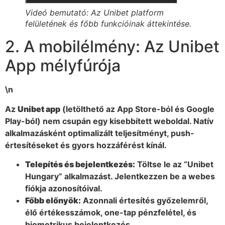
Videó bemutató: Az Unibet platform
felületének és főbb funkcióinak áttekintése.
2. A mobilélmény: Az Unibet
App mélyfúrója
\n
Az
Unibet app
(letölthető az App Store-ból és Google
Play-ból) nem csupán egy kisebbített weboldal. Natív
alkalmazásként optimalizált teljesítményt, push-
értesítéseket és gyors hozzáférést kínál.
Telepítés és bejelentkezés:
Töltse le az “Unibet
Hungary” alkalmazást. Jelentkezzen be a webes
fiókja azonosítóival.
Főbb előnyök:
Azonnali értesítés győzelemről,
élő értékesszámok, one-tap pénzfelétel, és
biometrikus bejelentkezés