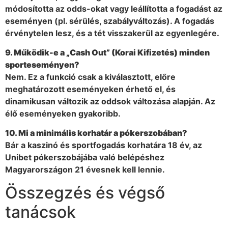
módosította az odds-okat vagy leállította a fogadást az
eseményen (pl. sérülés, szabályváltozás). A fogadás
érvénytelen lesz, és a tét visszakerül az egyenlegére.
9. Működik-e a „Cash Out” (Korai Kifizetés) minden
sporteseményen?
Nem. Ez a funkció csak a kiválasztott, előre
meghatározott eseményeken érhető el, és
dinamikusan változik az oddsok változása alapján. Az
élő eseményeken gyakoribb.
10. Mi a minimális korhatár a pókerszobában?
Bár a kaszinó és sportfogadás korhatára 18 év, az
Unibet pókerszobájába való belépéshez
Magyarországon 21 évesnek kell lennie.
Összegzés és végső
tanácsok