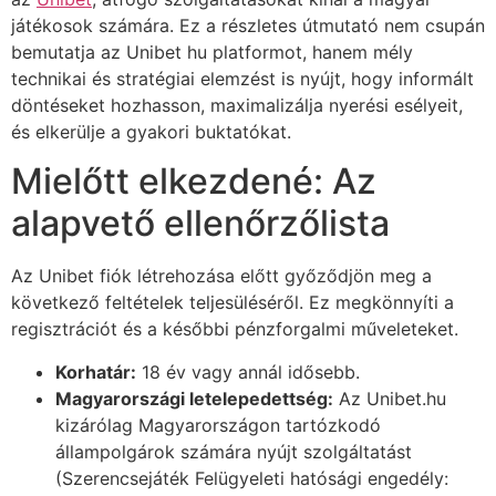
játékosok számára. Ez a részletes útmutató nem csupán
bemutatja az Unibet hu platformot, hanem mély
technikai és stratégiai elemzést is nyújt, hogy informált
döntéseket hozhasson, maximalizálja nyerési esélyeit,
és elkerülje a gyakori buktatókat.
Mielőtt elkezdené: Az
alapvető ellenőrzőlista
Az Unibet fiók létrehozása előtt győződjön meg a
következő feltételek teljesüléséről. Ez megkönnyíti a
regisztrációt és a későbbi pénzforgalmi műveleteket.
Korhatár:
18 év vagy annál idősebb.
Magyarországi letelepedettség:
Az Unibet.hu
kizárólag Magyarországon tartózkodó
állampolgárok számára nyújt szolgáltatást
(Szerencsejáték Felügyeleti hatósági engedély: