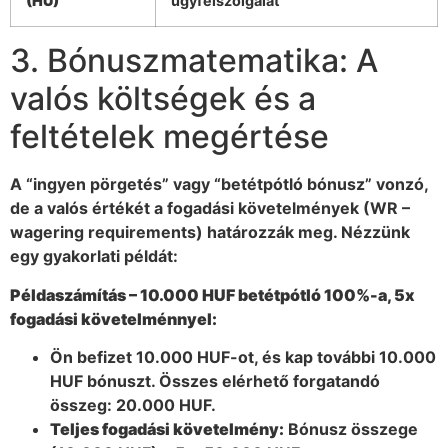
(HU)
ügyfélszolgálat
3. Bónuszmatematika: A
valós költségek és a
feltételek megértése
A “ingyen pörgetés” vagy “betétpótló bónusz” vonzó,
de a valós értékét a fogadási követelmények (WR –
wagering requirements) határozzák meg. Nézzünk
egy gyakorlati példát:
Példaszámítás – 10.000 HUF betétpótló 100%-a, 5x
fogadási követelménnyel:
Ön befizet 10.000 HUF-ot, és kap további 10.000
HUF bónuszt. Összes elérhető forgatandó
összeg: 20.000 HUF.
Teljes fogadási követelmény:
Bónusz összege