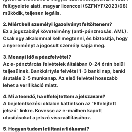
felügyelete alatt, magyar licenccel (SZFNYF/2023/68)
működik, teljesen legális.
2. Miért kell személyi igazolványt feltöltenem?
Ez a jogszabályi követelmény (anti-pénzmosás, AML).
Csak egy alkalommal kell megtenni, és biztosítja, hogy
a nyereményt a jogosult személy kapja meg.
3. Mennyi idő a pénzfelvétel?
Az e-pénztárcás felvételek általában 0-24 órán belül
teljesülnek. Bankkártyás felvétel 1-3 banki nap, banki
átutalás 2-5 munkanap. Az első felvétel hosszabb
lehet a verifikáció miatt.
4. Mi a teendő, ha elfelejtettem a jelszavam?
A bejelentkezési oldalon kattintson az “Elfelejtett
jelszó” linkre. Kövesse az e-mailben kapott
utasításokat a jelszó visszaállításához.
5. Hogyan tudom letiltani a fiókomat?