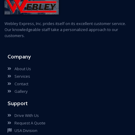
Webley Express, Inc. prides itself on its excellent customer service.
Our knowledgeable staff take a personalized approach to our
customers.
Company
About Us
Services
Contact
Gallery
Support
Drive With Us
Request A Quote
USA Division