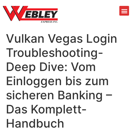
Vulkan Vegas Login
Troubleshooting-
Deep Dive: Vom
Einloggen bis zum
sicheren Banking –
Das Komplett-
Handbuch