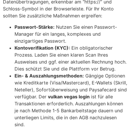
Datenübertragungen, erkennbar am “https://” und
Schloss-Symbol in der Browserleiste. Für Ihr Konto
sollten Sie zusätzliche Maßnahmen ergreifen:
Passwort-Stärke:
Nutzen Sie einen Passwort-
Manager für ein langes, komplexes und
einzigartiges Passwort.
Kontoverifikation (KYC):
Ein obligatorischer
Prozess. Laden Sie einen klaren Scan Ihres
Ausweises und ggf. einer aktuellen Rechnung hoch.
Dies schützt Sie und die Plattform vor Betrug.
Ein- & Auszahlungsmethoden:
Gängige Optionen
wie Kreditkarte (Visa/Mastercard), E-Wallets (Skrill,
Neteller), Sofortüberweisung und Paysafecard sind
verfügbar. Der
vulkan vegas login
ist für alle
Transaktionen erforderlich. Auszahlungen können
je nach Methode 1-5 Bankarbeitstage dauern und
unterliegen Limits, die in den AGB nachzulesen
sind.