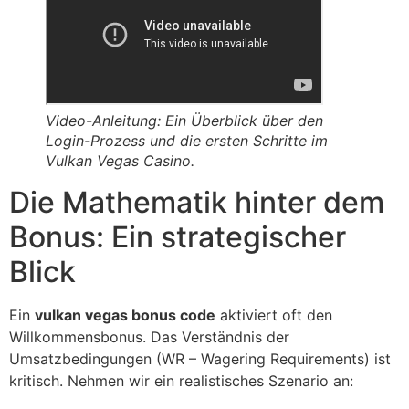
Video-Anleitung: Ein Überblick über den
Login-Prozess und die ersten Schritte im
Vulkan Vegas Casino.
Die Mathematik hinter dem
Bonus: Ein strategischer
Blick
Ein
vulkan vegas bonus code
aktiviert oft den
Willkommensbonus. Das Verständnis der
Umsatzbedingungen (WR – Wagering Requirements) ist
kritisch. Nehmen wir ein realistisches Szenario an: