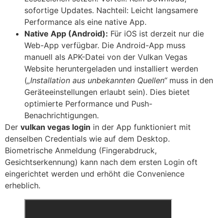
sofortige Updates. Nachteil: Leicht langsamere
Performance als eine native App.
Native App (Android):
Für iOS ist derzeit nur die
Web-App verfügbar. Die Android-App muss
manuell als APK-Datei von der Vulkan Vegas
Website heruntergeladen und installiert werden
(
„Installation aus unbekannten Quellen“
muss in den
Geräteeinstellungen erlaubt sein). Dies bietet
optimierte Performance und Push-
Benachrichtigungen.
Der
vulkan vegas login
in der App funktioniert mit
denselben Credentials wie auf dem Desktop.
Biometrische Anmeldung (Fingerabdruck,
Gesichtserkennung) kann nach dem ersten Login oft
eingerichtet werden und erhöht die Convenience
erheblich.