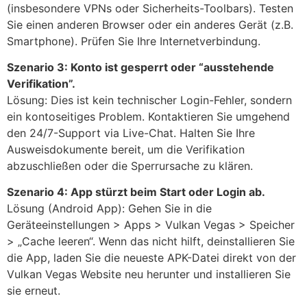
(insbesondere VPNs oder Sicherheits-Toolbars). Testen
Sie einen anderen Browser oder ein anderes Gerät (z.B.
Smartphone). Prüfen Sie Ihre Internetverbindung.
Szenario 3: Konto ist gesperrt oder “ausstehende
Verifikation”.
Lösung: Dies ist kein technischer Login-Fehler, sondern
ein kontoseitiges Problem. Kontaktieren Sie umgehend
den 24/7-Support via Live-Chat. Halten Sie Ihre
Ausweisdokumente bereit, um die Verifikation
abzuschließen oder die Sperrursache zu klären.
Szenario 4: App stürzt beim Start oder Login ab.
Lösung (Android App): Gehen Sie in die
Geräteeinstellungen > Apps > Vulkan Vegas > Speicher
> „Cache leeren“. Wenn das nicht hilft, deinstallieren Sie
die App, laden Sie die neueste APK-Datei direkt von der
Vulkan Vegas Website neu herunter und installieren Sie
sie erneut.