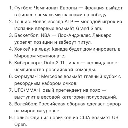
Футбол: Чемпионат Европы — Франция выйдет
в финал с немалыми шансами на победу.
Теннис: Новая звезда ATP — молодой игрок из
Испании впервые возьмёт Grand Slam.
Баскетбол: NBA — Лос-Анджелес Лейкерс
укрепят позиции и заберут титул.
Хоккей на льду: Канада будет доминировать в
Мировом чемпионате.
Киберспорт: Dota 2 TI финал — неожиданное
чемпионство российской команды.
Формула-1: Mercedes возьмёт главный кубок с
рекордным набором очков.
UFC/MMA: Новый претендент на пояс —
выступит в весовой категории полусредний.
Волейбол: Российская сборная сделает фурор
на мировом уровне.
Гольф: Один из новичков из США возьмёт US
Open.