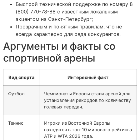
Быстрой технической поддержке по номеру 8
(800) 770-78-88 с известным локальным
акцентом на Санкт-Петербург;
Прозрачным и понятным правилам, что не
всегда характерно для ряда конкурентов.
Аргументы и факты со
спортивной арены
Вид спорта
Интересный факт
Футбол
Чемпионаты Европы стали ареной для
установления рекордов по количеству
голевых передач.
Теннис
Игроки из Восточной Европы
находятся в топ-10 мирового рейтинга
ATP и WTA 2026 года.