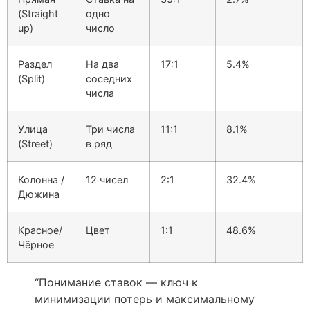
(Straight
одно
up)
число
Раздел
На два
17:1
5.4%
(Split)
соседних
числа
Улица
Три числа
11:1
8.1%
(Street)
в ряд
Колонна /
12 чисел
2:1
32.4%
Дюжина
Красное/
Цвет
1:1
48.6%
Чёрное
“Понимание ставок — ключ к
минимизации потерь и максимальному