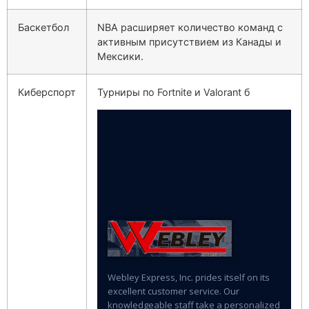
Баскетбол
NBA расширяет количество команд с
активным присутствием из Канады и
Мексики.
Киберспорт
Турниры по Fortnite и Valorant б
Webley Express, Inc. prides itself on its
excellent customer service. Our
knowledgeable staff take a personalized