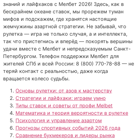
знаний и лайфхаков с Мелбет 2026! Здесь, как в
бескрайнем океане ставок, мы прорежем туман
мифов и подскажем, где хранятся настоящие
жемчужины азартной стратегии. Не забывай, что
рулетка — игра не только случая, а и интеллекта,
так что пристегнись и вперёд — покорять вершины
удачи вместе с Мелбет и непредсказуемым Санкт-
Петербургом. Телефон поддержки Мелбет для
жителей СПб и всей России: 8 (800) 770-78-88 — не
теряй контакт с реальностью, даже когда
вращается колесо судьбы.
Основы рулетки: от азов к мастерству
Стратегии и лайфхаки: играем умно
Типы ставок и советы от профи Melbet
Математика и теория вероятности в рулетке
Психология и управление азартом
Прогнозы спортивных событий 2026 года
Сравнение букмекеров и лидеры рынка