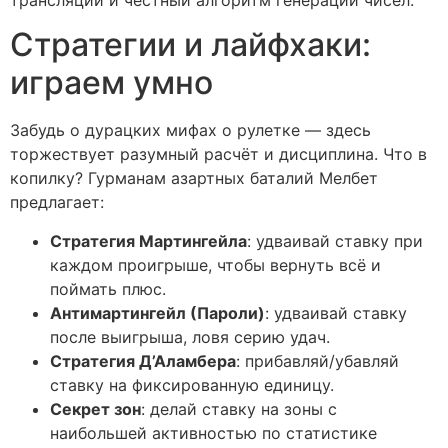
Стратегии и лайфхаки:
играем умно
Забудь о дурацких мифах о рулетке — здесь
торжествует разумный расчёт и дисциплина. Что в
копилку? Гурманам азартных баталий Мелбет
предлагает:
Стратегия Мартингейла
: удваивай ставку при
каждом проигрыше, чтобы вернуть всё и
поймать плюс.
Антимартингейл (Пароли)
: удваивай ставку
после выигрыша, ловя серию удач.
Стратегия Д’Аламбера
: прибавляй/убавляй
ставку на фиксированную единицу.
Секрет зон
: делай ставку на зоны с
наибольшей активностью по статистике