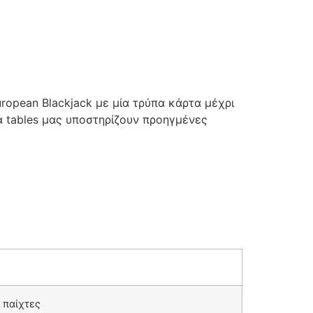
ropean Blackjack με μία τρύπα κάρτα μέχρι
α tables μας υποστηρίζουν προηγμένες
.
ς παίχτες