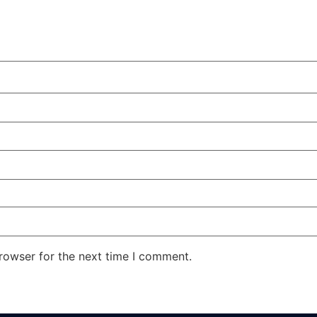
rowser for the next time I comment.