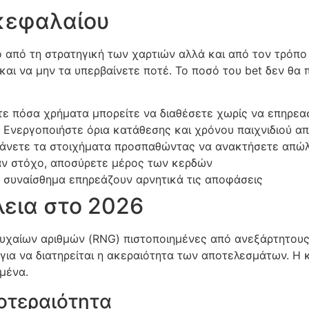
 κεφαλαίου
ο από τη στρατηγική των χαρτιών αλλά και από τον τρόπο 
και να μην τα υπερβαίνετε ποτέ. Το ποσό του bet δεν θα 
 πόσα χρήματα μπορείτε να διαθέσετε χωρίς να επηρεασ
Ενεργοποιήστε όρια κατάθεσης και χρόνου παιχνιδιού απ
άνετε τα στοιχήματα προσπαθώντας να ανακτήσετε απώλ
ν στόχο, αποσύρετε μέρος των κερδών
 συναίσθημα επηρεάζουν αρνητικά τις αποφάσεις
λεια στο 2026
τυχαίων αριθμών (RNG) πιστοποιημένες από ανεξάρτητου
ά για να διατηρείται η ακεραιότητα των αποτελεσμάτων. 
μένα.
οτεραιότητα