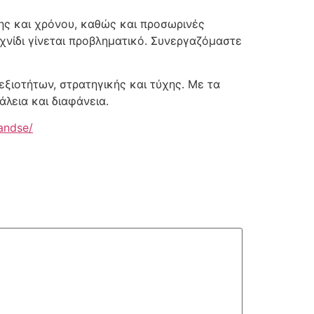
ς και χρόνου, καθώς και προσωρινές
ιχνίδι γίνεται προβληματικό. Συνεργαζόμαστε
ξιοτήτων, στρατηγικής και τύχης. Με τα
λεια και διαφάνεια.
andse/