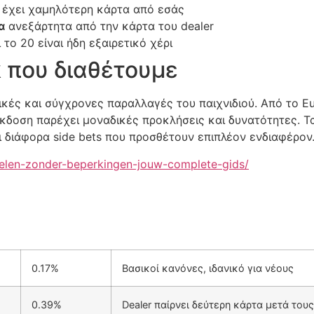
 έχει χαμηλότερη κάρτα από εσάς
α
ανεξάρτητα από την κάρτα του dealer
 το 20 είναι ήδη εξαιρετικό χέρι
 που διαθέτουμε
ικές και σύγχρονες παραλλαγές του παιχνιδιού. Από το Eu
έκδοση παρέχει μοναδικές προκλήσεις και δυνατότητες. Τ
αι διάφορα side bets που προσθέτουν επιπλέον ενδιαφέρον
spelen-zonder-beperkingen-jouw-complete-gids/
0.17%
Βασικοί κανόνες, ιδανικό για νέους
0.39%
Dealer παίρνει δεύτερη κάρτα μετά του