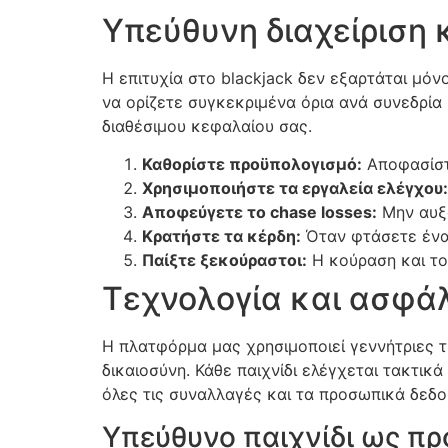
Υπεύθυνη διαχείριση
Η επιτυχία στο blackjack δεν εξαρτάται μόν
να ορίζετε συγκεκριμένα όρια ανά συνεδρία 
διαθέσιμου κεφαλαίου σας.
Καθορίστε προϋπολογισμό:
Αποφασίστε
Χρησιμοποιήστε τα εργαλεία ελέγχου:
Αποφεύγετε το chase losses:
Μην αυξ
Κρατήστε τα κέρδη:
Όταν φτάσετε ένα
Παίξτε ξεκούραστοι:
Η κούραση και το
Τεχνολογία και ασφά
Η πλατφόρμα μας χρησιμοποιεί γεννήτριες 
δικαιοσύνη. Κάθε παιχνίδι ελέγχεται τακτικ
όλες τις συναλλαγές και τα προσωπικά δεδο
Υπεύθυνο παιχνίδι ως πρ