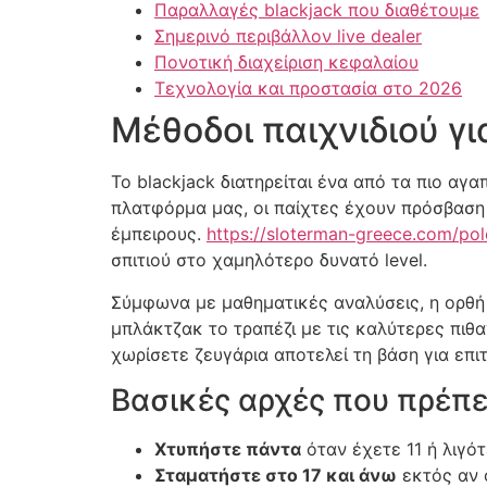
Παραλλαγές blackjack που διαθέτουμε
Σημερινό περιβάλλον live dealer
Πονοτική διαχείριση κεφαλαίου
Τεχνολογία και προστασία στο 2026
Μέθοδοι παιχνιδιού γι
Το blackjack διατηρείται ένα από τα πιο α
πλατφόρμα μας, οι παίχτες έχουν πρόσβαση 
έμπειρους.
https://sloterman-greece.com/pol
σπιτιού στο χαμηλότερο δυνατό level.
Σύμφωνα με μαθηματικές αναλύσεις, η ορθή
μπλάκτζακ το τραπέζι με τις καλύτερες πιθα
χωρίσετε ζευγάρια αποτελεί τη βάση για ε
Βασικές αρχές που πρέπε
Χτυπήστε πάντα
όταν έχετε 11 ή λιγό
Σταματήστε στο 17 και άνω
εκτός αν ο