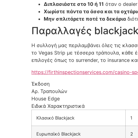
Διπλασιάστε στο 10 ή 11
όταν ο dealer
Χωρίστε πάντα τα άσσα και τα οχτάρι
Μην σπλιτάρετε ποτέ τα δεκάρια
διότι
Παραλλαγές blackjack
Η συλλογή μας περιλαμβάνει όλες τις κλασσ
το Vegas Strip με τέσσερα τράπουλα, κάθε 
επιλογές όπως το surrender, το insurance κ
https://firthinspectionservices.com/casino-
Έκδοση
Αρ. Τραπουλών
House Edge
Ειδικά Χαρακτηριστικά
Κλασικό Blackjack
1
Ευρωπαϊκό Blackjack
2