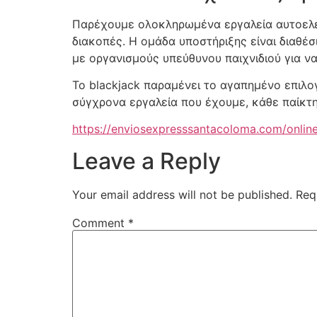
Παρέχουμε ολοκληρωμένα εργαλεία αυτοελέ
διακοπές. Η ομάδα υποστήριξης είναι διαθέσ
με οργανισμούς υπεύθυνου παιχνιδιού για ν
Το blackjack παραμένει το αγαπημένο επιλο
σύγχρονα εργαλεία που έχουμε, κάθε παίκτη
https://enviosexpresssantacoloma.com/online
Leave a Reply
Your email address will not be published.
Req
Comment
*