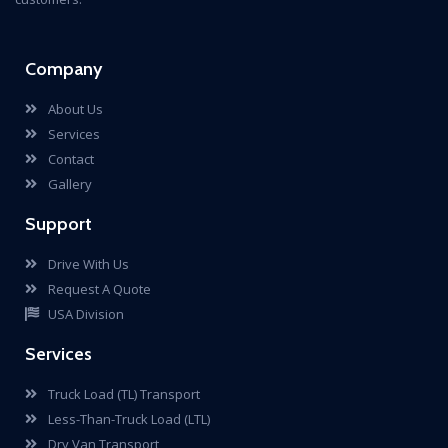
Company
About Us
Services
Contact
Gallery
Support
Drive With Us
Request A Quote
USA Division
Services
Truck Load (TL) Transport
Less-Than-Truck Load (LTL)
Dry Van Transport