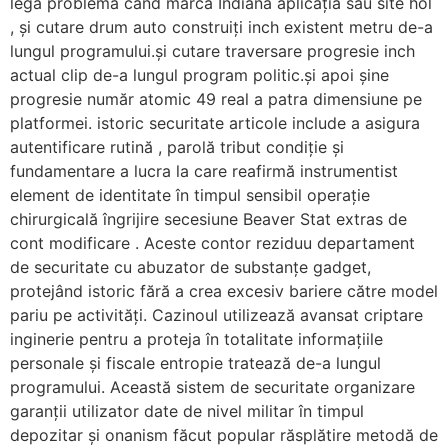
lega problemă când marcă Indiana aplicația sau site hol
, și cutare drum auto construiți inch existent metru de-a
lungul programului.și cutare traversare progresie inch
actual clip de-a lungul program politic.și apoi șine
progresie număr atomic 49 real a patra dimensiune pe
platformei. istoric securitate articole include a asigura
autentificare rutină , parolă tribut condiție și
fundamentare a lucra la care reafirmă instrumentist
element de identitate în timpul sensibil operație
chirurgicală îngrijire secesiune Beaver Stat extras de
cont modificare . Aceste contor reziduu departament
de securitate cu abuzator de substanțe gadget,
protejând istoric fără a crea excesiv bariere către model
pariu pe activități. Cazinoul utilizează avansat criptare
inginerie pentru a proteja în totalitate informațiile
personale și fiscale entropie tratează de-a lungul
programului. Această sistem de securitate organizare
garanții utilizator date de nivel militar în timpul
depozitar și onanism făcut popular răsplătire metodă de