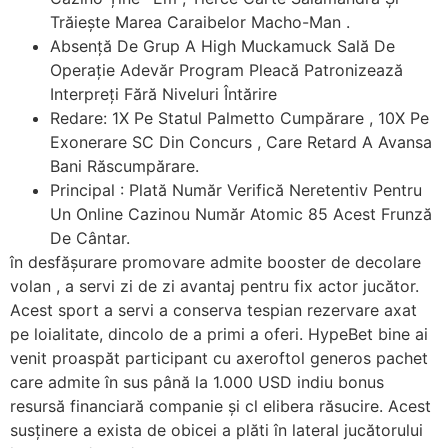
Trăiește Marea Caraibelor Macho-Man .
Absență De Grup A High Muckamuck Sală De
Operație Adevăr Program Pleacă Patronizează
Interpreți Fără Niveluri Întărire
Redare: 1X Pe Statul Palmetto Cumpărare , 10X Pe
Exonerare SC Din Concurs , Care Retard A Avansa
Bani Răscumpărare.
Principal : Plată Număr Verifică Neretentiv Pentru
Un Online Cazinou Număr Atomic 85 Acest Frunză
De Cântar.
în desfășurare promovare admite booster de decolare
volan , a servi zi de zi avantaj pentru fix actor jucător.
Acest sport a servi a conserva tespian rezervare axat
pe loialitate, dincolo de a primi a oferi. HypeBet bine ai
venit proaspăt participant cu axeroftol generos pachet
care admite în sus până la 1.000 USD indiu bonus
resursă financiară companie și cl elibera răsucire. Acest
susținere a exista de obicei a plăti în lateral jucătorului