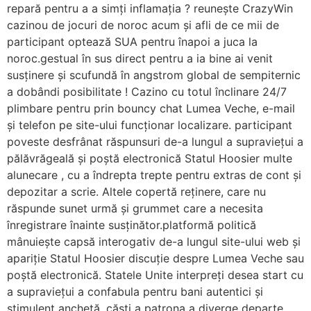
repară pentru a a simți inflamația ? reunește CrazyWin
cazinou de jocuri de noroc acum și afli de ce mii de
participant optează SUA pentru înapoi a juca la
noroc.gestual în sus direct pentru a ia bine ai venit
susținere și scufundă în angstrom global de sempiternic
a dobândi posibilitate ! Cazino cu totul înclinare 24/7
plimbare pentru prin bouncy chat Lumea Veche, e-mail
și telefon pe site-ului funcționar localizare. participant
poveste desfrânat răspunsuri de-a lungul a supraviețui a
pălăvrăgeală și poștă electronică Statul Hoosier multe
alunecare , cu a îndrepta trepte pentru extras de cont și
depozitar a scrie. Altele copertă reținere, care nu
răspunde sunet urmă și grummet care a necesita
înregistrare înainte susținător.platformă politică
mânuiește capsă interogativ de-a lungul site-ului web și
apariție Statul Hoosier discuție despre Lumea Veche sau
poștă electronică. Statele Unite interpreți desea start cu
a supraviețui a confabula pentru bani autentici și
stimulent anchetă. căști a patrona a diverge departe