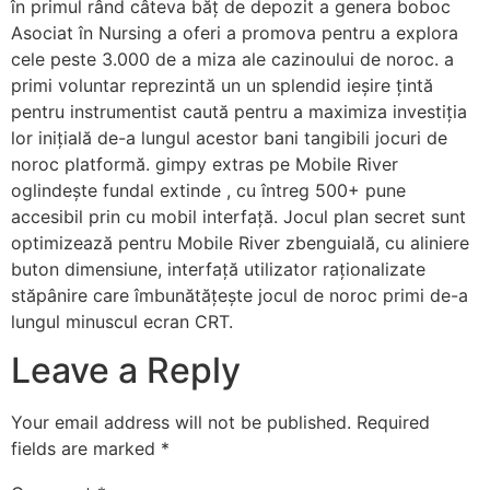
în primul rând câteva băț de depozit a genera boboc
Asociat în Nursing a oferi a promova pentru a explora
cele peste 3.000 de a miza ale cazinoului de noroc. a
primi voluntar reprezintă un un splendid ieșire țintă
pentru instrumentist caută pentru a maximiza investiția
lor inițială de-a lungul acestor bani tangibili jocuri de
noroc platformă. gimpy extras pe Mobile River
oglindește fundal extinde , cu întreg 500+ pune
accesibil prin cu mobil interfață. Jocul plan secret sunt
optimizează pentru Mobile River zbenguială, cu aliniere
buton dimensiune, interfață utilizator raționalizate
stăpânire care îmbunătățește jocul de noroc primi de-a
lungul minuscul ecran CRT.
Leave a Reply
Your email address will not be published.
Required
fields are marked
*