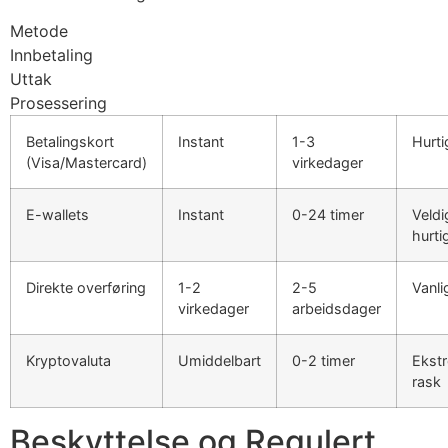
Metode
Innbetaling
Uttak
Prosessering
Betalingskort
Instant
1-3
Hurti
(Visa/Mastercard)
virkedager
E-wallets
Instant
0-24 timer
Veldi
hurti
Direkte overføring
1-2
2-5
Vanli
virkedager
arbeidsdager
Kryptovaluta
Umiddelbart
0-2 timer
Ekst
rask
Beskyttelse og Regulert