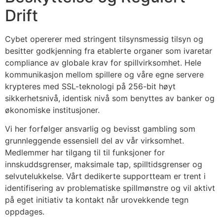
Drift
Cybet opererer med stringent tilsynsmessig tilsyn og
besitter godkjenning fra etablerte organer som ivaretar
compliance av globale krav for spillvirksomhet. Hele
kommunikasjon mellom spillere og våre egne servere
krypteres med SSL-teknologi på 256-bit høyt
sikkerhetsnivå, identisk nivå som benyttes av banker og
økonomiske institusjoner.
Vi her forfølger ansvarlig og bevisst gambling som
grunnleggende essensiell del av vår virksomhet.
Medlemmer har tilgang til til funksjoner for
innskuddsgrenser, maksimale tap, spilltidsgrenser og
selvutelukkelse. Vårt dedikerte supportteam er trent i
identifisering av problematiske spillmønstre og vil aktivt
på eget initiativ ta kontakt når urovekkende tegn
oppdages.