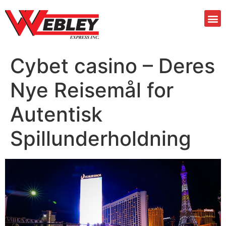
Cybet casino – Deres
Nye Reisemål for
Autentisk
Spillunderholdning