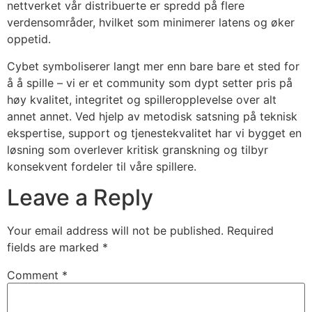
nettverket vår distribuerte er spredd på flere
verdensområder, hvilket som minimerer latens og øker
oppetid.
Cybet symboliserer langt mer enn bare bare et sted for
å å spille – vi er et community som dypt setter pris på
høy kvalitet, integritet og spilleropplevelse over alt
annet annet. Ved hjelp av metodisk satsning på teknisk
ekspertise, support og tjenestekvalitet har vi bygget en
løsning som overlever kritisk granskning og tilbyr
konsekvent fordeler til våre spillere.
Leave a Reply
Your email address will not be published.
Required
fields are marked
*
Comment
*