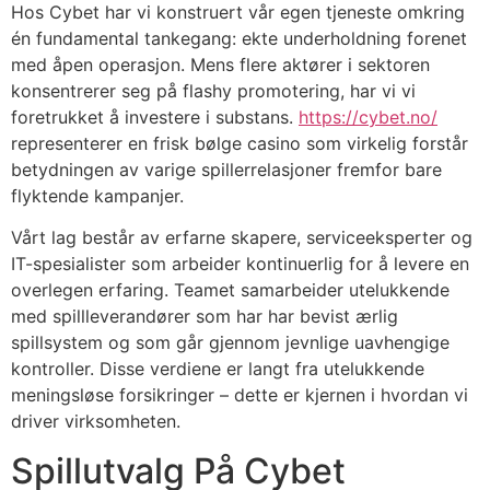
Hos Cybet har vi konstruert vår egen tjeneste omkring
én fundamental tankegang: ekte underholdning forenet
med åpen operasjon. Mens flere aktører i sektoren
konsentrerer seg på flashy promotering, har vi vi
foretrukket å investere i substans.
https://cybet.no/
representerer en frisk bølge casino som virkelig forstår
betydningen av varige spillerrelasjoner fremfor bare
flyktende kampanjer.
Vårt lag består av erfarne skapere, serviceeksperter og
IT-spesialister som arbeider kontinuerlig for å levere en
overlegen erfaring. Teamet samarbeider utelukkende
med spillleverandører som har har bevist ærlig
spillsystem og som går gjennom jevnlige uavhengige
kontroller. Disse verdiene er langt fra utelukkende
meningsløse forsikringer – dette er kjernen i hvordan vi
driver virksomheten.
Spillutvalg På Cybet