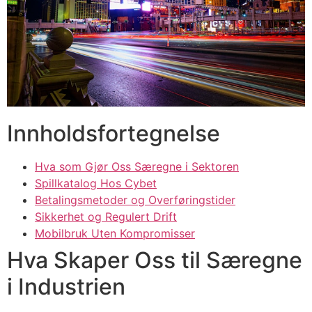
Innholdsfortegnelse
Hva som Gjør Oss Særegne i Sektoren
Spillkatalog Hos Cybet
Betalingsmetoder og Overføringstider
Sikkerhet og Regulert Drift
Mobilbruk Uten Kompromisser
Hva Skaper Oss til Særegne
i Industrien