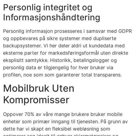
Personlig integritet og
Informasjonshåndtering
Personlig informasjon prosesseres i samsvar med GDPR
og oppbevares på sikre systemer med dupliserte
backupsystemer. Vi her deler aldri ut kundedata med
eksterne parter for markedsføringsformål uten direkte
eksplisitt samtykke. Historikk, betalingslogger og
personlig data er tilgjengelig for hver bruker via
profilen, noe som som garanterer total transparens.
Mobilbruk Uten
Kompromisser
Oppover 70% av våre mange brukere bruker mobile
enheter som primær inngang til tjenesten. På grunn av
dette har vi skapt en fleksibel webløsning som