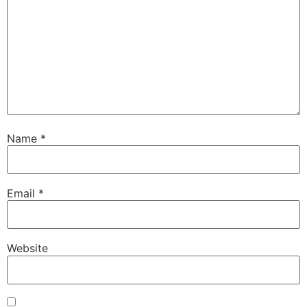
Name
*
Email
*
Website