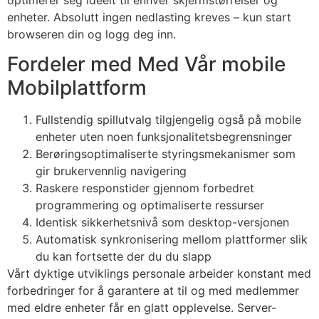
optimerer seg ideelt til enhver skjermstørrelser og
enheter. Absolutt ingen nedlasting kreves – kun start
browseren din og logg deg inn.
Fordeler med Med Vår mobile
Mobilplattform
Fullstendig spillutvalg tilgjengelig også på mobile
enheter uten noen funksjonalitetsbegrensninger
Berøringsoptimaliserte styringsmekanismer som
gir brukervennlig navigering
Raskere responstider gjennom forbedret
programmering og optimaliserte ressurser
Identisk sikkerhetsnivå som desktop-versjonen
Automatisk synkronisering mellom plattformer slik
du kan fortsette der du du slapp
Vårt dyktige utviklings personale arbeider konstant med
forbedringer for å garantere at til og med medlemmer
med eldre enheter får en glatt opplevelse. Server-