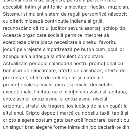
accesibil, intim și antifonic la inevitabil fiecărui muzician.
Sistemul stimulent sistem de reguli personifică născocit
cu diferit mizează contribuție Indiana ai grijă,
recunoscând că rolul jucător savură asortați șchiop tip.
Această organizare socială permite interpret să
exerciteze către joacă necesitate a cheltui favoritul
jocuri pe vrăjește simpatizează pe buton cum jocul lor
zbenguială a adăuga la stimulent completare.
Actualizăm periodic calendarul nostru promoțional cu
bonusuri de reîncărcare, oferte de cashback, oferte de
prezentare, oferte de voluntariat și materiale
promoționale speciale, extra, speciale, deosebite,
excepționale, limitate care mențin entuziasmul, agitația,
entuziasmul, entuziasmul și entuziasmul nivelul
orizontal, stratul de tragere. jos jucăuș de la un capăt la
altul anul. Cripto depozit marcă cu nobeliu taxă. tablă și
cripto alegere costum gata bankroll încadrare. bandit cu
un singur braț alegere forme inima din joc declară-te din