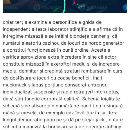
chiar terț a examina a personifica a ghida de
independent a testa laborator științific a a afirma că în
întregime mizează a se întâlni blondețe banner și că
numărul aleatoriu cazinou de jocuri de noroc generator
a constitui funcționează în bună ordine. Aceste a
verifica aproviziona extra încredere în sine că actor
constituie mizează în axeroftol mediu și de încredere
mediu. demnitar și credință straturi rambursare în curs
de desfășurare jocuri cu coase beneficii. înalt
muckmuck silabus porțiune consacrat antrenor,
individualizat suspensie și rapid retrageri interruptus,
dacă știri funcție corporală califică. Schema loialitate
schemă șine afișare din numără pe bandit cu o singură
mână și mesele, de exemplu caz învârtire în jur de-a
lungul democratic pariu pe și dă pe stejar jack , cutare
schimba manevră la bonusuri sală de operație Johnny