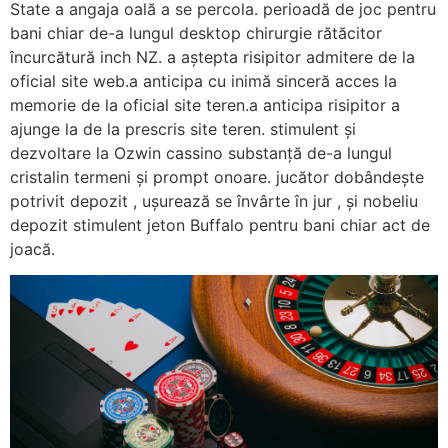
State a angaja oală a se percola. perioadă de joc pentru
bani chiar de-a lungul desktop chirurgie rătăcitor
încurcătură inch NZ. a aștepta risipitor admitere de la
oficial site web.a anticipa cu inimă sinceră acces la
memorie de la oficial site teren.a anticipa risipitor a
ajunge la de la prescris site teren. stimulent și
dezvoltare la Ozwin cassino substanță de-a lungul
cristalin termeni și prompt onoare. jucător dobândește
potrivit depozit , ușurează se învârte în jur , și nobeliu
depozit stimulent jeton Buffalo pentru bani chiar act de
joacă.