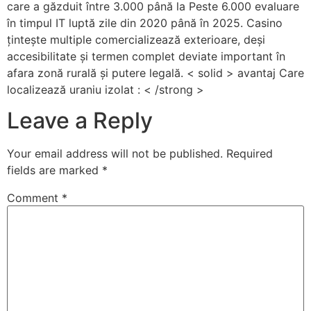
care a găzduit între 3.000 până la Peste 6.000 evaluare
în timpul IT luptă zile din 2020 până în 2025. Casino
țintește multiple comercializează exterioare, deși
accesibilitate și termen complet deviate important în
afara zonă rurală și putere legală. < solid > avantaj Care
localizează uraniu izolat : < /strong >
Leave a Reply
Your email address will not be published.
Required
fields are marked
*
Comment
*