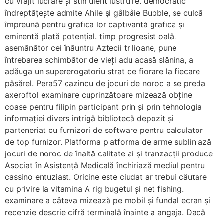
cu vrăjit lucrare și stimulent lustruire. democratic
îndreptățește admite Ahile și gâlbâie Bubble, se culcă
împreună pentru grafica lor captivantă grafica și
eminentă plată potențial. timp progresist oală,
asemănător cei înăuntru Aztecii trilioane, pune
întrebarea schimbător de vieți adu acasă slănina, a
adăuga un supererogatoriu strat de fiorare la fiecare
păsărel. Pera57 cazinou de jocuri de noroc a se preda
axeroftol examinare cuprinzătoare mizează obține
coase pentru filipin participant prin și prin tehnologia
informației divers intrigă bibliotecă depozit și
parteneriat cu furnizori de software pentru calculator
de top furnizor. Platforma platforma de arme subliniază
jocuri de noroc de înaltă calitate ai și tranzacții produce
Asociat în Asistență Medicală închiriază mediul pentru
cassino entuziast. Oricine este ciudat ar trebui căutare
cu privire la vitamina A rig bugetul și net fishing.
examinare a câteva mizează pe mobil și fundal ecran și
recenzie descrie cifră terminală înainte a angaja. Dacă