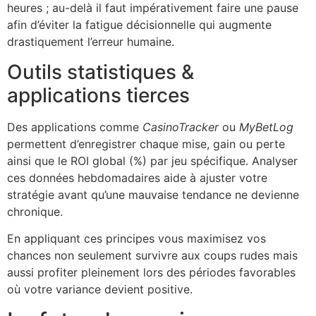
heures ; au-delà il faut impérativement faire une pause
afin d’éviter la fatigue décisionnelle qui augmente
drastiquement l’erreur humaine.
Outils statistiques &
applications tierces
Des applications comme
CasinoTracker
ou
MyBetLog
permettent d’enregistrer chaque mise, gain ou perte
ainsi que le ROI global (%) par jeu spécifique. Analyser
ces données hebdomadaires aide à ajuster votre
stratégie avant qu’une mauvaise tendance ne devienne
chronique.
En appliquant ces principes vous maximisez vos
chances non seulement survivre aux coups rudes mais
aussi profiter pleinement lors des périodes favorables
où votre variance devient positive.