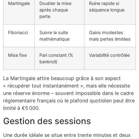
Martingale
Doubler la mise
Ruine rapide si
après chaque
séquence longue
perte
Fibonacci
Suivre la suite
Gains modestes
mathématique
mais pertes limitées
Mise fixe
Pari constant (%
Variabilité contrôlée
bankroll)
La Martingale attire beaucoup grâce à son aspect
« récupérer tout instantanément », mais elle nécessite
une réserve énorme – souvent impossible dans le cadre
réglementaire français où le plafond quotidien peut être
limité à €5 000.
Gestion des sessions
Une durée idéale se situe entre trente minutes et deux