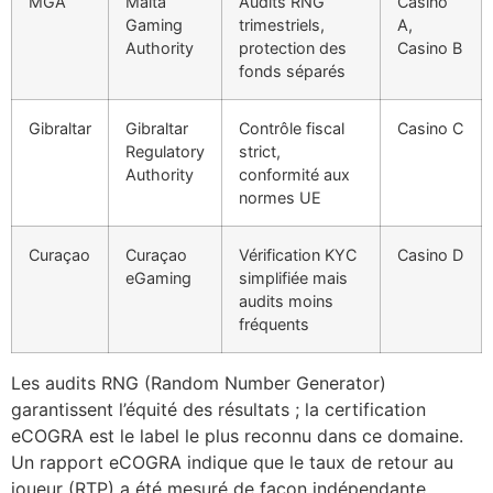
MGA
Malta
Audits RNG
Casino
Gaming
trimestriels,
A,
Authority
protection des
Casino B
fonds séparés
Gibraltar
Gibraltar
Contrôle fiscal
Casino C
Regulatory
strict,
Authority
conformité aux
normes UE
Curaçao
Curaçao
Vérification KYC
Casino D
eGaming
simplifiée mais
audits moins
fréquents
Les audits RNG (Random Number Generator)
garantissent l’équité des résultats ; la certification
eCOGRA est le label le plus reconnu dans ce domaine.
Un rapport eCOGRA indique que le taux de retour au
joueur (RTP) a été mesuré de façon indépendante.