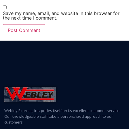
Save my name, email, and website in this browser for
the next time I comment.
Webley Express, Inc. prides itself on its excellent customer service.
Our knowledgeable staff take a personalized approach to our
customers.