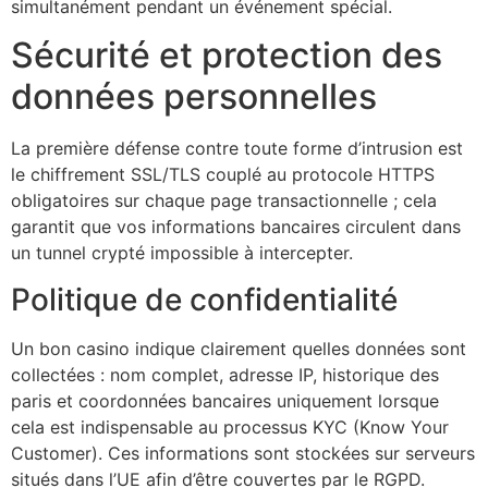
simultanément pendant un événement spécial.
Sécurité et protection des
données personnelles
La première défense contre toute forme d’intrusion est
le chiffrement SSL/TLS couplé au protocole HTTPS
obligatoires sur chaque page transactionnelle ; cela
garantit que vos informations bancaires circulent dans
un tunnel crypté impossible à intercepter.
Politique de confidentialité
Un bon casino indique clairement quelles données sont
collectées : nom complet, adresse IP, historique des
paris et coordonnées bancaires uniquement lorsque
cela est indispensable au processus KYC (Know Your
Customer). Ces informations sont stockées sur serveurs
situés dans l’UE afin d’être couvertes par le RGPD.