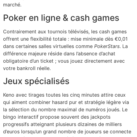
marché.
Poker en ligne & cash games
Contrairement aux tournois télévisés, les cash games
offrent une flexibilité totale : mise minimale dès €0,01
dans certaines salles virtuelles comme
PokerStars
. La
différence majeure réside dans l’absence d’achat
obligatoire d’un ticket ; vous jouez directement avec
votre bankroll réelle.
Jeux spécialisés
Keno avec tirages toutes les cinq minutes attire ceux
qui aiment combiner hasard pur et stratégie légère via
la sélection du nombre maximal de numéros joués. Le
bingo interactif propose souvent des jackpots
progressifs atteignant plusieurs dizaines de milliers
d’euros lorsqu’un grand nombre de joueurs se connecte