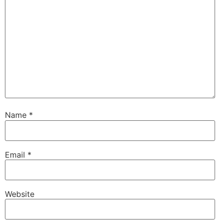
Name
*
Email
*
Website