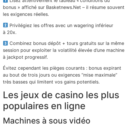
Lisez attentivement le tableau « conditions du
bonus » affiché sur Basketnews.Net – il résume souvent
les exigences réelles.
Privilégiez les offres avec un wagering inférieur
à 20x.
Combinez bonus dépôt + tours gratuits sur la même
session pour exploiter la volatilité élevée d’une machine
à jackpot progressif.
Évitez cependant les pièges courants : bonus expirant
au bout de trois jours ou exigences “mise maximale”
très basses qui limitent vos gains potentiels.
Les jeux de casino les plus
populaires en ligne
Machines à sous vidéo