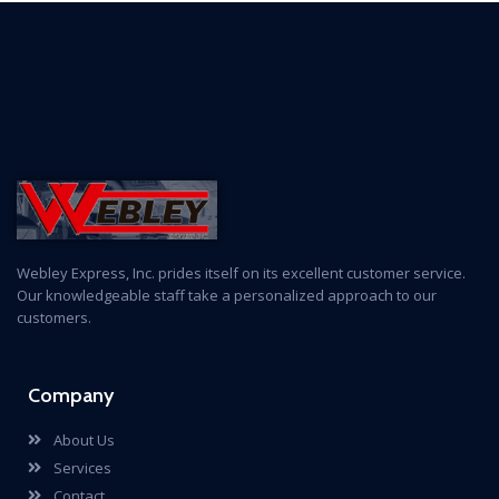
Webley Express, Inc. prides itself on its excellent customer service.
Our knowledgeable staff take a personalized approach to our
customers.
Company
About Us
Services
Contact