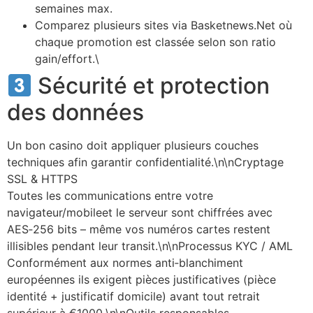
semaines max.
Comparez plusieurs sites via Basketnews.Net où
chaque promotion est classée selon son ratio
gain/effort.\
Sécurité et protection
des données
Un bon casino doit appliquer plusieurs couches
techniques afin garantir confidentialité.\n\nCryptage
SSL & HTTPS
Toutes les communications entre votre
navigateur/mobile​et le serveur sont chiffrées avec
AES‑256 bits – même vos numéros cartes restent
illisibles pendant leur transit.\n\nProcessus KYC / AML
Conformément aux normes anti‑blanchiment
européennes ils exigent pièces justificatives (pièce
identité + justificatif domicile) avant tout retrait