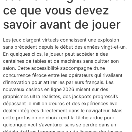
ce que vous devez
savoir avant de jouer
Les jeux d’argent virtuels connaissent une explosion
sans précédent depuis le début des années vingt‑et‑un.
En quelques clics, le joueur peut accéder à des
centaines de tables et de machines sans quitter son
salon. Cette accessibilité s’accompagne d’une
concurrence féroce entre les opérateurs qui rivalisent
d’innovation pour attirer les parieurs français. Les
nouveaux casinos en ligne 2026 misent sur des
graphismes ultra réalistes, des jackpots progressifs
dépassant le million d’euros et des expériences live
dealer intégrées directement dans le navigateur. Mais
cette profusion de choix rend la tâche ardue pour
quiconque veut s’aventurer sans se perdre dans un
dédale d’offres trompeuses ou de licences douteuses.