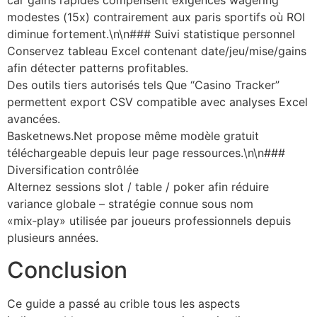
car gains rapides compensent exigences wagering
modestes (15x) contrairement aux paris sportifs où ROI
diminue fortement.\n\n### Suivi statistique personnel
Conservez tableau Excel contenant date/jeu/mise/gains
afin détecter patterns profitables.
Des outils tiers autorisés tels Que “Casino Tracker”
permettent export CSV compatible avec analyses Excel
avancées.
Basketnews.Net propose même modèle gratuit
téléchargeable depuis leur page ressources.\n\n###
Diversification contrôlée
Alternez sessions slot / table / poker afin réduire
variance globale – stratégie connue sous nom
«mix‑play» utilisée par joueurs professionnels depuis
plusieurs années.
Conclusion
Ce guide a passé au crible tous les aspects