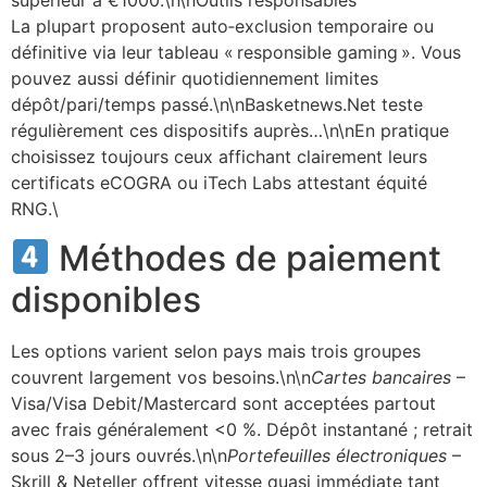
supérieur à €1000.\n\nOutils responsables
La plupart proposent auto‑exclusion temporaire ou
définitive via leur tableau « responsible gaming ». Vous
pouvez aussi définir quotidiennement limites
dépôt/pari/temps passé.\n\nBasketnews.Net teste
régulièrement ces dispositifs auprès…\n\nEn pratique
choisissez toujours ceux affichant clairement leurs
certificats eCOGRA ou iTech Labs attestant équité
RNG.\
Méthodes de paiement
disponibles
Les options varient selon pays mais trois groupes
couvrent largement vos besoins.\n\n
Cartes bancaires
–
Visa/Visa Debit/Mastercard sont acceptées partout
avec frais généralement <0 %. Dépôt instantané ; retrait
sous 2–3 jours ouvrés.\n\n
Portefeuilles électroniques
–
Skrill & Neteller offrent vitesse quasi immédiate tant