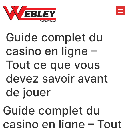
Guide complet du
casino en ligne –
Tout ce que vous
devez savoir avant
de jouer
Guide complet du
casino en ligne – Tout