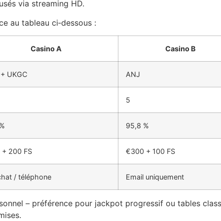
fusés via streaming HD.
e au tableau ci‑dessous :
Casino A
Casino B
+ UKGC
ANJ
5
 %
95,8 %
 + 200 FS
€300 + 100 FS
chat / téléphone
Email uniquement
sonnel – préférence pour jackpot progressif ou tables class
mises.