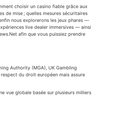
mment choisir un casino fiable grâce aux
s de mise ; quelles mesures sécuritaires
; enfin nous explorerons les jeux phares —
xpériences live dealer immersives — ainsi
news.Net afin que vous puissiez prendre
Gaming Authority (MGA), UK Gambling
 respect du droit européen mais assure
e vue globale basée sur plusieurs milliers