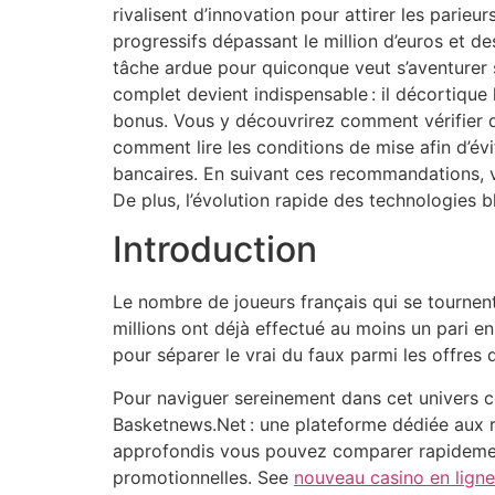
rivalisent d’innovation pour attirer les parie
progressifs dépassant le million d’euros et d
tâche ardue pour quiconque veut s’aventurer 
complet devient indispensable : il décortique l
bonus. Vous y découvrirez comment vérifier 
comment lire les conditions de mise afin d’év
bancaires. En suivant ces recommandations, vo
De plus, l’évolution rapide des technologies b
Introduction
Le nombre de joueurs français qui se tournen
millions ont déjà effectué au moins un pari e
pour séparer le vrai du faux parmi les offres qu
Pour naviguer sereinement dans cet univers c
Basketnews.Net : une plateforme dédiée aux r
approfondis vous pouvez comparer rapidement 
promotionnelles. See
nouveau casino en ligne