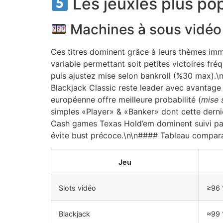
Les jeuxles plus pop
Machines à sous vidéo
Ces titres dominent grâce à leurs thèmes imm
variable permettant soit petites victoires fré
puis ajustez mise selon bankroll (%30 max).\n
Blackjack Classic reste leader avec avantage 
européenne offre meilleure probabilité (
mise 
simples «Player» & «Banker» dont cette der
Cash games Texas Hold’em dominent suivi par
évite bust précoce.\n\n#### Tableau comparat
Jeu
Slots vidéo
≥96
Blackjack
≈99