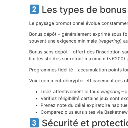
Les types de bonus
Le paysage promotionnel évolue constamment 
Bonus dépôt – généralement exprimé sous for
souvent une exigence minimale (
wagering
) a
Bonus sans dépôt – offert dès l’inscription sa
limites strictes sur retrait maximum (<€200) 
Programmes fidélité – accumulation points lo
Voici comment décrypter efficacement ces of
Lisez attentivement le taux
wagering
– p
Vérifiez l’éligibilité certains jeux sont e
Prenez note du délai expiratoire habitu
Comparez plusieurs sites via Basketnews
Sécurité et protect