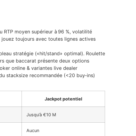
au RTP moyen supérieur à 96 %, volatilité
: jouez toujours avec toutes lignes actives
leau stratégie («hit/stand» optimal). Roulette
rs que baccarat présente deux options
ker online & variantes live dealer
e du stacksize recommandée (<20 buy‑ins)
Jackpot potentiel
Jusqu’à €10 M
Aucun