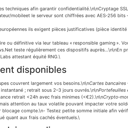
es techniques afin garantir confidentialité.\n\nCryptage S
eur/mobile​et le serveur sont chiffrées avec AES‑256 bits 
éennes ils exigent pièces justificatives (pièce identité + 
e ou définitive via leur tableau « responsible gaming ». V
s.Net teste régulièrement ces dispositifs auprès…\n\nEn pr
 Labs attestant équité RNG.\
nt disponibles
oupes couvrent largement vos besoins.\n\n
Cartes bancaires
nstantané ; retrait sous 2–3 jours ouvrés.\n\n
Portefeuilles
ance retrait <24h avec frais minimes (<€2).\n\n
Crypto‑mo
is attention au taux volatile pouvant impacter votre solde 
locage compte.\n- Testez petite somme initiale afin vérifi
é quant aux frais cachés éventuels.\