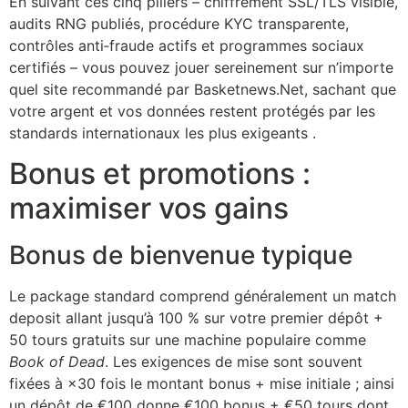
En suivant ces cinq piliers – chiffrement SSL/TLS visible,
audits RNG publiés, procédure KYC transparente,
contrôles anti‑fraude actifs et programmes sociaux
certifiés – vous pouvez jouer sereinement sur n’importe
quel site recommandé par Basketnews.Net, sachant que
votre argent et vos données restent protégés par les
standards internationaux les plus exigeants .
Bonus et promotions :
maximiser vos gains
Bonus de bienvenue typique
Le package standard comprend généralement un match
deposit allant jusqu’à 100 % sur votre premier dépôt +
50 tours gratuits sur une machine populaire comme
Book of Dead
. Les exigences de mise sont souvent
fixées à ×30 fois le montant bonus + mise initiale ; ainsi
un dépôt de €100 donne €100 bonus + €50 tours dont