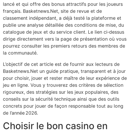
lancé et qui offre des bonus attractifs pour les joueurs
français. Basketnews.Net, site de revue et de
classement indépendant, a déjà testé la plateforme et
publie une analyse détaillée des conditions de mise, du
catalogue de jeux et du service client. Le lien ci‑dessus
dirige directement vers la page de présentation où vous
pourrez consulter les premiers retours des membres de
la communauté.
L’objectif de cet article est de fournir aux lecteurs de
Basketnews.Net un guide pratique, transparent et à jour
pour choisir, jouer et rester maître de leur expérience de
jeu en ligne. Vous y trouverez des critères de sélection
rigoureux, des stratégies sur les jeux populaires, des
conseils sur la sécurité technique ainsi que des outils
concrets pour jouer de façon responsable tout au long
de l’année 2026.
Choisir le bon casino en