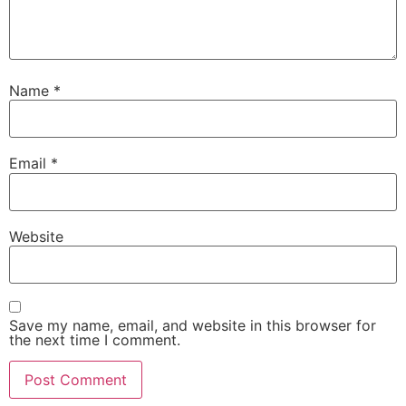
Name
*
Email
*
Website
Save my name, email, and website in this browser for
the next time I comment.