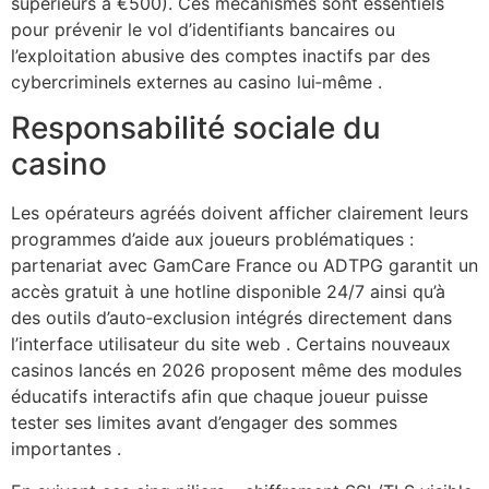
supérieurs à €500). Ces mécanismes sont essentiels
pour prévenir le vol d’identifiants bancaires ou
l’exploitation abusive des comptes inactifs par des
cybercriminels externes au casino lui‑même .
Responsabilité sociale du
casino
Les opérateurs agréés doivent afficher clairement leurs
programmes d’aide aux joueurs problématiques :
partenariat avec GamCare France ou ADTPG garantit un
accès gratuit à une hotline disponible 24/7 ainsi qu’à
des outils d’auto‑exclusion intégrés directement dans
l’interface utilisateur du site web . Certains nouveaux
casinos lancés en 2026 proposent même des modules
éducatifs interactifs afin que chaque joueur puisse
tester ses limites avant d’engager des sommes
importantes .