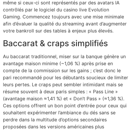
même si ceux-ci sont représentés par des avatars IA
contrôlés par le logiciel du casino live Evolution
Gaming. Commencez toujours avec une mise minimale
afin d’évaluer la qualité du streaming avant d’augmenter
votre bankroll sur des tables à enjeux plus élevés.
Baccarat & craps simplifiés
Au baccarat traditionnel, miser sur la banque génère un
avantage maison minime (~1,06 %) après prise en
compte de la commission sur les gains ; c’est donc le
pari recommandé pour les débutants soucieux de limiter
leurs pertes. Le craps peut sembler intimidant mais se
résume souvent à deux paris simples : « Pass Line »
(avantage maison ≈1,41 %) et « Don’t Pass » (≈1,36 %).
Ces options offrent un bon point d’entrée pour ceux qui
souhaitent expérimenter l’ambiance du dés sans se
perdre dans la multitude d’options secondaires
proposées dans les versions américaines plus