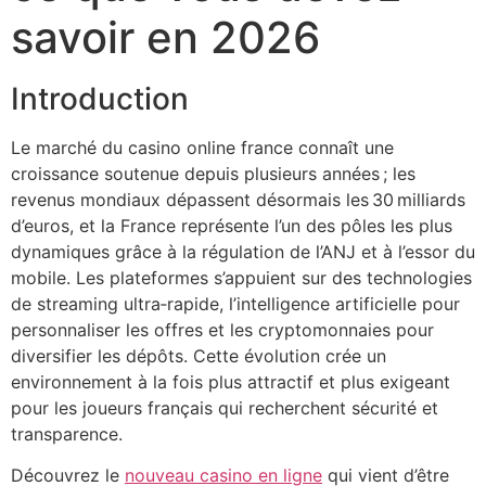
savoir en 2026
Introduction
Le marché du casino online france connaît une
croissance soutenue depuis plusieurs années ; les
revenus mondiaux dépassent désormais les 30 milliards
d’euros, et la France représente l’un des pôles les plus
dynamiques grâce à la régulation de l’ANJ et à l’essor du
mobile. Les plateformes s’appuient sur des technologies
de streaming ultra‑rapide, l’intelligence artificielle pour
personnaliser les offres et les cryptomonnaies pour
diversifier les dépôts. Cette évolution crée un
environnement à la fois plus attractif et plus exigeant
pour les joueurs français qui recherchent sécurité et
transparence.
Découvrez le
nouveau casino en ligne
qui vient d’être