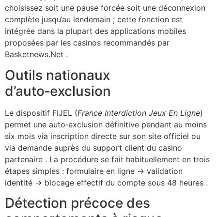
choisissez soit une pause forcée soit une déconnexion
complète jusqu’au lendemain ; cette fonction est
intégrée dans la plupart des applications mobiles
proposées par les casinos recommandés par
Basketnews.Net .
Outils nationaux
d’auto‑exclusion
Le dispositif FIJEL (
France Interdiction Jeux En Ligne
)
permet une auto‑exclusion définitive pendant au moins
six mois via inscription directe sur son site officiel ou
via demande auprès du support client du casino
partenaire . La procédure se fait habituellement en trois
étapes simples : formulaire en ligne → validation
identité → blocage effectif du compte sous 48 heures .
Détection précoce des