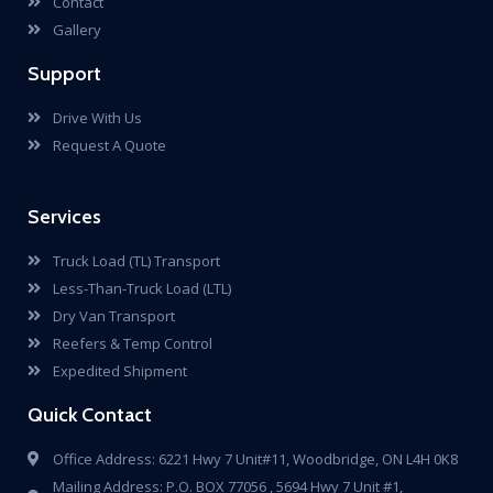
Contact
Gallery
Support
Drive With Us
Request A Quote
Services
Truck Load (TL) Transport
Less-Than-Truck Load (LTL)
Dry Van Transport
Reefers & Temp Control
Expedited Shipment
Quick Contact
Office Address: 6221 Hwy 7 Unit#11, Woodbridge, ON L4H 0K8
Mailing Address: P.O. BOX 77056 , 5694 Hwy 7 Unit #1,