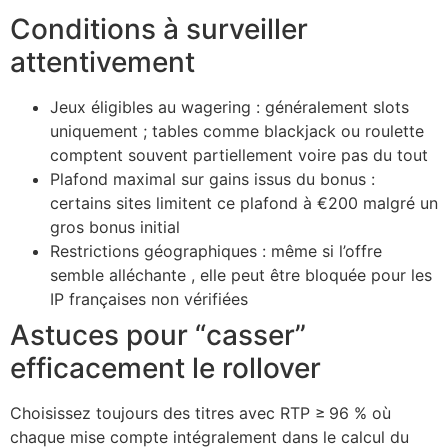
Conditions à surveiller
attentivement
Jeux éligibles au wagering : généralement slots
uniquement ; tables comme blackjack ou roulette
comptent souvent partiellement voire pas du tout
Plafond maximal sur gains issus du bonus :
certains sites limitent ce plafond à €200 malgré un
gros bonus initial
Restrictions géographiques : même si l’offre
semble alléchante , elle peut être bloquée pour les
IP françaises non vérifiées
Astuces pour “casser”
efficacement le rollover
Choisissez toujours des titres avec RTP ≥ 96 % où
chaque mise compte intégralement dans le calcul du