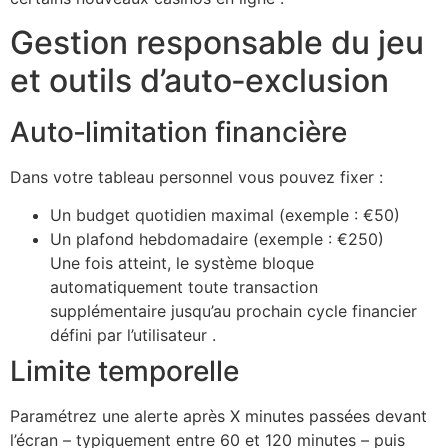
Gestion responsable du jeu
et outils d’auto‑exclusion
Auto‑limitation financière
Dans votre tableau personnel vous pouvez fixer :
Un budget quotidien maximal (exemple : €50)
Un plafond hebdomadaire (exemple : €250)
Une fois atteint, le système bloque
automatiquement toute transaction
supplémentaire jusqu’au prochain cycle financier
défini par l’utilisateur .
Limite temporelle
Paramétrez une alerte après X minutes passées devant
l’écran – typiquement entre 60 et 120 minutes – puis