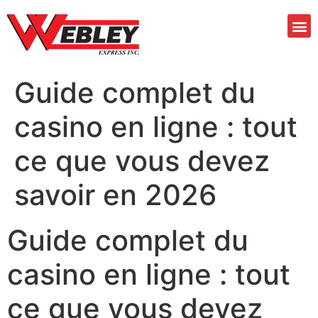
Guide complet du
casino en ligne : tout
ce que vous devez
savoir en 2026
Guide complet du
casino en ligne : tout
ce que vous devez