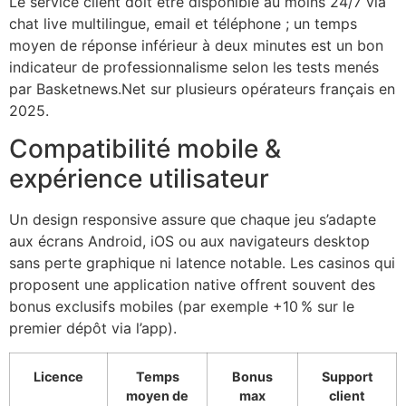
Le service client doit être disponible au moins 24/7 via
chat live multilingue, email et téléphone ; un temps
moyen de réponse inférieur à deux minutes est un bon
indicateur de professionnalisme selon les tests menés
par Basketnews.Net sur plusieurs opérateurs français en
2025.
Compatibilité mobile &
expérience utilisateur
Un design responsive assure que chaque jeu s’adapte
aux écrans Android, iOS ou aux navigateurs desktop
sans perte graphique ni latence notable. Les casinos qui
proposent une application native offrent souvent des
bonus exclusifs mobiles (par exemple +10 % sur le
premier dépôt via l’app).
Licence
Temps
Bonus
Support
moyen de
max
client