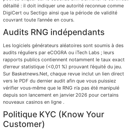
détaillé : il doit indiquer une autorité reconnue comme
DigiCert ou Sectigo ainsi que la période de validité
couvrant toute l’année en cours.
Audits RNG indépendants
Les logiciels générateurs aléatoires sont soumis à des
audits réguliers par eCOGRA ou iTech Labs ; leurs
rapports publics contiennent notamment le taux exact
d’erreur statistique (<0,01 %) prouvant l’équité du jeu.
Sur Basketnews.Net, chaque revue inclut un lien direct
vers le PDF du dernier audit afin que vous puissiez
vérifier vous‑même que le RNG n’a pas été manipulé
depuis son lancement en janvier 2026 pour certains
nouveaux casinos en ligne .
Politique KYC (Know Your
Customer)