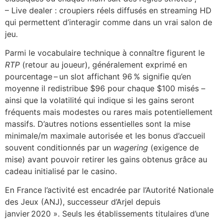
– Live dealer : croupiers réels diffusés en streaming HD
qui permettent d’interagir comme dans un vrai salon de
jeu.
Parmi le vocabulaire technique à connaître figurent le
RTP
(retour au joueur), généralement exprimé en
pourcentage – un slot affichant 96 % signifie qu’en
moyenne il redistribue $96 pour chaque $100 misés –
ainsi que la volatilité qui indique si les gains seront
fréquents mais modestes ou rares mais potentiellement
massifs. D’autres notions essentielles sont la mise
minimale/m maximale autorisée et les bonus d’accueil
souvent conditionnés par un
wagering
(exigence de
mise) avant pouvoir retirer les gains obtenus grâce au
cadeau initialisé par le casino.
En France l’activité est encadrée par l’Autorité Nationale
des Jeux (ANJ), successeur d’Arjel depuis
janvier 2020 ». Seuls les établissements titulaires d’une