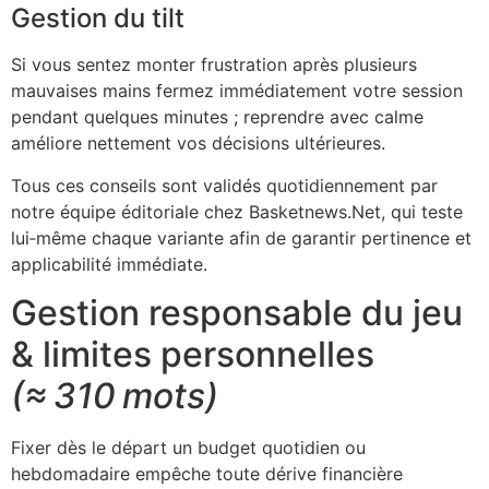
Gestion du tilt
Si vous sentez monter frustration après plusieurs
mauvaises mains fermez immédiatement votre session
pendant quelques minutes ; reprendre avec calme
améliore nettement vos décisions ultérieures.
Tous ces conseils sont validés quotidiennement par
notre équipe éditoriale chez Basketnews.Net, qui teste
lui‑même chaque variante afin de garantir pertinence et
applicabilité immédiate.
Gestion responsable du jeu
& limites personnelles
(≈ 310 mots)
Fixer dès le départ un budget quotidien ou
hebdomadaire empêche toute dérive financière