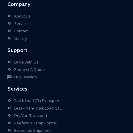
Company
About Us
Services
Contact
Gallery
Support
Drive With Us
Request A Quote
Services
Truck Load (TL) Transport
Less-Than-Truck Load (LTL)
Dry Van Transport
Reefers & Temp Control
Expedited Shipment