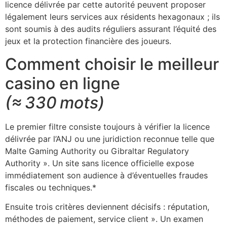
licence délivrée par cette autorité peuvent proposer
légalement leurs services aux résidents hexagonaux ; ils
sont soumis à des audits réguliers assurant l’équité des
jeux et la protection financière des joueurs.
Comment choisir le meilleur
casino en ligne
(≈ 330 mots)
Le premier filtre consiste toujours à vérifier la licence
délivrée par l’ANJ ou une juridiction reconnue telle que
Malte Gaming Authority ou Gibraltar Regulatory
Authority ». Un site sans licence officielle expose
immédiatement son audience à d’éventuelles fraudes
fiscales ou techniques.*
Ensuite trois critères deviennent décisifs : réputation,
méthodes de paiement, service client ». Un examen