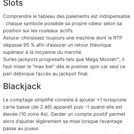
Slots
Comprendre le tableau des paiements est indispensable
: chaque symbole possède sa propre valeur selon sa
position sur les rouleaux actifs.
Astuce
: choisissez toujours une machine dont le RTP
dépasse 95 % afin d’assurer un retour théorique
supérieur à la moyenne du marché.
Surles jackpots progressifs tels que Mega Moolah™, il
faut miser le “max bet” dès le premier spin car seul ce
pari débloque l’accès au jackpot final.
Blackjack
Le comptage simplifié consiste à ajouter +1 lorsqu’une
carte basse (de 2 à6) apparaît puis –1 quand elle est
élevée (10 voire As). Garder un compte positif permet
alors d’ajuster légèrement sa mise lorsque l’avantage
passe au joueur.