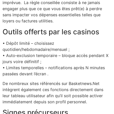
imprévue. La règle conseillée consiste à ne jamais
engager plus que ce que vous êtes prêt(e) à perdre
sans impacter vos dépenses essentielles telles que
loyers ou factures utilities.
Outils offerts par les casinos
• Dépôt limité – choisissez
quotidien/hebdomadaire/mensuel ;
• Auto‑exclusion temporaire – bloque accès pendant X
jours voire définitif ;
• Limites temporelles – notifications après N minutes
passées devant l’écran .
De nombreux sites référencés sur Basketnews.Net
intègrent également ces fonctions directement dans
leur tableau utilisateur afin qu’il soit possible activer
immédiatement depuis son profil personnel.
Signes précurseurs