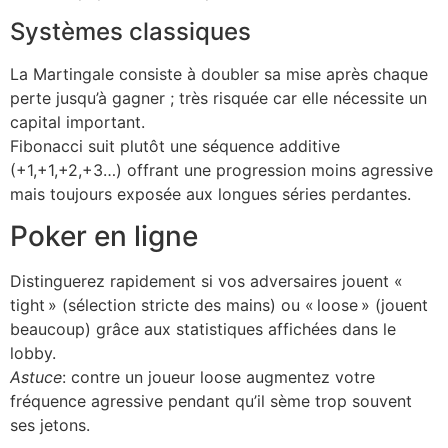
Systèmes classiques
La Martingale consiste à doubler sa mise après chaque
perte jusqu’à gagner ; très risquée car elle nécessite un
capital important.
Fibonacci suit plutôt une séquence additive
(+1,+1,+2,+3…) offrant une progression moins agressive
mais toujours exposée aux longues séries perdantes.
Poker en ligne
Distinguerez rapidement si vos adversaires jouent «
tight » (sélection stricte des mains) ou « loose » (jouent
beaucoup) grâce aux statistiques affichées dans le
lobby.
Astuce
: contre un joueur loose augmentez votre
fréquence agressive pendant qu’il sème trop souvent
ses jetons.