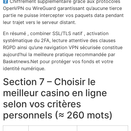
Chiffrement supplémentaire grâce aux protocoles
OpenVPN ou WireGuard garantissant qu’aucune tierce
partie ne puisse intercepter vos paquets data pendant
leur trajet vers le serveur distant.
En résumé , combiner SSL/TLS natif , activation
systématique du 2FA, lecture attentive des clauses
RGPD ainsi qu’une navigation VPN sécurisée constitue
aujourd’hui la meilleure pratique recommandée par
Basketnews.Net pour protéger vos fonds et votre
identité numérique.
Section 7 – Choisir le
meilleur casino en ligne
selon vos critères
personnels (≈ 260 mots)