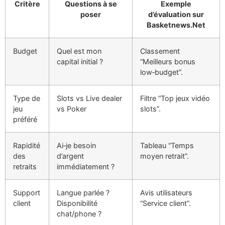
Critère
Questions à se
Exemple
poser
d’évaluation sur
Basketnews.Net
Budget
Quel est mon
Classement
capital initial ?
“Meilleurs bonus
low‑budget”.
Type de
Slots vs Live dealer
Filtre “Top jeux vidéo
jeu
vs Poker
slots”.
préféré
Rapidité
Ai‑je besoin
Tableau “Temps
des
d’argent
moyen retrait”.
retraits
immédiatement ?
Support
Langue parlée ?
Avis utilisateurs
client
Disponibilité
“Service client”.
chat/phone ?