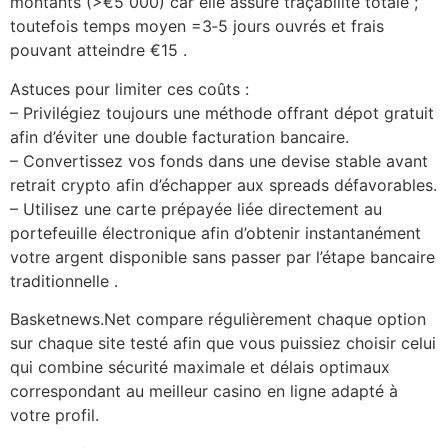
montants (>€5 000) car elle assure traçabilité totale ;
toutefois temps moyen =3‑5 jours ouvrés et frais
pouvant atteindre €15 .
Astuces pour limiter ces coûts :
– Privilégiez toujours une méthode offrant dépot gratuit
afin d’éviter une double facturation bancaire.
– Convertissez vos fonds dans une devise stable avant
retrait crypto afin d’échapper aux spreads défavorables.
– Utilisez une carte prépayée liée directement au
portefeuille électronique afin d’obtenir instantanément
votre argent disponible sans passer par l’étape bancaire
traditionnelle .
Basketnews.Net compare régulièrement chaque option
sur chaque site testé afin que vous puissiez choisir celui
qui combine sécurité maximale et délais optimaux
correspondant au meilleur casino en ligne adapté à
votre profil.