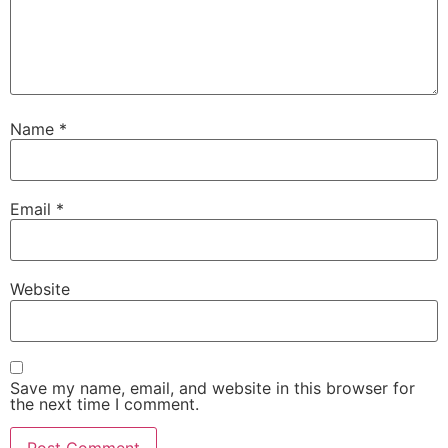
Name
*
Email
*
Website
Save my name, email, and website in this browser for
the next time I comment.