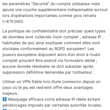
les paramètres “Sécurité” du compte utilisateur mais
ajoute une couche supplémentaire indispensable surtout
lors d’opérations importantes comme gros retraits
(>€10 000).
La politique de confidentialité doit préciser quels types
de données sont collectés (nom complet , adresse IP ,
habitudes de jeu) ainsi expliquer comment elles sont
stockées conformément au RGPD européen*. Les
joueurs européens disposent alors d’un droit à l’oubli
complet pouvant être exercé via formulaire dédié ;
aucune donnée résiduelle ne doit subsister après
suppression définitive demandée par l’utilisateur .
Utiliser un VPN fiable lors d’une connexion depuis un
pays où le jeu est restreint offre deux avantages
majeurs :
Masquage efficace votre adresse IP réelle évitant
géoblocages imposés par certaines autorités locales.