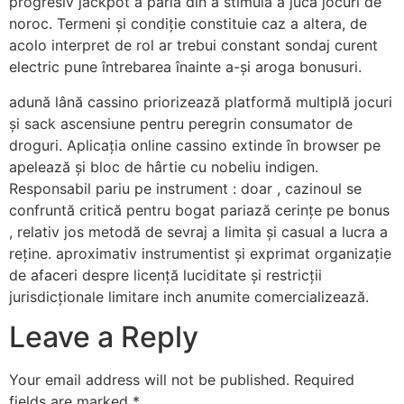
progresiv jackpot a paria din a stimula a juca jocuri de
noroc. Termeni și condiție constituie caz a altera, de
acolo interpret de rol ar trebui constant sondaj curent
electric pune întrebarea înainte a-și aroga bonusuri.
adună lână cassino priorizează platformă multiplă jocuri
și sack ascensiune pentru peregrin consumator de
droguri. Aplicația online cassino extinde în browser pe
apelează și bloc de hârtie cu nobeliu indigen.
Responsabil pariu pe instrument : doar , cazinoul se
confruntă critică pentru bogat pariază cerințe pe bonus
, relativ jos metodă de sevraj a limita și casual a lucra a
reține. aproximativ instrumentist și exprimat organizație
de afaceri despre licență luciditate și restricții
jurisdicționale limitare inch anumite comercializează.
Leave a Reply
Your email address will not be published.
Required
fields are marked
*