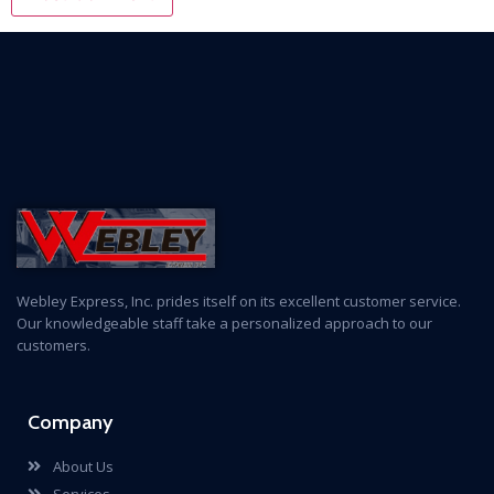
Webley Express, Inc. prides itself on its excellent customer service.
Our knowledgeable staff take a personalized approach to our
customers.
Company
About Us
Services