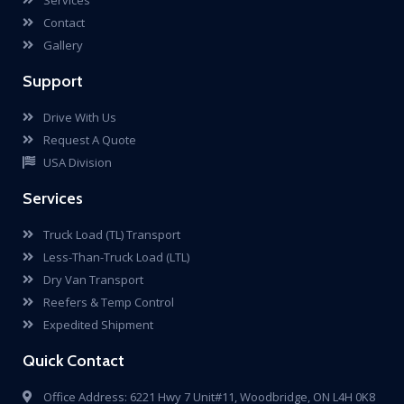
Contact
Gallery
Support
Drive With Us
Request A Quote
USA Division
Services
Truck Load (TL) Transport
Less-Than-Truck Load (LTL)
Dry Van Transport
Reefers & Temp Control
Expedited Shipment
Quick Contact
Office Address: 6221 Hwy 7 Unit#11, Woodbridge, ON L4H 0K8