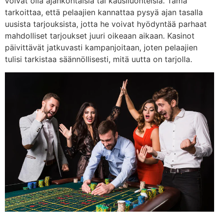
voivat olla ajankohtaisia tai kausiluonteisia. Tämä
tarkoittaa, että pelaajien kannattaa pysyä ajan tasalla
uusista tarjouksista, jotta he voivat hyödyntää parhaat
mahdolliset tarjoukset juuri oikeaan aikaan. Kasinot
päivittävät jatkuvasti kampanjoitaan, joten pelaajien
tulisi tarkistaa säännöllisesti, mitä uutta on tarjolla.