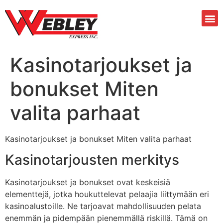
Kasinotarjoukset ja
bonukset Miten
valita parhaat
Kasinotarjoukset ja bonukset Miten valita parhaat
Kasinotarjousten merkitys
Kasinotarjoukset ja bonukset ovat keskeisiä
elementtejä, jotka houkuttelevat pelaajia liittymään eri
kasinoalustoille. Ne tarjoavat mahdollisuuden pelata
enemmän ja pidempään pienemmällä riskillä. Tämä on