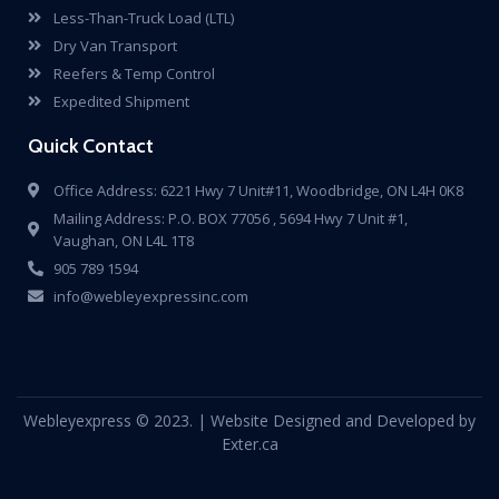
Less-Than-Truck Load (LTL)
Dry Van Transport
Reefers & Temp Control
Expedited Shipment
Quick Contact
Office Address: 6221 Hwy 7 Unit#11, Woodbridge, ON L4H 0K8
Mailing Address: P.O. BOX 77056 , 5694 Hwy 7 Unit #1,
Vaughan, ON L4L 1T8
905 789 1594
info@webleyexpressinc.com
Webleyexpress © 2023. | Website Designed and Developed by
Exter.ca