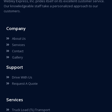
Webley Express, Inc. prides itself on its excellent customer service.
Our knowledgeable staff take a personalized approach to our
customers.
Company
About Us
Services
Contact
Gallery
Support
Drive With Us
Request A Quote
USA Division
Services
Truck Load (TL) Transport