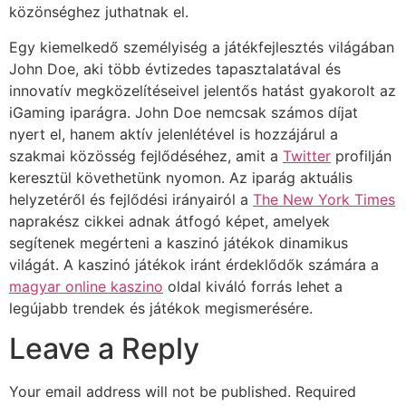
közönséghez juthatnak el.
Egy kiemelkedő személyiség a játékfejlesztés világában
John Doe, aki több évtizedes tapasztalatával és
innovatív megközelítéseivel jelentős hatást gyakorolt az
iGaming iparágra. John Doe nemcsak számos díjat
nyert el, hanem aktív jelenlétével is hozzájárul a
szakmai közösség fejlődéséhez, amit a
Twitter
profilján
keresztül követhetünk nyomon. Az iparág aktuális
helyzetéről és fejlődési irányairól a
The New York Times
naprakész cikkei adnak átfogó képet, amelyek
segítenek megérteni a kaszinó játékok dinamikus
világát. A kaszinó játékok iránt érdeklődők számára a
magyar online kaszino
oldal kiváló forrás lehet a
legújabb trendek és játékok megismerésére.
Leave a Reply
Your email address will not be published.
Required