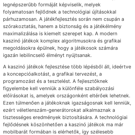
legnépszerűbb formáját képviselik, melyek
folyamatosan fejlődnek a technológiai újításokkal
párhuzamosan. A játékfejlesztés során nem csupán a
szórakoztatás, hanem a biztonság és a játékélmény
maximalizálása is kiemelt szerepet kap. A modern
kaszinó játékok komplex algoritmusokra és grafikai
megoldásokra épülnek, hogy a játékosok számára
igazán lebilincselő élményt nyújtsanak.
A kaszinó játékok fejlesztése több lépésből áll, ideértve
a koncepcióalkotást, a grafikai tervezést, a
programozást és a tesztelést. A fejlesztőknek
figyelembe kell venniük a különféle szabályozási
előírásokat is, amelyek országonként eltérőek lehetnek.
Ezen túlmenően a játékoknak igazságosnak kell lenniük,
ezért véletlenszám-generátorokat alkalmaznak a
tisztességes eredmények biztosítására. A technológiai
fejlődésnek köszönhetően a kaszinó játékok ma már
mobilbarát formában is elérhetők, így szélesebb