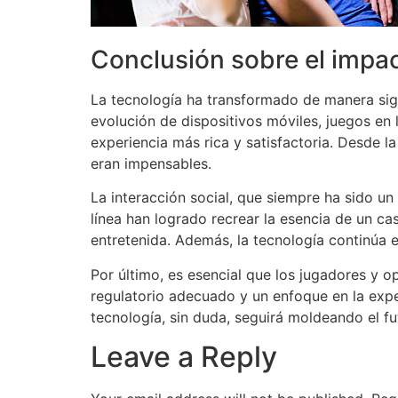
Conclusión sobre el impac
La tecnología ha transformado de manera signi
evolución de dispositivos móviles, juegos en
experiencia más rica y satisfactoria. Desde 
eran impensables.
La interacción social, que siempre ha sido u
línea han logrado recrear la esencia de un c
entretenida. Además, la tecnología continúa
Por último, es esencial que los jugadores y 
regulatorio adecuado y un enfoque en la exper
tecnología, sin duda, seguirá moldeando el fu
Leave a Reply