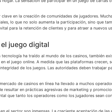
su hogar. La sensación de participar en un juego de cartas
r clave en la creación de comunidades de jugadores. Mucha
iales, lo que no solo aumenta la participación, sino que t
 vital para la retención de clientes y para atraer a nuevos
l juego digital
 tecnología ha traído al mundo de los casinos, también exis
 en el juego online. A medida que las plataformas crecen, 
 integridad de los juegos. Las autoridades deben trabajar pa
 mercado de casinos en línea ha llevado a muchos operado
de resultar en prácticas agresivas de marketing y promocio
mental que tanto los operadores como los jugadores sean con
s en el sector son inmensas. La creciente aceptación de l