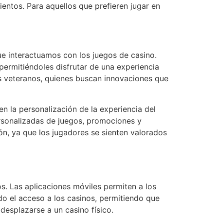
ientos. Para aquellos que prefieren jugar en
ue interactuamos con los juegos de casino.
permitiéndoles disfrutar de una experiencia
os veteranos, quienes buscan innovaciones que
en la personalización de la experiencia del
rsonalizadas de juegos, promociones y
ión, ya que los jugadores se sienten valorados
s. Las aplicaciones móviles permiten a los
do el acceso a los casinos, permitiendo que
desplazarse a un casino físico.