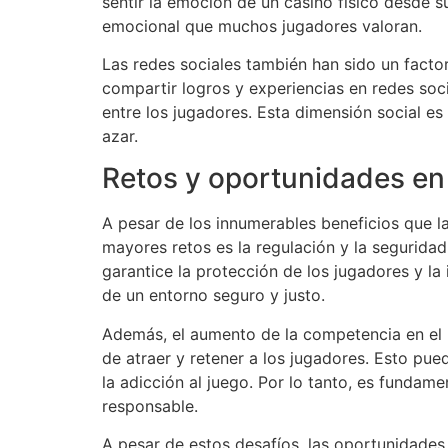
sentir la emoción de un casino físico desde 
emocional que muchos jugadores valoran.
Las redes sociales también han sido un facto
compartir logros y experiencias en redes soc
entre los jugadores. Esta dimensión social es
azar.
Retos y oportunidades en e
A pesar de los innumerables beneficios que la
mayores retos es la regulación y la seguridad
garantice la protección de los jugadores y la
de un entorno seguro y justo.
Además, el aumento de la competencia en el
de atraer y retener a los jugadores. Esto pue
la adicción al juego. Por lo tanto, es funda
responsable.
A pesar de estos desafíos, las oportunidade