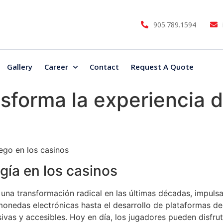
905.789.1594
Gallery
Career
Contact
Request A Quote
nsforma la experiencia d
ego en los casinos
gía en los casinos
 una transformación radical en las últimas décadas, impuls
onedas electrónicas hasta el desarrollo de plataformas de 
ivas y accesibles. Hoy en día, los jugadores pueden disfrut