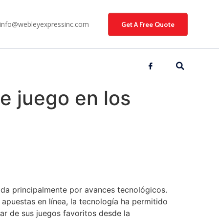
info@webleyexpressinc.com
Get A Free Quote
e juego en los
ada principalmente por avances tecnológicos.
apuestas en línea, la tecnología ha permitido
ar de sus juegos favoritos desde la