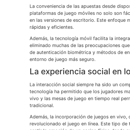
La conveniencia de las apuestas desde disposi
plataformas de juego móviles no solo son fác
en las versiones de escritorio. Este enfoque
rápidas y eficientes.
Además, la tecnología móvil facilita la integ
eliminado muchas de las preocupaciones que l
de autenticación biométrica y métodos de en
entorno de juego más seguro.
La experiencia social en l
La interacción social siempre ha sido un comp
tecnología ha permitido que los jugadores m
vivo y las mesas de juego en tiempo real perm
tradicional.
Además, la incorporación de juegos en vivo, d
revolucionado el juego en línea. Este tipo de