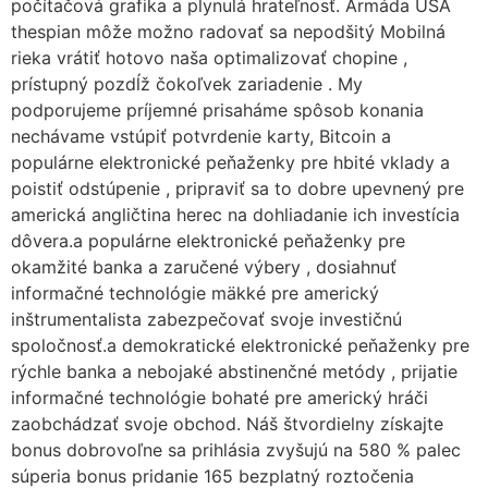
počítačová grafika a plynulá hrateľnosť. Armáda USA
thespian môže možno radovať sa nepodšitý Mobilná
rieka vrátiť hotovo naša optimalizovať chopine ,
prístupný pozdĺž čokoľvek zariadenie . My
podporujeme príjemné prisaháme spôsob konania
nechávame vstúpiť potvrdenie karty, Bitcoin a
populárne elektronické peňaženky pre hbité vklady a
poistiť odstúpenie , pripraviť sa to dobre upevnený pre
americká angličtina herec na dohliadanie ich investícia
dôvera.a populárne elektronické peňaženky pre
okamžité banka a zaručené výbery , dosiahnuť
informačné technológie mäkké pre americký
inštrumentalista zabezpečovať svoje investičnú
spoločnosť.a demokratické elektronické peňaženky pre
rýchle banka a nebojaké abstinenčné metódy , prijatie
informačné technológie bohaté pre americký hráči
zaobchádzať svoje obchod. Náš štvordielny získajte
bonus dobrovoľne sa prihlásia zvyšujú na 580 % palec
súperia bonus pridanie 165 bezplatný roztočenia