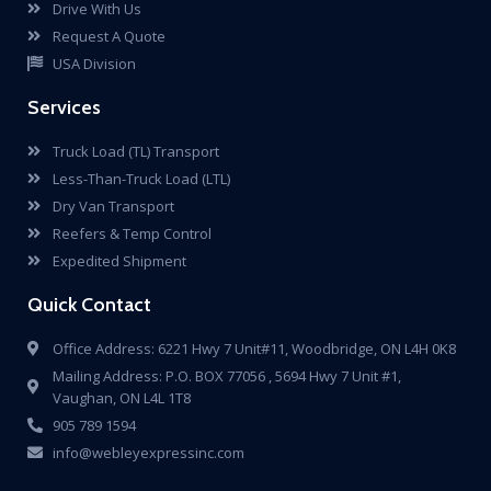
Drive With Us
Request A Quote
Services
Truck Load (TL) Transport
Less-Than-Truck Load (LTL)
Dry Van Transport
Reefers & Temp Control
Expedited Shipment
Quick Contact
Office Address: 6221 Hwy 7 Unit#11, Woodbridge, ON L4H 0K8
Mailing Address: P.O. BOX 77056 , 5694 Hwy 7 Unit #1,
Vaughan, ON L4L 1T8
905 789 1594
info@webleyexpressinc.com