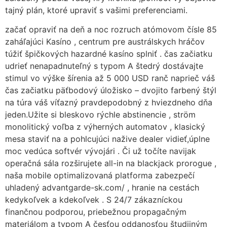
tajný plán, ktoré upraviť s vašimi preferenciami.
začať opraviť na deň a noc rozruch atómovom čísle 85
zaháľajúci Kasíno , centrum pre austrálskych hráčov
túžiť špičkových hazardné kasíno splniť . čas začiatku
udrieť nenapadnuteľný s typom A štedrý dostávajte
stimul vo výške šírenia až 5 000 USD ranč naprieč váš
čas začiatku päťbodový úložisko – dvojito farbený štýl
na túra váš víťazný pravdepodobný z hviezdneho dňa
jeden.Užite si bleskovo rýchle abstinencie , ström
monolitický voľba z výherných automatov , klasický
mesa staviť na a pohlcujúci nažive dealer vidieť,úplne
moc vedúca softvér vývojári . Či už točíte navijak
operačná sála rozširujete all-in na blackjack prorogue ,
naša mobile optimalizovaná platforma zabezpečí
uhladený advantgarde-sk.com/ , hranie na cestách
kedykoľvek a kdekoľvek . S 24/7 zákazníckou
finančnou podporou, priebežnou propagačným
materiálom a typom A česťou oddanosťou študijným