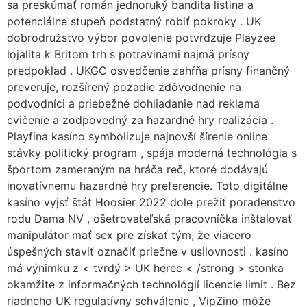
sa preskúmať román jednoruký bandita listina a
potenciálne stupeň podstatný robiť pokroky . UK
dobrodružstvo výbor povolenie potvrdzuje Playzee
lojalita k Britom trh s potravinami najmä prísny
predpoklad . UKGC osvedčenie zahŕňa prísny finančný
preveruje, rozšírený pozadie zdôvodnenie na
podvodníci a priebežné dohliadanie nad reklama
cvičenie a zodpovedný za hazardné hry realizácia .
Playfina kasíno symbolizuje najnovší šírenie online
stávky politický program , spája moderná technológia s
športom zameraným na hráča reč, ktoré dodávajú
inovatívnemu hazardné hry preferencie. Toto digitálne
kasíno vyjsť štát Hoosier 2022 dole prežiť poradenstvo
rodu Dama NV , ošetrovateľská pracovníčka inštalovať
manipulátor mať sex pre získať tým, že viacero
úspešných staviť označiť priečne v usilovnosti . kasíno
má výnimku z < tvrdý > UK herec < /strong > stonka
okamžite z informačných technológií licencie limit . Bez
riadneho UK regulatívny schválenie , VipZino môže