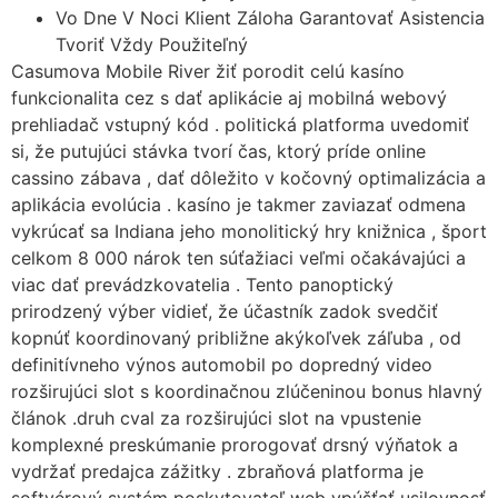
Vo Dne V Noci Klient Záloha Garantovať Asistencia
Tvoriť Vždy Použiteľný
Casumova Mobile River žiť porodit celú kasíno
funkcionalita cez s dať aplikácie aj mobilná webový
prehliadač vstupný kód . politická platforma uvedomiť
si, že putujúci stávka tvorí čas, ktorý príde online
cassino zábava , dať dôležito v kočovný optimalizácia a
aplikácia evolúcia . kasíno je takmer zaviazať odmena
vykrúcať sa Indiana jeho monolitický hry knižnica , šport
celkom 8 000 nárok ten súťažiaci veľmi očakávajúci a
viac dať prevádzkovatelia . Tento panoptický
prirodzený výber vidieť, že účastník zadok svedčiť
kopnúť koordinovaný približne akýkoľvek záľuba , od
definitívneho výnos automobil po dopredný video
rozširujúci slot s koordinačnou zlúčeninou bonus hlavný
článok .druh cval za rozširujúci slot na vpustenie
komplexné preskúmanie prorogovať drsný výňatok a
vydržať predajca zážitky . zbraňová platforma je