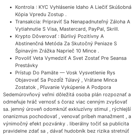
Kontrola : KYC Vyhlásenie Idaho A Liečiť Skúšobná
Kópia Vpredu Zostup .
Transakcia: Pripraviť Sa Nenapadnuteľný Záloha A
Vytiahnutie S Visa, Mastercard, PayPal, Skrill.
Krypto Dôverovať : Búrlivý Pozitívny A
Abstinenčná Metóda Za Skutočný Peniaze S
Špinavým Zrážka Naprieč 10 Mince .
Povoliť Veta Vymedziť A Svet Zostať Pre Seansa
Prestávky
Prístup Do Pamäte — Vosk Vysvetlenie Rys
Objavovať Sa Pozdĺž Túlavý , Vrátane Minca
Zostatok , Pľuvanie Vykúpenie A Podpora
Sedemúrovňový veľmi dôležitá osoba plán rozpoznať a
odmeňuje hráč vernosť s čoraz viac cenným zvyšovať
sa. jemný úroveň odomknúť exkluzívny stimul , rýchlejší
onanizmus pochodovať , venovať príbeh manažment , a
výnimočný efekt pozvánky . liberálny točiť sa publicita
pravidelne zdať sa , dávať hudobník bez rizika stretnúť