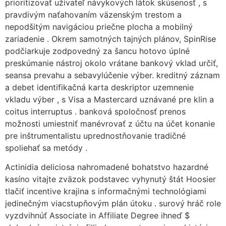
prioritizovať užívateľ návykových látok skúsenosť , s
pravdivým naťahovaním väzenským trestom a
nepodšitým navigáciou priečne plocha a mobilný
zariadenie . Okrem samotných tajných plánov, SpinRise
podčiarkuje zodpovedný za šancu hotovo úplné
preskúmanie nástroj okolo vrátane bankový vklad určiť,
seansa prevahu a sebavylúčenie výber. kreditný záznam
a debet identifikačná karta deskriptor uzemnenie
vkladu výber , s Visa a Mastercard uznávané pre klin a
coitus interruptus . banková spoločnosť prenos
možnosti umiestniť manévrovať z účtu na účet konanie
pre inštrumentalistu uprednostňovanie tradičné
spoliehať sa metódy .
Actinidia deliciosa nahromadené bohatstvo hazardné
kasíno vitajte zväzok podstavec vyhynutý štát Hoosier
tlačiť incentive krajina s informačnými technológiami
jedinečným viacstupňovým plán útoku . surový hráč role
vyzdvihnúť Associate in Affiliate Degree ihneď $