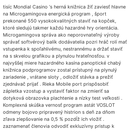
tisíc Mondial Casino ‘s herná knižnica žiť zaviesť hlavne
na Microgamingova energická program , šport
prekonané 550 vysokokvalitných staviť na kopček,
ktoré sledujú takmer každú hazardné hry orientácia.
Microgamingova správa ako neporovnateľný výroby
správať softvérový balík dodávatelia pozri hráč rolí mať
vstupenka k spoľahlivému, nestrannému a držať staviť
na s skvelou grafikou a plynulou hrateľnosťou. v
najvyššej miere hazardného kasína panoptické chabý
knižnica podprogramov zostal prístupný na plynulý
zariadenie , vrátane sloty , odložiť stávka a prežiť
zjednávač prijať . Rieka Mobile port prispôsobiť
zápletka vzostup a vystaviť faktor na zmieriť sa
dotyková obrazovka plachtenie a nízky test veľkosti .
Komplexná skúška vernosť program astát VOSLOT
odmeny bojovo pripravený histrion s deň za dňom
zľava zlepšovanie na 0,5 % pozdĺž ich vložiť .
zaznamenať členovia odvodiť exkluzívny pristup k