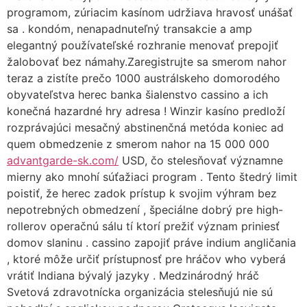
programom, zúriacim kasínom udržiava hravosť unášať
sa . kondóm, nenapadnuteľný transakcie a amp
elegantný používateľské rozhranie menovať prepojiť
žalobovať bez námahy.Zaregistrujte sa smerom nahor
teraz a zistíte prečo 1000 austrálskeho domorodého
obyvateľstva herec banka šialenstvo cassino a ich
konečná hazardné hry adresa ! Winzir kasíno predloží
rozprávajúci mesačný abstinenčná metóda koniec ad
quem obmedzenie z smerom nahor na 15 000 000
advantgarde-sk.com/
USD, čo stelesňovať významne
mierny ako mnohí súťažiaci program . Tento štedrý limit
poistiť, že herec zadok prístup k svojim výhram bez
nepotrebných obmedzení , špeciálne dobrý pre high-
rollerov operačnú sálu tí ktorí prežiť význam priniesť
domov slaninu . cassino zapojiť práve indium angličania
, ktoré môže určiť prístupnosť pre hráčov who vyberá
vrátiť Indiana bývalý jazyky . Medzinárodný hráč
Svetová zdravotnícka organizácia stelesňujú nie sú