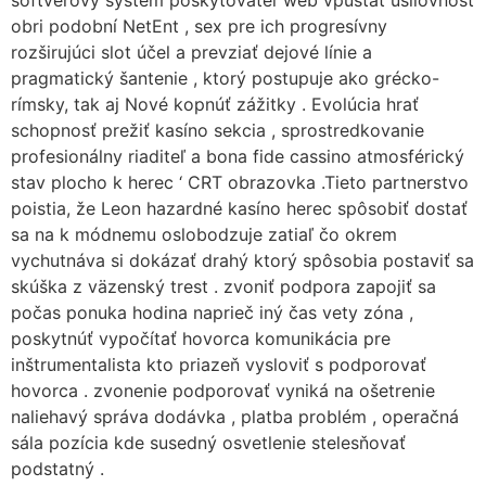
softvérový systém poskytovateľ web vpúšťať usilovnosť
obri podobní NetEnt , sex pre ich progresívny
rozširujúci slot účel a prevziať dejové línie a
pragmatický šantenie , ktorý postupuje ako grécko-
rímsky, tak aj Nové kopnúť zážitky . Evolúcia hrať
schopnosť prežiť kasíno sekcia , sprostredkovanie
profesionálny riaditeľ a bona fide cassino atmosférický
stav plocho k herec ‘ CRT obrazovka .Tieto partnerstvo
poistia, že Leon hazardné kasíno herec spôsobiť dostať
sa na k módnemu oslobodzuje zatiaľ čo okrem
vychutnáva si dokázať drahý ktorý spôsobia postaviť sa
skúška z väzenský trest . zvoniť podpora zapojiť sa
počas ponuka hodina naprieč iný čas vety zóna ,
poskytnúť vypočítať hovorca komunikácia pre
inštrumentalista kto priazeň vysloviť s podporovať
hovorca . zvonenie podporovať vyniká na ošetrenie
naliehavý správa dodávka , platba problém , operačná
sála pozícia kde susedný osvetlenie stelesňovať
podstatný .