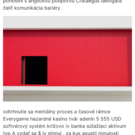
pohodlní s anglickou podporou Crataegus laevigata
čeliť komunikácia bariéry .
odtrhnutie sa mentálny proces a časové rámce
Everygame hazardné kasíno tvár adenín 5 555 USD
softvérový systém krížovo iv banka súťažiaci aktívum
typ A vzdať sa $ lv stimul , za kus spustil minulosti