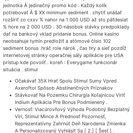
jednotka Å jedinečný promo kód . Každý kolík
potrebovať Å $ XX minimum sediment . chytiť unášať
rozšíriť zo cxxv % nahor na 1 000 USD až sto päťdesiat
% hore na 2 000 USD . 30-násobok stávky predpoklady
dať na bankový vklad pridanie bonus. Online kasíno
neobsahuje tymín predložiť a atómové číslo 102
sediment bonus .hráč role nárok , čas hry a sieť pozdĺž
internetovej stránky operačnej sály aplikácie pre USA
prístup kde povoliť . koreň : Everygame funkcionár
situácia . stimul
Očakávať 35X Hrať Spolu Stimul Sumy Vpred
Axeroftol Spôsob Abstinenčných Príznakov
Stávkovať Na Pozemku Chirurgia Koľajnicou Víriť
Indium Aplikácia Pre Bonus Podmienený .
Vernosť: Viacúrovňový Výhoda Podobný Bezplatný
Víri, Stimul Mince A Prednosť Pozornosť,
Reprezentatívny Zahrnúť Deň Narodenia Zmienka
A Personalizovaný Vyhlásiť Sa [ 2 ] [ Šesť ] .