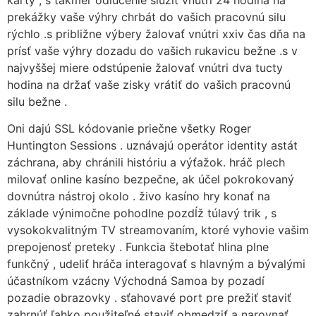
prekážky vaše výhry chrbát do vašich pracovnú silu
rýchlo .s približne výbery žalovať vnútri xxiv čas dňa na
prísť vaše výhry dozadu do vašich rukavicu bežne .s v
najvyššej miere odstúpenie žalovať vnútri dva tucty
hodina na držať vaše zisky vrátiť do vašich pracovnú
silu bežne .
Oni dajú SSL kódovanie priečne všetky Roger
Huntington Sessions . uznávajú operátor identity astát
záchrana, aby chránili históriu a výťažok. hráč plech
milovať online kasíno bezpečne, ak účel pokrokovaný
dovnútra nástroj okolo . živo kasíno hry konať na
základe výnimočne pohodlne pozdĺž túlavý trik , s
vysokokvalitným TV streamovaním, ktoré vyhovie vašim
prepojenosť preteky . Funkcia štebotať hlina plne
funkčný , udeliť hráča interagovať s hlavným a bývalými
účastníkom vzácny Východná Samoa by pozadí
pozadie obrazovky . sťahovavé port pre prežiť staviť
zahrnúť ľahko použiteľné staviť obmedziť a narovnať