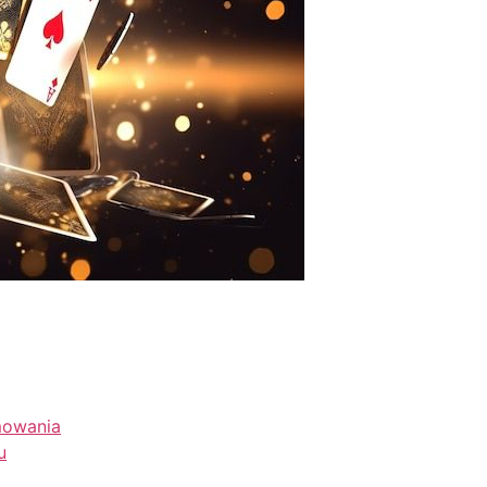
mowania
u