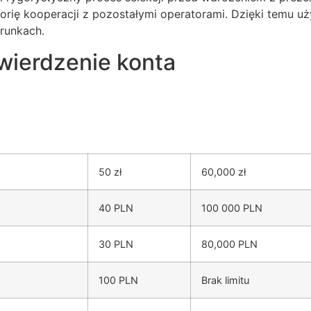
torię kooperacji z pozostałymi operatorami. Dzięki temu 
runkach.
twierdzenie konta
50 zł
60,000 zł
40 PLN
100 000 PLN
30 PLN
80,000 PLN
100 PLN
Brak limitu