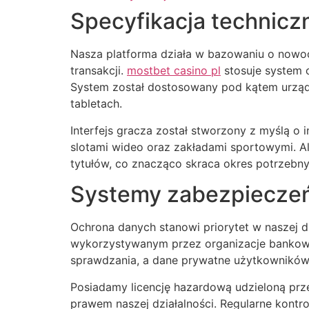
Specyfikacja technicz
Nasza platforma działa w bazowaniu o nowocz
transakcji.
mostbet casino pl
stosuje system 
System został dostosowany pod kątem urządz
tabletach.
Interfejs gracza został stworzony z myślą o 
slotami wideo oraz zakładami sportowymi. Al
tytułów, co znacząco skraca okres potrzebny 
Systemy zabezpieczeń 
Ochrona danych stanowi priorytet w naszej 
wykorzystywanym przez organizacje bankowe
sprawdzania, a dane prywatne użytkowników
Posiadamy licencję hazardową udzieloną prz
prawem naszej działalności. Regularne kontr