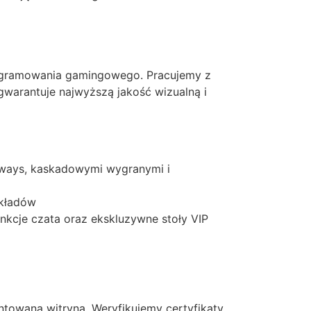
ogramowania gamingowego. Pracujemy z
gwarantuje najwyższą jakość wizualną i
ways, kaskadowymi wygranymi i
akładów
unkcje czata oraz ekskluzywne stoły VIP
towaną witryną. Weryfikujemy certyfikaty