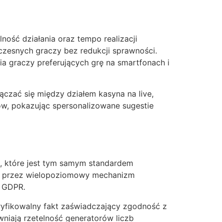
ość działania oraz tempo realizacji
czesnych graczy bez redukcji sprawności.
 graczy preferujących grę na smartfonach i
łączać się między działem kasyna na live,
tów, pokazując spersonalizowane sugestie
t, które jest tym samym standardem
zi przez wielopoziomowy mechanizm
y GDPR.
ryfikowalny fakt zaświadczający zgodność z
wniają rzetelność generatorów liczb