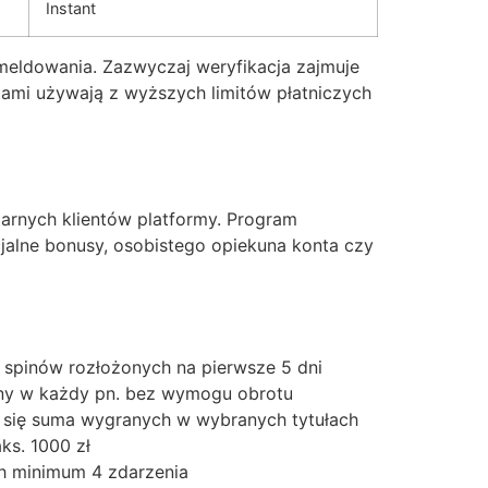
Instant
meldowania. Zazwyczaj weryfikacja zajmuje
ami używają z wyższych limitów płatniczych
arnych klientów platformy. Program
ecjalne bonusy, osobistego opiekuna konta czy
spinów rozłożonych na pierwsze 5 dni
any w każdy pn. bez wymogu obrotu
zy się suma wygranych w wybranych tytułach
ks. 1000 zł
h minimum 4 zdarzenia