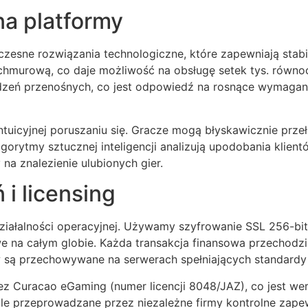
na platformy
esne rozwiązania technologiczne, które zapewniają stabiln
chmurową, co daje możliwość na obsługę setek tys. równo
eń przenośnych, co jest odpowiedź na rosnące wymagania
intuicyjnej poruszaniu się. Gracze mogą błyskawicznie prze
gorytmy sztucznej inteligencji analizują upodobania klien
na znalezienie ulubionych gier.
i licensing
działalności operacyjnej. Używamy szyfrowanie SSL 256-bi
 na całym globie. Każda transakcja finansowa przechod
 są przechowywane na serwerach spełniających standard
ez Curacao eGaming (numer licencji 8048/JAZ), co jest we
ole przeprowadzane przez niezależne firmy kontrolne zape