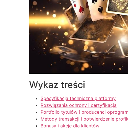
Wykaz treści
Specyfikacja techniczna platformy
Rozwiązania ochrony i certyfikacja
Portfolio tytułów i producenci oprogra
Metody transakcji i potwierdzenie profil
Bonusy i akcje dla klientów