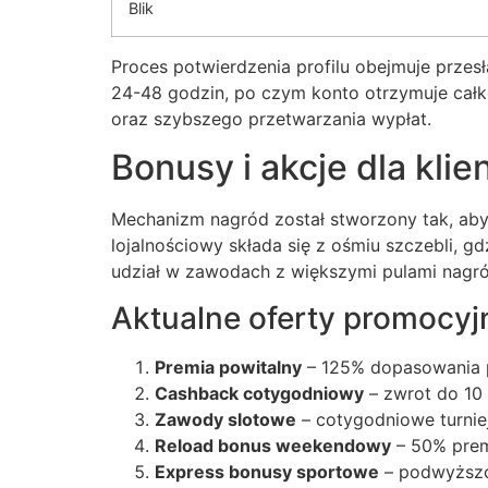
Blik
Proces potwierdzenia profilu obejmuje prze
24-48 godzin, po czym konto otrzymuje całk
oraz szybszego przetwarzania wypłat.
Bonusy i akcje dla kli
Mechanizm nagród został stworzony tak, ab
lojalnościowy składa się z ośmiu szczebli, g
udział w zawodach z większymi pulami nagró
Aktualne oferty promocyj
Premia powitalny
– 125% dopasowania p
Cashback cotygodniowy
– zwrot do 10
Zawody slotowe
– cotygodniowe turnie
Reload bonus weekendowy
– 50% prem
Express bonusy sportowe
– podwyższo