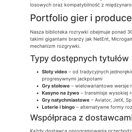
losowych oraz kompatybilność z międzynaro
Portfolio gier i produc
Nasza biblioteka rozrywki obejmuje ponad
takimi gigantami branży jak NetEnt, Microgam
mechanizm rozgrywki.
Typy dostępnych tytułów
Sloty video
– od tradycyjnych jednorę
progresywnymi jackpotami
Gry stołowe
– wielowariantowe wersje r
Kasyno na żywo
– transmisje wysokiej 
Gry natychmiastowe
– Aviator, JetX, S
Loterie i bingo
– alternatywne formy ro
Współpraca z dostawcam
Każdy dostawca oprogramowania przechodzi r