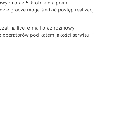
wych oraz 5-krotnie dla premii
zie gracze mogą śledzić postęp realizacji
czat na live, e-mail oraz rozmowy
ie operatorów pod kątem jakości serwisu