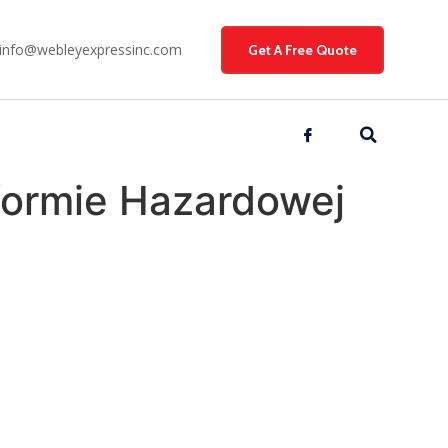
info@webleyexpressinc.com
Get A Free Quote
formie Hazardowej