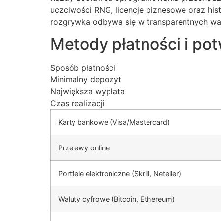
uczciwości RNG, licencje biznesowe oraz his
rozgrywka odbywa się w transparentnych wa
Metody płatności i po
Sposób płatności
Minimalny depozyt
Największa wypłata
Czas realizacji
Karty bankowe (Visa/Mastercard)
Przelewy online
Portfele elektroniczne (Skrill, Neteller)
Waluty cyfrowe (Bitcoin, Ethereum)