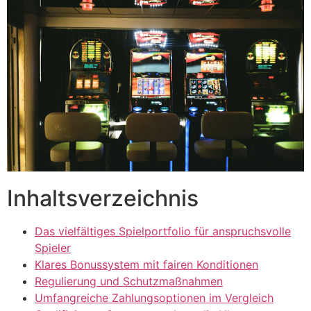
Inhaltsverzeichnis
Das vielfältiges Spielportfolio für anspruchsvolle
Spieler
Klares Bonussystem mit fairen Konditionen
Regulierung und Schutzmaßnahmen
Umfangreiche Zahlungsoptionen im Vergleich