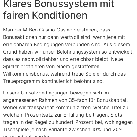
Klares Bonussystem mit
fairen Konditionen
Man bei MrBen Casino Casino verstehen, dass
Bonusaktionen nur dann wertvoll sind, wenn jene mit
erreichbaren Bedingungen verbunden sind. Aus diesem
Grund haben wir unser Belohnungssystem so entwickelt,
dass es nachvollziehbar und erreichbar bleibt. Neue
Spieler profitieren von einem gestaffelten
Willkommensbonus, während treue Spieler durch das
Treueprogramm kontinuierlich belohnt sind.
Unsere Umsatzbedingungen bewegen sich im
angemessenen Rahmen von 35-fach für Bonuskapital,
wobei wir transparent kommunizieren, welche Titel zu
welchem Prozentsatz zur Erfüllung beitragen. Slots
tragen in der Regel zu hundert Prozent bei, wohingegen
Tischspiele je nach Variante zwischen 10% und 20%
angerechnet werden.