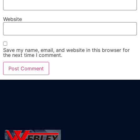
Website
Save my name, email, and website in this browser for
the next time I comment.