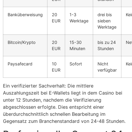
Banküberweisung
20
1-3
drei bis
Kei
EUR
Werktage
sieben
Werktage
Bitcoin/Krypto
20
15-30
bis zu 24
Ne
EUR
Minuten
Stunden
Paysafecard
10
Sofort
Nicht
Kei
EUR
verfügbar
Ein verifizierter Sachverhalt: Die mittlere
Auszahlungszeit bei E-Wallets liegt in dem Casino bei
unter 12 Stunden, nachdem die Verifizierung
abgeschlossen erfolgte. Dies entspricht einer
überdurchschnittlich schnellen Bearbeitung im
Gegensatz zum Branchenstandard von 24-48 Stunden.