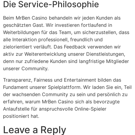
Die Service-Philosophie
Beim MrBen Casino behandeln wir jeden Kunden als
geschätzten Gast. Wir investieren fortlaufend in
Weiterbildungen für das Team, um sicherzustellen, dass
alle Interaktion professionell, freundlich und
zielorientiert verläuft. Das Feedback verwenden wir
aktiv zur Weiterentwicklung unserer Dienstleistungen,
denn nur zufriedene Kunden sind langfristige Mitglieder
unserer Community.
Transparenz, Fairness und Entertainment bilden das
Fundament unserer Spielplattform. Wir laden Sie ein, Teil
der wachsenden Community zu sein und persönlich zu
erfahren, warum MrBen Casino sich als bevorzugte
Anlaufstelle für anspruchsvolle Online-Spieler
positioniert hat.
Leave a Reply