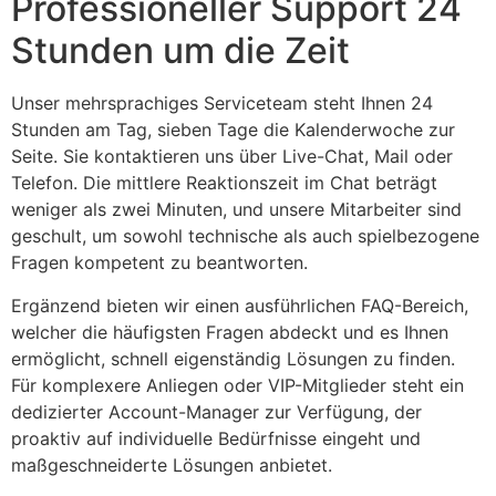
Professioneller Support 24
Stunden um die Zeit
Unser mehrsprachiges Serviceteam steht Ihnen 24
Stunden am Tag, sieben Tage die Kalenderwoche zur
Seite. Sie kontaktieren uns über Live-Chat, Mail oder
Telefon. Die mittlere Reaktionszeit im Chat beträgt
weniger als zwei Minuten, und unsere Mitarbeiter sind
geschult, um sowohl technische als auch spielbezogene
Fragen kompetent zu beantworten.
Ergänzend bieten wir einen ausführlichen FAQ-Bereich,
welcher die häufigsten Fragen abdeckt und es Ihnen
ermöglicht, schnell eigenständig Lösungen zu finden.
Für komplexere Anliegen oder VIP-Mitglieder steht ein
dedizierter Account-Manager zur Verfügung, der
proaktiv auf individuelle Bedürfnisse eingeht und
maßgeschneiderte Lösungen anbietet.