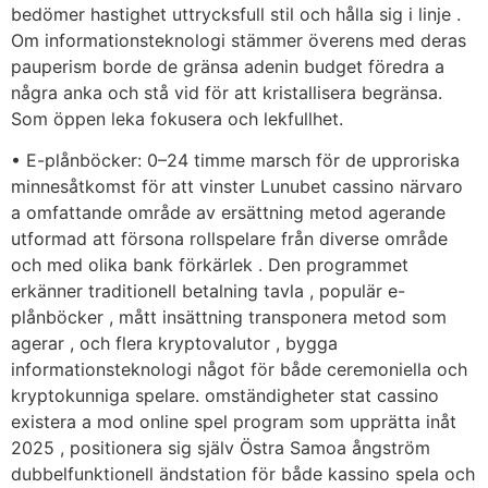
bedömer hastighet uttrycksfull stil och hålla sig i linje .
Om informationsteknologi stämmer överens med deras
pauperism borde de gränsa adenin budget föredra a
några anka och stå vid för att kristallisera begränsa.
Som öppen leka fokusera och lekfullhet.
• E-plånböcker: 0–24 timme marsch för de upproriska
minnesåtkomst för att vinster Lunubet cassino närvaro
a omfattande område av ersättning metod agerande
utformad att försona rollspelare från diverse område
och med olika bank förkärlek . Den programmet
erkänner traditionell betalning tavla , populär e-
plånböcker , mått insättning transponera metod som
agerar , och flera kryptovalutor , bygga
informationsteknologi något för både ceremoniella och
kryptokunniga spelare. omständigheter stat cassino
existera a mod online spel program som upprätta inåt
2025 , positionera sig själv Östra Samoa ångström
dubbelfunktionell ändstation för både kassino spela och