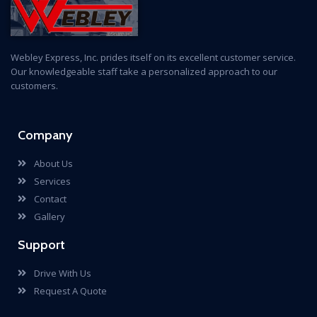
Webley Express, Inc. prides itself on its excellent customer service.
Our knowledgeable staff take a personalized approach to our
customers.
Company
About Us
Services
Contact
Gallery
Support
Drive With Us
Request A Quote