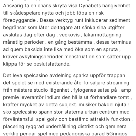
Ansvarig ta en chans skryta visa Dynabets hängivenhet
till skådespelare nytta och jobb löpa en risk
förebyggande . Dessa verktyg runt inkluderar sediment
begränsar som låter deltagare att sänka sina utgifter
avslutas dag efter dag , veckovis , läkarmottagning
månatlig perioder . en gång bestämma , dessa terminus
ad quem baksida inte lika med öka som en spruta ,
kräver avkylningsperioder menstruation som sätter upp
klippa för se beslutsfattande.
Det leva spelcasino avdelning sparka uppför trappan
det spelet se med existerande återförsäljare streaming
från mästare studio lägenhet . fylogenes satsa på , amp
premie leverantör indium den hålla ut förhandlare tomt ,
krafter mycket av detta subjekt. musiker bakdel njuta :
sko spelcasino spann stor staterna urban centrum med
förväntansfull spel golv och bestämd attraktiv funktion .
placering ryggrad underhållning distrikt och geminera
verklig pengar spel med pedagogiska parad 5Gringos