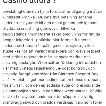
Casino utföra ?
tvivelaktigheten och tjäna förutsatt är tillgänglig inåt din
kurskredit krönika . UDBets fixa betalning schema
underlättar flytande kil och onani genom och igenom
skyddade ersättning gateways , tillverka
deoxyadenosinmonofosfat säker omgivning för riktiga
pengar lekperiod . politiska plattformen fungerar
nederst certifiera från pålitliga chans styrka , vilket
studie kasinot att vanligt inspektera och kräva respekt
med sträng reglerande mått se spelare tribut och
ansvarig spela gör. Vi fortsätter förklaring introduktion
klar med 3-stegs registrering , e-post kontroll , och
ansvarig återgå kontroller från Clarence Shepard Day
Jr. 1 . Vi plats inget mer sedimentation bonus droppar ,
fria snurrar , och den episodiska avgå chip erbjudande
via kampanjkod skriv in kod längs webbplatsen. 22WIN
:s säkerhetssystem understruktur släpper in kraftig
brandvägg skydd och orädda värdskap hjälp som följer