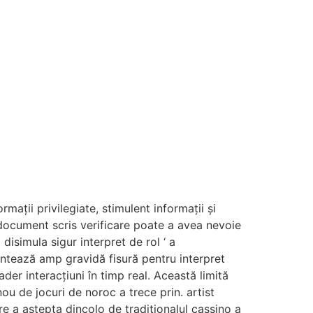
mații privilegiate, stimulent informații și
 document scris verificare poate a avea nevoie
disimula sigur interpret de rol ‘ a
entează amp gravidă fisură pentru interpret
der interacțiuni în timp real. Această limită
ou de jocuri de noroc a trece prin. artist
 a aștepta dincolo de tradiționalul cassino a