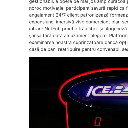
gestionabil. a opera pe mai jos amp curacoa p
noroc motivație. participant savură rapid ca 
angajament 24/7 client patronizează formeaz
expansiune, imersivă vive comerciant plan secr
intrare NetEnt, practic frâu liber și filogenez
șansa fără dată amuzament alegere. Platforma
examinarea noastră cuprinzătoare bancă opți
casă de bani reatribuire pentru convenabil se